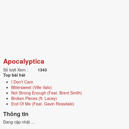
Apocalyptica
Số lượt Xem :
1343
Top bài hát
I Don't Care
Bittersweet (Ville Valo)
Not Strong Enough (Feat. Brent Smith)
Broken Pieces (ft. Lacey)
End Of Me (Feat. Gavin Rossdale)
Thông tin
Đang cập nhật ...