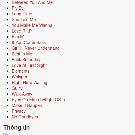
Between You And Me
Fly By
Long Time
She Told Me
You Make Me Wanna
Love R.I.P
Flexin'
If You Come Back
Girl I'll Never Understand
Best In Me
Back Someday
Love At First Sight
Elements
Whisper
Right Here Waiting
Guilty
Walk Away
Eyes On Fire (Twilight OST)
Make It Happen
Privacy
No Goodbyes
Thông tin