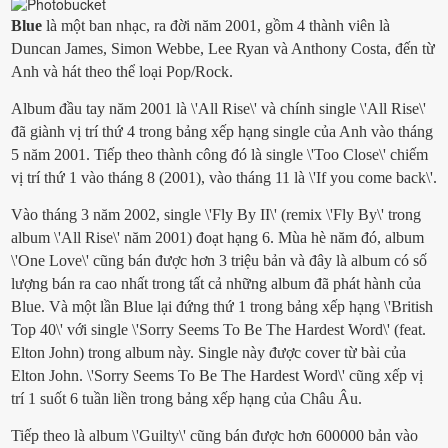
Blue
là một ban nhạc, ra đời năm 2001, gồm 4 thành viên là
Duncan James, Simon Webbe, Lee Ryan và Anthony Costa, đến từ
Anh và hát theo thể loại Pop/Rock.
Album đầu tay năm 2001 là \'All Rise\' và chính single \'All Rise\'
đã giành vị trí thứ 4 trong bảng xếp hạng single của Anh vào tháng
5 năm 2001. Tiếp theo thành công đó là single \'Too Close\' chiếm
vị trí thứ 1 vào tháng 8 (2001), vào tháng 11 là \'If you come back\'.
Vào tháng 3 năm 2002, single \'Fly By II\' (remix \'Fly By\' trong
album \'All Rise\' năm 2001) đoạt hạng 6. Mùa hè năm đó, album
\'One Love\' cũng bán được hơn 3 triệu bản và đây là album có số
lượng bán ra cao nhất trong tất cả những album đã phát hành của
Blue. Và một lần Blue lại đứng thứ 1 trong bảng xếp hạng \'British
Top 40\' với single \'Sorry Seems To Be The Hardest Word\' (feat.
Elton John) trong album này. Single này được cover từ bài của
Elton John. \'Sorry Seems To Be The Hardest Word\' cũng xếp vị
trí 1 suốt 6 tuần liền trong bảng xếp hạng của Châu Âu.
Tiếp theo là album \'Guilty\' cũng bán được hơn 600000 bản vào