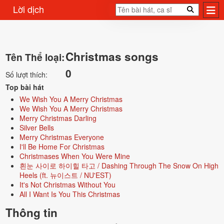
Lời dịch
Christmas songs
Tên Thể loại:
0
Số lượt thích:
Top bài hát
We Wish You A Merry Christmas
We Wish You A Merry Christmas
Merry Christmas Darling
Silver Bells
Merry Christmas Everyone
I'll Be Home For Christmas
Christmases When You Were Mine
흰눈 사이로 하이힐 타고 / Dashing Through The Snow On High
Heels (ft. 뉴이스트 / NU'EST)
It's Not Christmas Without You
All I Want Is You This Christmas
Thông tin