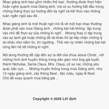
Nhạc giáng sinh bao gồm nhiều thể loại , thường được thực hiện
hoặc nghe quanh mùa Giáng sinh, mà có xu hướng bắt đầu trong
những tháng thực sự hướng đến kỳ nghỉ và kết thúc vào những
tuần ngắn ngủi sau đó .
Nhạc giáng sinh là một thuật ngữ mô tả về một loại nhạc thường
được phát vào mùa Giáng sinh , những bài hát không tập trung
vào chủ đề thực sự của những kì nghỉ . Nhưng thay vì tập trung
vào sự lạnh giá hoặc những đề tài khác thì lại tiếp nhận những lý
do khác như niềm tin, tín ngưỡng . Thế nên tự nhiên những bài hát
cũng liên hệ tới những kì nghỉ .
Nội dung thường đề cập đến sự ra đời của chúa Jesus Christ , với
những hình ảnh huyền thống trong dân gian như ông già tuyết,
thánh Nicholas, Santa Claus, Mrs. Claus, cỗ xe nai, những yêu
quái, bắc cực, .. Những truyền thống trong mùa Giáng sinh, như
12 ngày giáng sinh, cây thông Noel , tiệc rượu, ngày lễ Noel .
Chủ đề xoay quanh mùa băng giá ..
Copyright ©
2026
Lời dịch