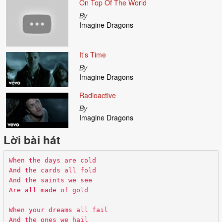
On Top Of The World
By
Imagine Dragons
It's Time
By
Imagine Dragons
Radioactive
By
Imagine Dragons
Lời bài hát
When the days are cold
And the cards all fold
And the saints we see
Are all made of gold
When your dreams all fail
And the ones we hail