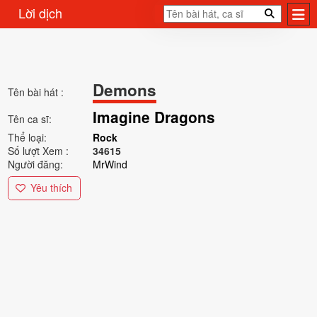
Lời dịch
Demons
Tên bài hát :
Imagine Dragons
Tên ca sĩ:
Thể loại:
Rock
Số lượt Xem :
34615
Người đăng:
MrWind
Yêu thích