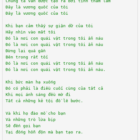
Chúng ta vẫn được tạo ra bởi tính tham lam
Đây là vương quốc của tôi
Đây là vương quốc của tôi
Khi bạn cảm thấy sự giận dữ của tôi
Hãy nhìn vào mắt tôi
Đó là nơi con quái vật trong tôi ẩn náu
Đó là nơi con quái vật trong tôi ẩn náu
Đừng lại quá gần
Bên trong rất tối
Đó là nơi con quái vật trong tôi ẩn náu
Đó là nơi con quái vật trong tôi ẩn náu.
Khi bức màn hạ xuống
Đó có phải là điều cuối cùng của tất cả
Khi mọi ánh sáng đều mờ đi
Tất cả những kẻ tội đồ lê bước.
Và khi họ đào mồ cho bạn
Và những trò lừa bịp
Sẽ đến gọi bạn
Tại đống hỗn độn mà bạn tạo ra.