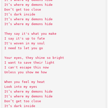
It’s where my demons hide
Don’t get too close
It’s dark inside
It’s where my demons hide
It’s where my demons hide
They say it's what you make
I say it's up to fate
It's woven in my soul
I need to let you go
Your eyes, they shine so bright
I want to save their light
I can't escape this now
Unless you show me how
When you feel my heat
Look into my eyes
It’s where my demons hide
It’s where my demons hide
Don’t get too close
It’s dark inside