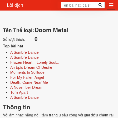
Lời dịch
Doom Metal
Tên Thể loại:
0
Số lượt thích:
Top bài hát
A Sombre Dance
A Sombre Dance
Frozen Heart... Lonely Soul...
An Epic Dream Of Desire
Moments In Solitude
For My Fallen Angel
Death, Come Near Me
A November Dream
Torn Apart
A Sombre Dance
Thông tin
Với âm nhạc nặng nề , tâm trạng u sầu cộng với giai điệu chậm rãi,