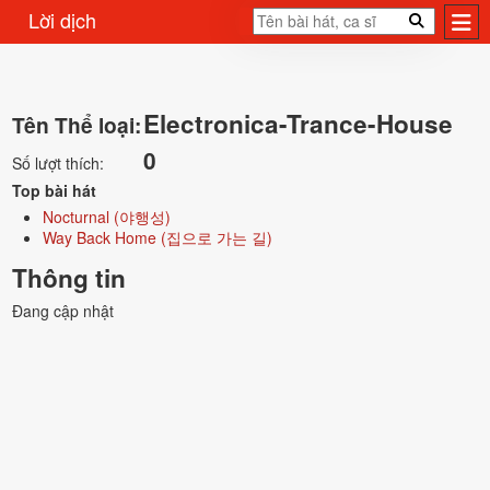
Lời dịch
Electronica-Trance-House
Tên Thể loại:
0
Số lượt thích:
Top bài hát
Nocturnal (야행성)
Way Back Home (집으로 가는 길)
Thông tin
Đang cập nhật