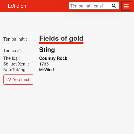
Lời dịch
Fields of gold
Tên bài hát :
Sting
Tên ca sĩ:
Thể loại:
Country Rock
Số lượt Xem :
1735
Người đăng:
MrWind
Yêu thích