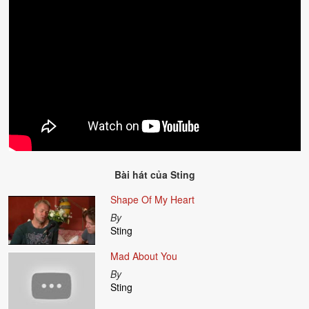
Bài hát của
Sting
Shape Of My Heart
By
Sting
Mad About You
By
Sting