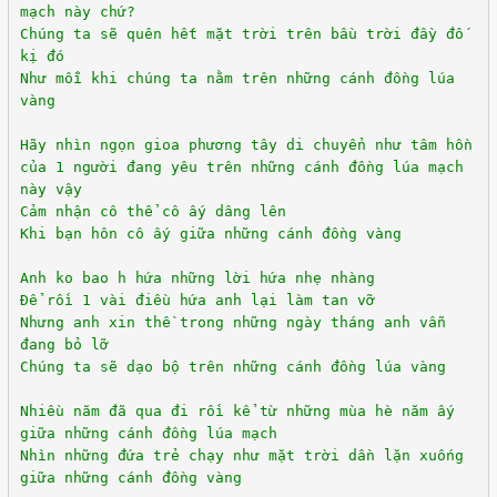
mạch này chứ?
Chúng ta sẽ quên hết mặt trời trên bầu trời đầy đố
kị đó
Như mỗi khi chúng ta nằm trên những cánh đồng lúa
vàng
Hãy nhìn ngọn gioa phương tây di chuyển như tâm hồn
của 1 người đang yêu trên những cánh đồng lúa mạch
này vậy
Cảm nhận cô thể cô ấy dâng lên
Khi bạn hôn cô ấy giữa những cánh đồng vàng
Anh ko bao h hứa những lời hứa nhẹ nhàng
Để rồi 1 vài điều hứa anh lại làm tan vỡ
Nhưng anh xin thề trong những ngày tháng anh vẫn
đang bỏ lỡ
Chúng ta sẽ dạo bộ trên những cánh đồng lúa vàng
Nhiều năm đã qua đi rồi kể từ những mùa hè năm ấy
giữa những cánh đồng lúa mạch
Nhìn những đứa trẻ chạy như mặt trời dần lặn xuống
giữa những cánh đồng vàng