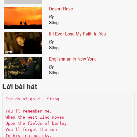
Desert Rose
By
Sting
If I Ever Lose My Faith In You
By
Sting
Englishman in New York
By
Sting
Lời bài hát
Fields of gold - Sting
You'll remember me,
When the west wind moves
Upon the fields of barley.
You'll forget the sun
In his jealous sky,