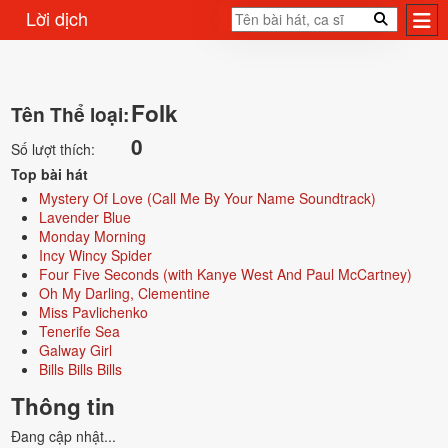
Lời dịch
Folk
Tên Thể loại:
0
Số lượt thích:
Top bài hát
Mystery Of Love (Call Me By Your Name Soundtrack)
Lavender Blue
Monday Morning
Incy Wincy Spider
Four Five Seconds (with Kanye West And Paul McCartney)
Oh My Darling, Clementine
Miss Pavlichenko
Tenerife Sea
Galway Girl
Bills Bills Bills
Thông tin
Đang cập nhật...