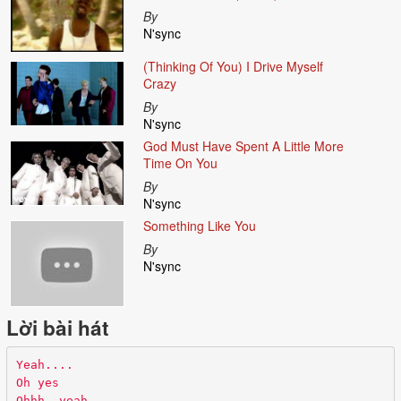
By
N'sync
(Thinking Of You) I Drive Myself
Crazy
By
N'sync
God Must Have Spent A Little More
Time On You
By
N'sync
Something Like You
By
N'sync
Lời bài hát
Yeah....
Oh yes
Ohhh..yeah..