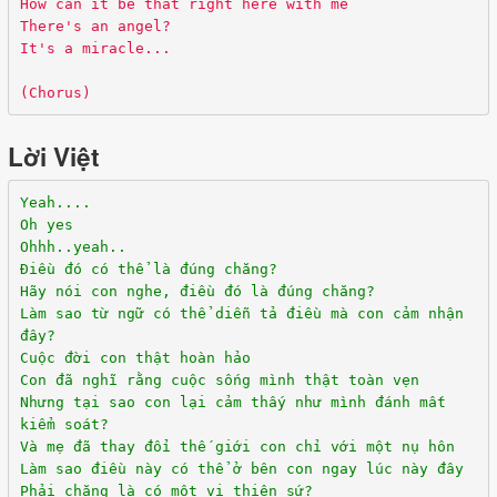
How can it be that right here with me
There's an angel?
It's a miracle...
(Chorus)
Lời Việt
Yeah....
Oh yes
Ohhh..yeah..
Điều đó có thể là đúng chăng?
Hãy nói con nghe, điều đó là đúng chăng?
Làm sao từ ngữ có thể diễn tả điều mà con cảm nhận
đây?
Cuộc đời con thật hoàn hảo
Con đã nghĩ rằng cuộc sống mình thật toàn vẹn
Nhưng tại sao con lại cảm thấy như mình đánh mất
kiểm soát?
Và mẹ đã thay đổi thế giới con chỉ với một nụ hôn
Làm sao điều này có thể ở bên con ngay lúc này đây
Phải chăng là có một vị thiên sứ?