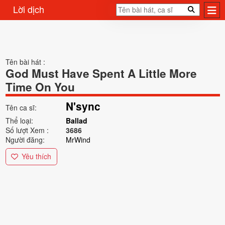
Lời dịch
Tên bài hát :
God Must Have Spent A Little More
Time On You
N'sync
Tên ca sĩ:
Thể loại:
Ballad
Số lượt Xem :
3686
Người đăng:
MrWind
Yêu thích