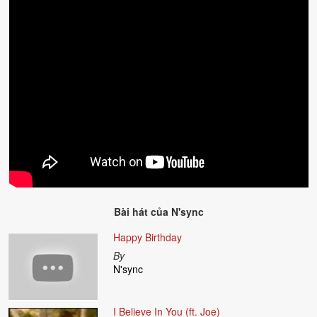
Bài hát của
N'sync
Happy Birthday
By
N'sync
I Believe In You (ft. Joe)