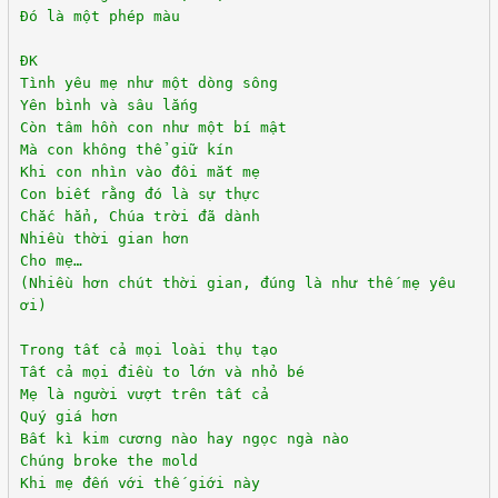
Đó là một phép màu
ĐK
Tình yêu mẹ như một dòng sông
Yên bình và sâu lắng
Còn tâm hồn con như một bí mật
Mà con không thể giữ kín
Khi con nhìn vào đôi mắt mẹ
Con biết rằng đó là sự thực
Chắc hẳn, Chúa trời đã dành
Nhiều thời gian hơn
Cho mẹ…
(Nhiều hơn chút thời gian, đúng là như thế mẹ yêu
ơi)
Trong tất cả mọi loài thụ tạo
Tất cả mọi điều to lớn và nhỏ bé
Mẹ là người vượt trên tất cả
Quý giá hơn
Bất kì kim cương nào hay ngọc ngà nào
Chúng broke the mold
Khi mẹ đến với thế giới này