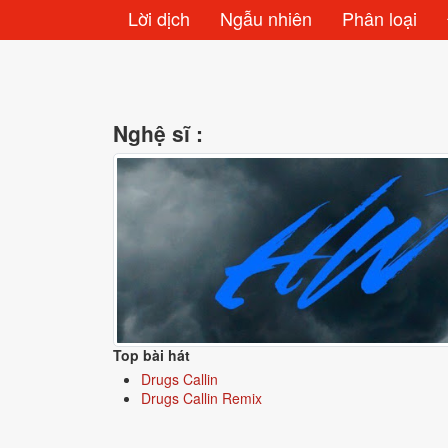
Lời dịch
Ngẫu nhiên
Phân loại
Nghệ sĩ :
Top bài hát
Drugs Callin
Drugs Callin Remix