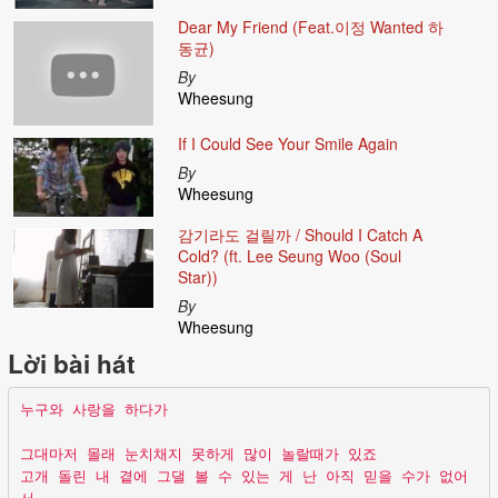
Dear My Friend (Feat.이정 Wanted 하
동균)
By
Wheesung
If I Could See Your Smile Again
By
Wheesung
감기라도 걸릴까 / Should I Catch A
Cold? (ft. Lee Seung Woo (Soul
Star))
By
Wheesung
Lời bài hát
누구와 사랑을 하다가
그대마저 몰래 눈치채지 못하게 많이 놀랄때가 있죠
고개 돌린 내 곁에 그댈 볼 수 있는 게 난 아직 믿을 수가 없어