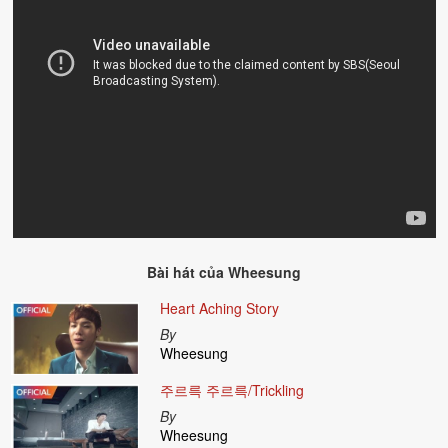
Bài hát của
Wheesung
Heart Aching Story
By
Wheesung
주르륵 주르륵/Trickling
By
Wheesung