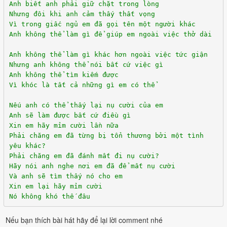
Anh biết anh phải giữ chặt trong lòng
Nhưng đôi khi anh cảm thấy thất vọng
Vì trong giấc ngủ em đã gọi tên một người khác
Anh không thể làm gì để giúp em ngoài việc thở dài
Anh không thể làm gì khác hơn ngoài việc tức giận
Nhưng anh không thể nói bất cứ việc gì
Anh không thể tìm kiếm được
Vì khóc là tất cả những gì em có thể
Nếu anh có thể thấy lại nụ cười của em
Anh sẽ làm được bất cứ điều gì
Xin em hãy mỉm cười lần nữa
Phải chăng em đã từng bị tổn thương bởi một tình
yêu khác?
Phải chăng em đã đánh mất đi nụ cười?
Hãy nói anh nghe nơi em đã để mất nụ cười
Và anh sẽ tìm thấy nó cho em
Xin em lại hãy mỉm cười
Nó không khó thế đâu
Nếu bạn thích bài hát hãy để lại lời comment nhé