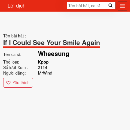
Lời dịch
Tên bài hát :
If I Could See Your Smile Again
Wheesung
Tên ca sĩ:
Thể loại:
Kpop
Số lượt Xem :
2114
Người đăng:
MrWind
Yêu thích