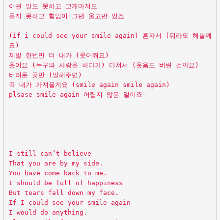
어떤 말도 못하고 고개마저도
들지 못하고 힘없이 그댄 울고만 있죠
(if i could see your smile again) 혼자서 (뭐라도 해볼께
요)
제발 한번만 더 내가 (웃어줘요)
웃어요 (누구와 사랑을 하다가) 다쳐서 (웃음도 버린 걸까요)
버려둔 곳만 (말해주면)
꼭 내가 가져올게요 (smile again smile again)
plsase smile again 어렵지 않은 일이죠
I still can’t believe
That you are by my side.
You have come back to me.
I should be full of happiness
But tears fall down my face.
If I could see your smile again
I would do anything.