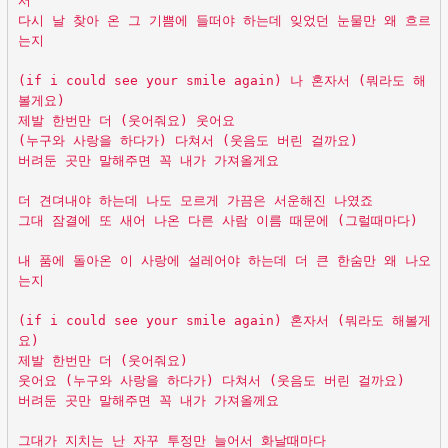
서
다시 날 찾아 온 그 기쁨에 들떠야 하는데 잊었던 눈물만 왜 흐르
는지
(if i could see your smile again) 나 혼자서 (뭐라도 해
볼게요)
제발 한번만 더 (웃어줘요) 웃어요
(누구와 사랑을 하다가) 다쳐서 (웃음도 버린 걸까요)
버려둔 곳만 말해주면 꼭 내가 가져올게요
더 견뎌내야 하는데 나도 모르게 가끔은 서운해진 나였죠
그대 잠결에 또 새어 나온 다른 사람 이름 때문에 (그럴때마다)
내 품에 돌아온 이 사랑에 설레어야 하는데 더 큰 한숨만 왜 나오
는지
(if i could see your smile again) 혼자서 (뭐라도 해볼게
요)
제발 한번만 더 (웃어줘요)
웃어요 (누구와 사랑을 하다가) 다쳐서 (웃음도 버린 걸까요)
버려둔 곳만 말해주면 꼭 내가 가져올께요
그대가 지치는 난 자꾸 투정만 늘어서 화날때마다