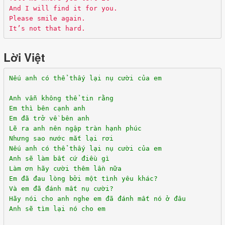
And I will find it for you.
Please smile again.
It’s not that hard.
Lời Việt
Nếu anh có thể thấy lại nụ cười của em
Anh vẫn không thể tin rằng
Em thì bên cạnh anh
Em đã trở về bên anh
Lẽ ra anh nên ngập tràn hạnh phúc
Nhưng sao nước mắt lại rơi
Nếu anh có thể thấy lại nụ cười của em
Anh sẽ làm bất cứ điều gì
Làm ơn hãy cười thêm lần nữa
Em đã đau lòng bởi một tình yêu khác?
Và em đã đánh mất nụ cười?
Hãy nói cho anh nghe em đã đánh mất nó ở đâu
Anh sẽ tìm lại nó cho em