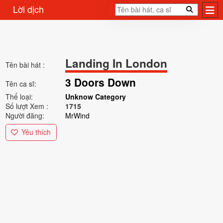
Lời dịch
Landing In London
Tên bài hát :
3 Doors Down
Tên ca sĩ:
Thể loại:
Unknow Category
Số lượt Xem :
1715
Người đăng:
MrWind
Yêu thích