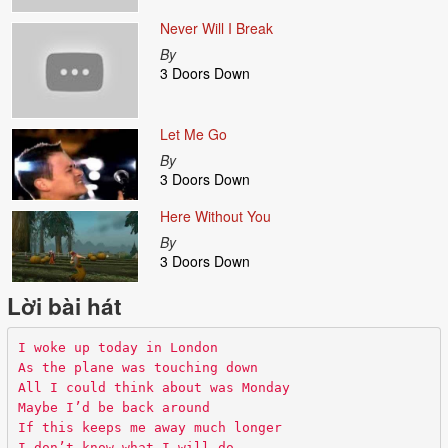
Never Will I Break
By
3 Doors Down
Let Me Go
By
3 Doors Down
Here Without You
By
3 Doors Down
Lời bài hát
I woke up today in London
As the plane was touching down
All I could think about was Monday
Maybe I’d be back around
If this keeps me away much longer
I don’t know what I will do