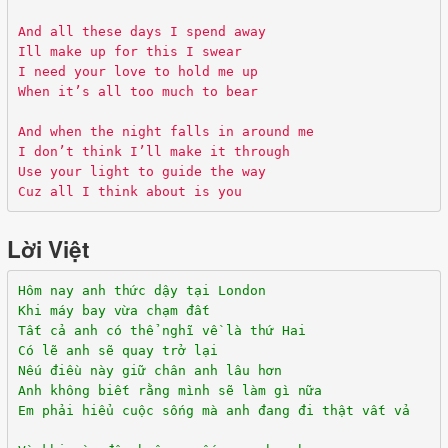
And all these days I spend away
Ill make up for this I swear
I need your love to hold me up
When it’s all too much to bear
And when the night falls in around me
I don’t think I’ll make it through
Use your light to guide the way
Cuz all I think about is you
Lời Việt
Hôm nay anh thức dậy tại London
Khi máy bay vừa chạm đất
Tất cả anh có thể nghĩ về là thứ Hai
Có lẽ anh sẽ quay trở lại
Nếu điều này giữ chân anh lâu hơn
Anh không biết rằng mình sẽ làm gì nữa
Em phải hiểu cuộc sống mà anh đang đi thật vất vả