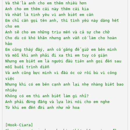
Và thế là anh cho em thêm nhiều hơn
Anh cho em thêm cái này thêm cái kia
Và nhất là tình yêu vì anh biết em cần
Em chỉ cần gọi tên anh, thì tình yếu này dâng hết
cho em
Anh sẽ cho em những trìu mến và cả sự che chở
Cho dù có khó khăn nhưng anh vẫn cố làm cho hoàn
hảo
Em cũng thấy đấy, anh cố gắng để giữ em bên mình
Và mỗi khi anh phải đi xa thì em tuy có giận
Nhưng em biết em là người đầu tiên anh gọi đến sau
mỗi buổi trình diễn
Và anh cũng bực mình vì đầu óc cứ rối bù vì công
việc
Nhưng khi có em bên cạnh anh lại nhẹ nhàng biết bao
nhiêu
Không có em thì anh biết làm gì nhỉ?
Anh phải đứng đắng và lựa lời nói cho em nghe
Từ khi em đến đời anh như nở hoa
[Hook-Ciara]