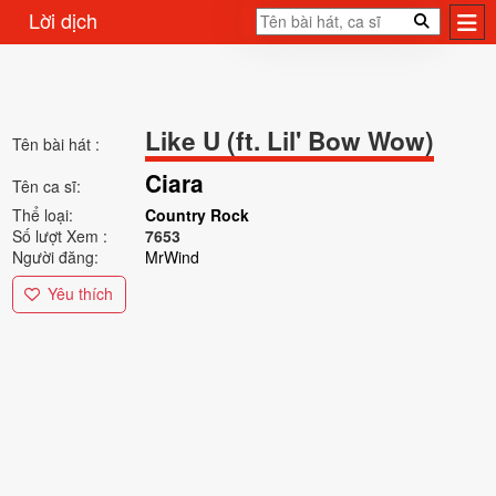
Lời dịch
Like U (ft. Lil' Bow Wow)
Tên bài hát :
Ciara
Tên ca sĩ:
Thể loại:
Country Rock
Số lượt Xem :
7653
Người đăng:
MrWind
Yêu thích