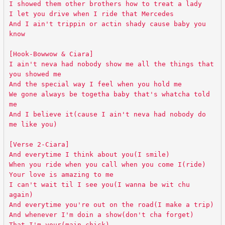
I showed them other brothers how to treat a lady
I let you drive when I ride that Mercedes
And I ain't trippin or actin shady cause baby you
know
[Hook-Bowwow & Ciara]
I ain't neva had nobody show me all the things that
you showed me
And the special way I feel when you hold me
We gone always be togetha baby that's whatcha told
me
And I believe it(cause I ain't neva had nobody do
me like you)
[Verse 2-Ciara]
And everytime I think about you(I smile)
When you ride when you call when you come I(ride)
Your love is amazing to me
I can't wait til I see you(I wanna be wit chu
again)
And everytime you're out on the road(I make a trip)
And whenever I'm doin a show(don't cha forget)
That I'm your(main chick)