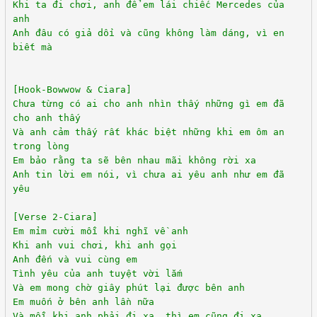
Khi ta đi chơi, anh để em lái chiếc Mercedes của
anh
Anh đâu có giả dối và cũng không làm dáng, vì en
biết mà
[Hook-Bowwow & Ciara]
Chưa từng có ai cho anh nhìn thấy những gì em đã
cho anh thấy
Và anh cảm thấy rất khác biệt những khi em ôm an
trong lòng
Em bảo rằng ta sẽ bên nhau mãi không rời xa
Anh tin lời em nói, vì chưa ai yêu anh như em đã
yêu
[Verse 2-Ciara]
Em mỉm cười mỗi khi nghĩ về anh
Khi anh vui chơi, khi anh gọi
Anh đến và vui cùng em
Tình yêu của anh tuyệt vời lắm
Và em mong chờ giây phút lại được bên anh
Em muốn ở bên anh lần nữa
Và mỗi khi anh phải đi xa, thì em cũng đi xa