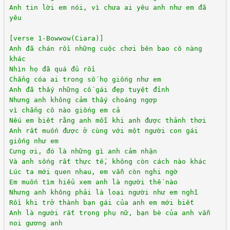
Anh tin lời em nói, vì chưa ai yêu anh như em đã
yêu
[verse 1-Bowwow(Ciara)]
Anh đã chán rồi những cuộc chơi bên bao cô nàng
khác
Nhìn họ đã quá đủ rồi
Chẳng cóa ai trong số họ giống như em
Anh đã thấy những cố gái đẹp tuyệt đỉnh
Nhưng anh không cảm thấy choáng ngợp
vì chẳng cô nào giống em cả
Nếu em biết rằng anh mỗi khi anh được thảnh thơi
Anh rất muốn được ở cùng với một người con gái
giống như em
Cưng ơi, đó là những gì anh cảm nhận
Và anh sống rất thực tế, không còn cách nào khác
Lúc ta mới quen nhau, em vẫn còn nghi ngờ
Em muốn tìm hiểu xem anh là người thế nào
Nhưng anh không phải là loại người như em nghĩ
Rồi khi trở thành bạn gái của anh em mới biết
Anh là người rất trọng phụ nữ, bạn bè của anh vẫn
noi gương anh