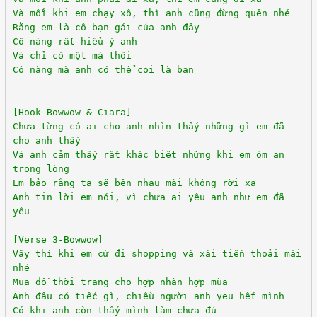
Và mỗi khi em chạy xô, thì anh cũng đừng quên nhé
Rằng em là cô bạn gái của anh đây
Cô nàng rất hiểu ý anh
Và chỉ có một mà thôi
Cô nàng mà anh có thể coi là bạn
[Hook-Bowwow & Ciara]
Chưa từng có ai cho anh nhìn thấy những gì em đã
cho anh thấy
Và anh cảm thấy rất khác biệt những khi em ôm an
trong lòng
Em bảo rằng ta sẽ bên nhau mãi không rời xa
Anh tin lời em nói, vì chưa ai yêu anh như em đã
yêu
[Verse 3-Bowwow]
Vậy thì khi em cứ đi shopping và xài tiền thoải mái
nhé
Mua đồ thời trang cho hợp nhãn hợp mùa
Anh đâu có tiếc gì, chiều người anh yeu hết mình
Có khi anh còn thấy mình làm chưa đủ