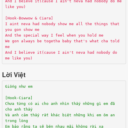
And I beieve it(cause I ain't neva had nobody do me
like you)
[Hook-Bowwow & Ciara]
I aint neva had nobody show me all the things that
you gon show me
And the special way I feel when you hold me
We gon always be togetha baby that's what cha told
me
And I believe it(cause I ain't neva had nobody do
me like you)
Lời Việt
Giống như em
[Hook-Ciara]
Chưa từng có ai cho anh nhìn thấy những gì em đã
cho anh thấy
Và anh cảm thấy rất khác biệt những khi em ôm an
trong lòng
Em bảo rằng ta sẽ bên nhau mãi không rời xa