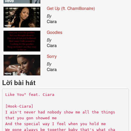
Get Up (ft. Chamillionaire)
By
Ciara
Goodies
By
Ciara
Sorry
By
Ciara
Lời bài hát
Like You" feat. Ciara
[Hook-Ciara]
I ain't never had nobody show me all the things
that you gon showed me
And the special way I feel when you hold me
We gone always be together baby that's what cha