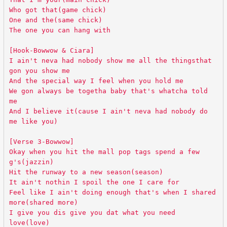
Who got that(game chick)
One and the(same chick)
The one you can hang with
[Hook-Bowwow & Ciara]
I ain't neva had nobody show me all the thingsthat
gon you show me
And the special way I feel when you hold me
We gon always be togetha baby that's whatcha told
me
And I believe it(cause I ain't neva had nobody do
me like you)
[Verse 3-Bowwow]
Okay when you hit the mall pop tags spend a few
g's(jazzin)
Hit the runway to a new season(season)
It ain't nothin I spoil the one I care for
Feel like I ain't doing enough that's when I shared
more(shared more)
I give you dis give you dat what you need
love(love)