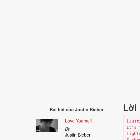
Lời 
Bài hát của
Justin Bieber
Love Yourself
[Just
It’s 
By
Light
Justin Bieber
I sho