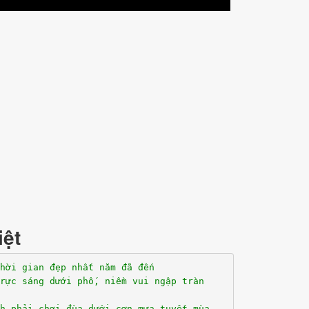
iệt
hời gian đẹp nhất năm đã đến
rực sáng dưới phố, niềm vui ngập tràn
h phải chơi đùa dưới cơn mưa tuyết mùa