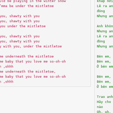
uld be playing in the winter snow
khắp nơi
’mma be under the mistletoe
Lẽ ra an
đông
you, shawty with you
Nhưng an
you, shawty with you
you under the mistletoe
Anh khôn
Nhưng an
you, shawty with you
Lẽ ra an
you, shawty with you
đông
y with you, under the mistletoe
Nhưng an
me underneath the mistletoe
Bên em, 
me baby that you love me so-oh-oh
Bên em, 
h ,ohhh
Ở bên em
me underneath the mistletoe,
me baby that you love me so-oh-oh
Bên em, 
h ,ohhh
Bên em, 
Ở bên em
Trao anh
Hãy cho 
nào
Oh, oh, 