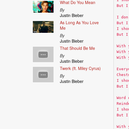
What Do You Mean
But I
By
Justin Bieber
I don
As Long As You Love
But I
Me
I sho
But I
By
Justin Bieber
With 
That Should Be Me
With 
By
With 
Justin Bieber
Twerk (ft. Miley Cyrus)
Every
Chest
By
I sho
Justin Bieber
But I
Word 
Reind
I sho
But I
With 