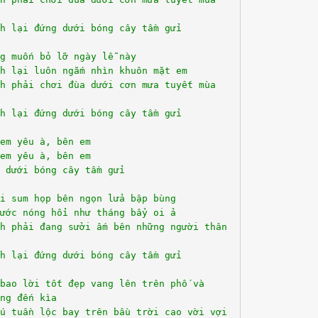
h lại đứng dưới bóng cây tầm gửi
g muốn bỏ lỡ ngày lễ này
h lại luôn ngắm nhìn khuôn mặt em
h phải chơi đùa dưới cơn mưa tuyết mùa
h lại đứng dưới bóng cây tầm gửi
em yêu à, bên em
em yêu à, bên em
 dưới bóng cây tầm gửi
i sum họp bên ngọn lửa bập bùng
ước nóng hổi như tháng bẩy oi ả
h phải đang sưởi ấm bên những người thân
h lại đứng dưới bóng cây tầm gửi
bao lời tốt đẹp vang lên trên phố và
ng đến kìa
ú tuần lộc bay trên bầu trời cao vời vợi