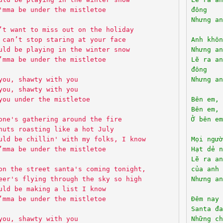
'mma be under the mistletoe
đông
Nhưng an
’t want to miss out on the holiday
 can’t stop staring at your face
Anh khôn
uld be playing in the winter snow
Nhưng an
’mma be under the mistletoe
Lẽ ra an
đông
you, shawty with you
Nhưng an
you, shawty with you
you under the mistletoe
Bên em, 
Bên em, 
one's gathering around the fire
Ở bên em
nuts roasting like a hot July
uld be chillin' with my folks, I know
Mọi ngườ
’mma be under the mistletoe
Hạt dẻ n
Lẽ ra an
on the street santa's coming tonight,
của anh
eer's flying through the sky so high
Nhưng an
uld be making a list I know
’mma be under the mistletoe
Đêm nay 
Santa đa
you, shawty with you
Những ch