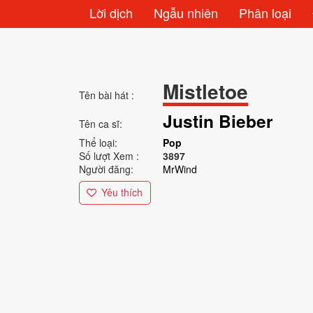
Lời dịch
Ngẫu nhiên
Phân loại
Mistletoe
Tên bài hát :
Justin Bieber
Tên ca sĩ:
Thể loại:
Pop
Số lượt Xem :
3897
Người đăng:
MrWind
Yêu thích