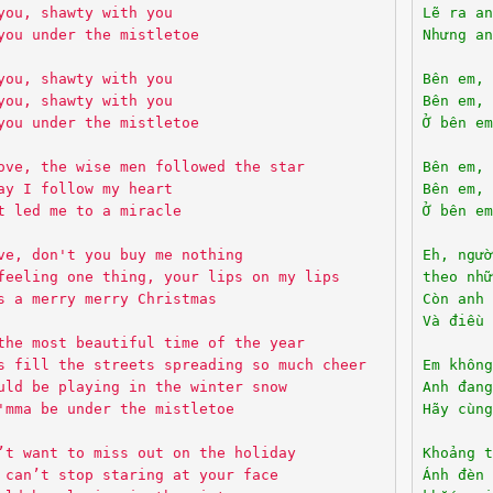
you, shawty with you
Lẽ ra an
you under the mistletoe
Nhưng an
you, shawty with you
Bên em, 
you, shawty with you
Bên em, 
you under the mistletoe
Ở bên em
ove, the wise men followed the star
Bên em, 
ay I follow my heart
Bên em, 
t led me to a miracle
Ở bên em
ve, don't you buy me nothing
Eh, ngườ
feeling one thing, your lips on my lips
theo nhữ
s a merry merry Christmas
Còn anh 
Và điều 
the most beautiful time of the year
s fill the streets spreading so much cheer
Em không
uld be playing in the winter snow
Anh đang
'mma be under the mistletoe
Hãy cùng
’t want to miss out on the holiday
Khoảng t
 can’t stop staring at your face
Ánh đèn 