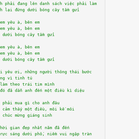
h phải đang lên danh sách việc phải làm
h lại đứng dưới bóng cây tầm gửi
em yêu à, bên em
em yêu à, bên em
 dưới bóng cây tầm gửi
em yêu à, bên em
em yêu à, bên em
 dưới bóng cây tầm gửi
i yêu ơi, những người thông thái bước
ng vì tinh tú
làm theo trái tim mình
đó đã dẫn anh đến một điều kì diệu
 phải mua gì cho anh đâu
 cảm thấy một điều, môi kề môi
 chúc mừng giáng sinh
hời gian đẹp nhất năm đã đến
rực sáng dưới phố, niềm vui ngập tràn