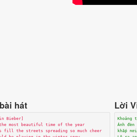
bài hát
Lời V
in Bieber]
Khoảng t
the most beautiful time of the year
Ánh đèn 
s fill the streets spreading so much cheer
khắp nơi
uld be playing in the winter snow
Lẽ ra an