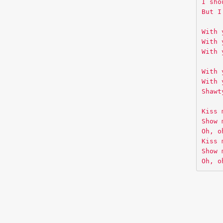
I sho
But I
With 
With 
With 
With 
With 
Shawt
Kiss 
Show 
Oh, o
Kiss 
Show 
Oh, o