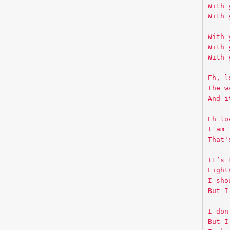
With 
With 
With 
With 
With 
Eh, l
The w
And i
Eh lo
I am 
That'
It’s 
Light
I sho
But I
I don
But I