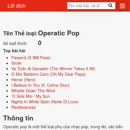
Lời dịch
Operatic Pop
Tên Thể loại:
0
Số lượt thích:
Top bài hát
Passerà (It Will Pass)
Smile
Va Todo Al Ganador (The Winner Takes It All)
O Mio Babbino Caro (Oh My Dear Papa)
Heroe (Hero)
I Believe In You (ft. Celine Dion)
Whistle Down The Wind
'O Sole Mio / My Sun
Nights In White Satin (Notte Di Luce)
Restlessness
Thông tin
Operatic pop là một thể loại phụ của nhạc pop, trong đó, các bản