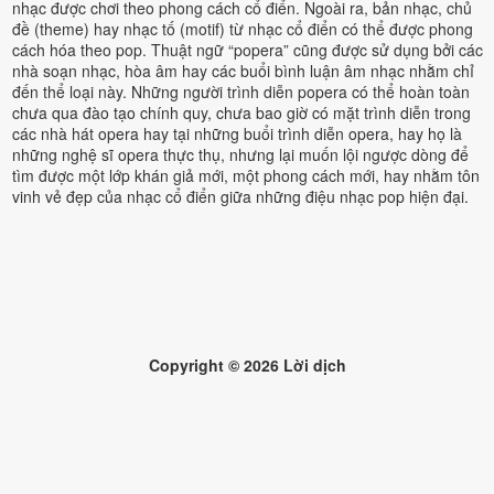
nhạc được chơi theo phong cách cổ điển. Ngoài ra, bản nhạc, chủ
đề (theme) hay nhạc tố (motif) từ nhạc cổ điển có thể được phong
cách hóa theo pop. Thuật ngữ “popera” cũng được sử dụng bởi các
nhà soạn nhạc, hòa âm hay các buổi bình luận âm nhạc nhằm chỉ
đến thể loại này. Những người trình diễn popera có thể hoàn toàn
chưa qua đào tạo chính quy, chưa bao giờ có mặt trình diễn trong
các nhà hát opera hay tại những buổi trình diễn opera, hay họ là
những nghệ sĩ opera thực thụ, nhưng lại muốn lội ngược dòng để
tìm được một lớp khán giả mới, một phong cách mới, hay nhằm tôn
vinh vẻ đẹp của nhạc cổ điển giữa những điệu nhạc pop hiện đại.
Copyright ©
2026
Lời dịch