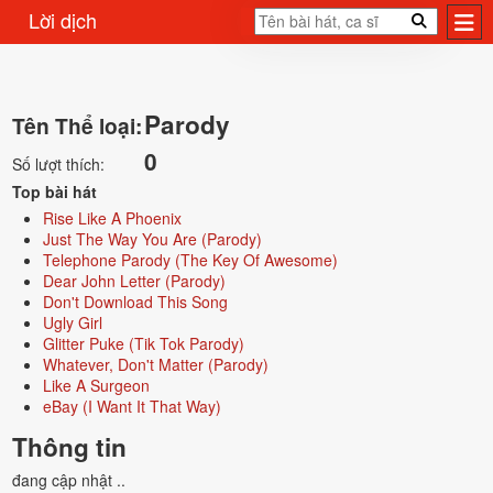
Lời dịch
Parody
Tên Thể loại:
0
Số lượt thích:
Top bài hát
Rise Like A Phoenix
Just The Way You Are (Parody)
Telephone Parody (The Key Of Awesome)
Dear John Letter (Parody)
Don't Download This Song
Ugly Girl
Glitter Puke (Tik Tok Parody)
Whatever, Don't Matter (Parody)
Like A Surgeon
eBay (I Want It That Way)
Thông tin
đang cập nhật ..