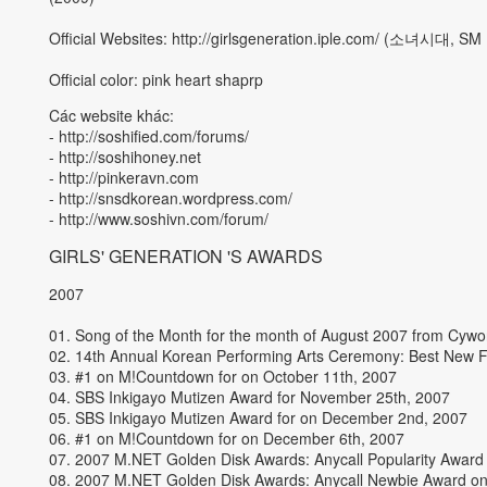
Official Websites:
http://girlsgeneration.iple.com/
(소녀시대, SM En
Official color: pink heart shaprp
Các website khác:
-
http://soshified.com/forums/
-
http://soshihoney.net
-
http://pinkeravn.com
-
http://snsdkorean.wordpress.com/
-
http://www.soshivn.com/forum/
GIRLS' GENERATION 'S AWARDS
2007
01. Song of the Month for the month of August 2007 from Cywo
02. 14th Annual Korean Performing Arts Ceremony: Best New
03. #1 on M!Countdown for on October 11th, 2007
04. SBS Inkigayo Mutizen Award for November 25th, 2007
05. SBS Inkigayo Mutizen Award for on December 2nd, 2007
06. #1 on M!Countdown for on December 6th, 2007
07. 2007 M.NET Golden Disk Awards: Anycall Popularity Awar
08. 2007 M.NET Golden Disk Awards: Anycall Newbie Award o