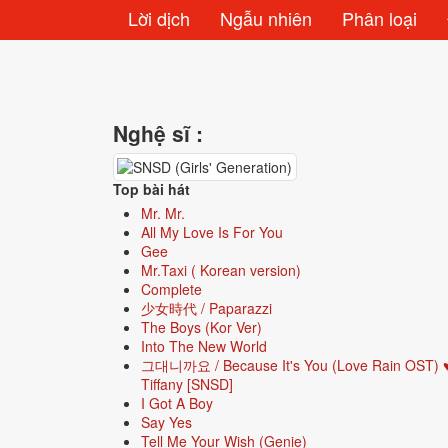
Lời dịch
Ngẫu nhiên
Phân loại
Nghệ sĩ :
Top bài hát
Mr. Mr.
All My Love Is For You
Gee
Mr.Taxi ( Korean version)
Complete
少女時代 / Paparazzi
The Boys (Kor Ver)
Into The New World
그대니까요 / Because It's You (Love Rain OST) 
Tiffany [SNSD]
I Got A Boy
Say Yes
Tell Me Your Wish (Genie)