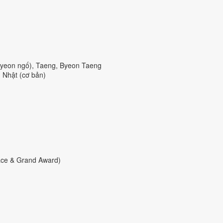
eyeon ngố), Taeng, Byeon Taeng
 Nhật (cơ bản)
lace & Grand Award)