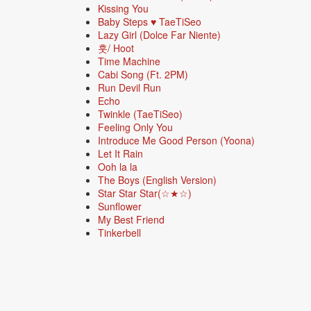
Kissing You
Baby Steps ♥ TaeTiSeo
Lazy Girl (Dolce Far Niente)
훗/ Hoot
Time Machine
Cabi Song (Ft. 2PM)
Run Devil Run
Echo
Twinkle (TaeTiSeo)
Feeling Only You
Introduce Me Good Person (Yoona)
Let It Rain
Ooh la la
The Boys (English Version)
Star Star Star(☆★☆)
Sunflower
My Best Friend
Tinkerbell