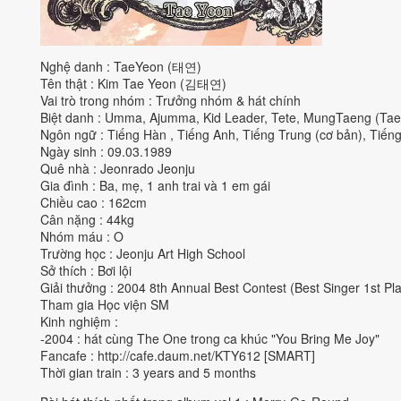
Nghệ danh : TaeYeon (태연)
Tên thật : Kim Tae Yeon (김태연)
Vai trò trong nhóm : Trưởng nhóm & hát chính
Biệt danh : Umma, Ajumma, Kid Leader, Tete, MungTaeng (Ta
Ngôn ngữ : Tiếng Hàn , Tiếng Anh, Tiếng Trung (cơ bản), Tiếng
Ngày sinh : 09.03.1989
Quê nhà : Jeonrado Jeonju
Gia đình : Ba, mẹ, 1 anh trai và 1 em gái
Chiều cao : 162cm
Cân nặng : 44kg
Nhóm máu : O
Trường học : Jeonju Art High School
Sở thích : Bơi lội
Giải thưởng : 2004 8th Annual Best Contest (Best Singer 1st P
Tham gia Học viện SM
Kinh nghiệm :
-2004 : hát cùng The One trong ca khúc "You Bring Me Joy"
Fancafe :
http://cafe.daum.net/KTY612
[SMART]
Thời gian train : 3 years and 5 months