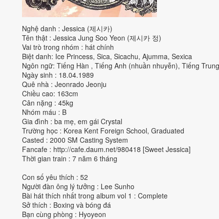
Nghệ danh : Jessica (제시카)
Tên thật : Jessica Jung Soo Yeon (제시카 정)
Vai trò trong nhóm : hát chính
Biệt danh: Ice Princess, Sica, Sicachu, Ajumma, Sexica
Ngôn ngữ: Tiếng Hàn , Tiếng Anh (nhuần nhuyễn), Tiếng Trung 
Ngày sinh : 18.04.1989
Quê nhà : Jeonrado Jeonju
Chiều cao: 163cm
Cân nặng : 45kg
Nhóm máu : B
Gia đình : ba mẹ, em gái Crystal
Trường học : Korea Kent Foreign School, Graduated
Casted : 2000 SM Casting System
Fancafe :
http://cafe.daum.net/980418
[Sweet Jessica]
Thời gian train : 7 năm 6 tháng
Con số yêu thích : 52
Người đàn ông lý tưởng : Lee Sunho
Bài hát thích nhất trong album vol 1 : Complete
Sở thích : Boxing và bóng đá
Bạn cùng phòng : Hyoyeon