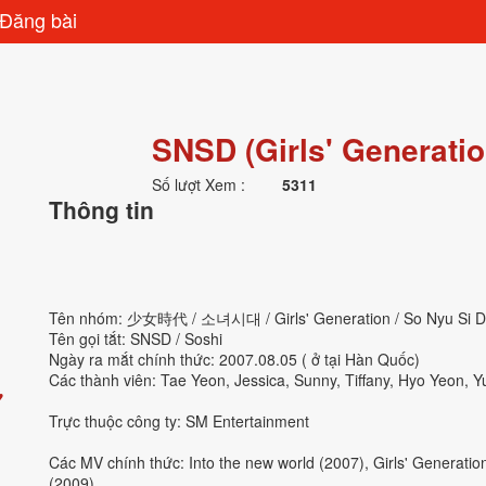
Đăng bài
SNSD (Girls' Generatio
Số lượt Xem :
5311
Thông tin
Tên nhóm: 少女時代 / 소녀시대 / Girls' Generation / So Nyu Si 
Tên gọi tắt:
SNSD
/ Soshi
Ngày ra mắt chính thức: 2007.08.05 ( ở tại Hàn Quốc)
Các thành viên: Tae Yeon, Jessica, Sunny, Tiffany, Hyo Yeon, 
♥
Trực thuộc công ty: SM Entertainment
Các MV chính thức: Into the new world (2007), Girls' Generatio
(2009)