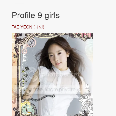
............
Profile 9 girls
TAE YEON (태연)