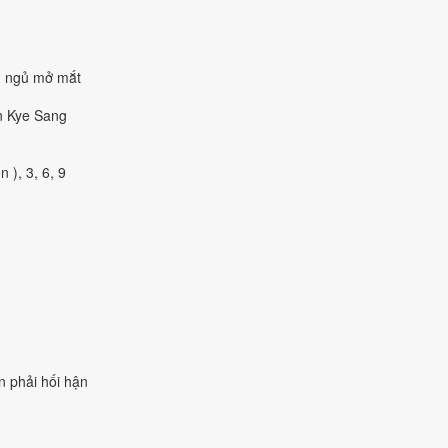
g, ngủ mở mắt
n Kye Sang
 ), 3, 6, 9
 phải hối hận