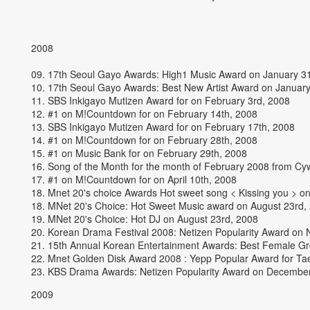
2008
09. 17th Seoul Gayo Awards: High1 Music Award on January 31
10. 17th Seoul Gayo Awards: Best New Artist Award on January
11. SBS Inkigayo Mutizen Award for on February 3rd, 2008
12. #1 on M!Countdown for on February 14th, 2008
13. SBS Inkigayo Mutizen Award for on February 17th, 2008
14. #1 on M!Countdown for on February 28th, 2008
15. #1 on Music Bank for on February 29th, 2008
16. Song of the Month for the month of February 2008 from Cy
17. #1 on M!Countdown for on April 10th, 2008
18. Mnet 20's choice Awards Hot sweet song < Kissing you > o
18. MNet 20's Choice: Hot Sweet Music award on August 23rd,
19. MNet 20's Choice: Hot DJ on August 23rd, 2008
20. Korean Drama Festival 2008: Netizen Popularity Award on
21. 15th Annual Korean Entertainment Awards: Best Female G
22. Mnet Golden Disk Award 2008 : Yepp Popular Award for Ta
23. KBS Drama Awards: Netizen Popularity Award on December
2009