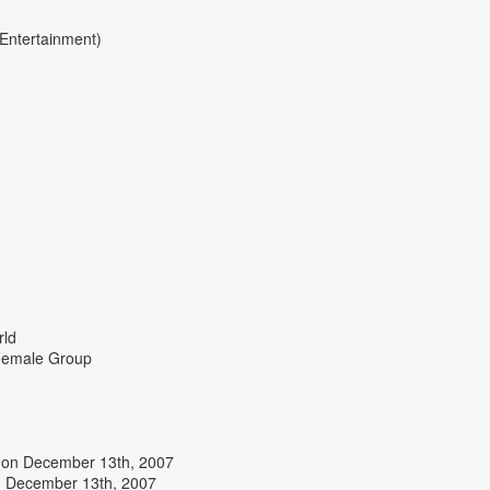
tertainment)
rld
 Female Group
d on December 13th, 2007
n December 13th, 2007