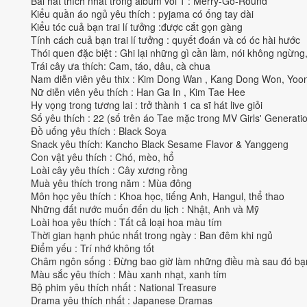
Bài hát thích nhất trong album vol 1 : Merry-Go-Round
Kiểu quần áo ngủ yêu thích : pyjama có ống tay dài
Kiểu tóc cuả bạn trai lí tưởng :được cắt gọn gàng
Tính cách cuả bạn trai lí tưởng : quyết đoán và có óc hài hước
Thói quen đặc biệt : Ghi lại những gì cần làm, nói không ngừn
Trái cây ưa thích: Cam, táo, dâu, cà chua
Nam diễn viên yêu thix : Kim Dong Wan , Kang Dong Won, Yoo
Nữ diễn viên yêu thích : Han Ga In , Kim Tae Hee
Hy vọng trong tương lai : trở thành 1 ca sĩ hát live giỏi
Số yêu thích : 22 (số trên áo Tae mặc trong MV Girls' Generation
Đồ uống yêu thích : Black Soya
Snack yêu thích: Kancho Black Sesame Flavor & Yanggeng
Con vật yêu thích : Chó, mèo, hổ
Loài cây yêu thích : Cây xương rồng
Muà yêu thích trong năm : Mùa đông
Môn học yêu thích : Khoa học, tiếng Anh, Hangul, thể thao
Những đất nước muốn đến du lịch : Nhật, Anh và Mỹ
Loài hoa yêu thích : Tất cả loại hoa màu tím
Thời gian hạnh phúc nhất trong ngày : Ban đêm khi ngủ
Điểm yếu : Trí nhớ không tốt
Châm ngôn sống : Đừng bao giờ làm những điều mà sau đó bạn
Màu sắc yêu thích : Màu xanh nhạt, xanh tím
Bộ phim yêu thích nhất : National Treasure
Drama yêu thích nhất : Japanese Dramas