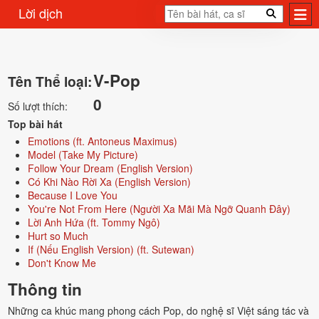
Lời dịch
V-Pop
Tên Thể loại:
0
Số lượt thích:
Top bài hát
Emotions (ft. Antoneus Maximus)
Model (Take My Picture)
Follow Your Dream (English Version)
Có Khi Nào Rời Xa (English Version)
Because I Love You
You're Not From Here (Người Xa Mãi Mà Ngỡ Quanh Đây)
Lời Anh Hứa (ft. Tommy Ngô)
Hurt so Much
If (Nếu English Version) (ft. Sutewan)
Don't Know Me
Thông tin
Những ca khúc mang phong cách Pop, do nghệ sĩ Việt sáng tác và