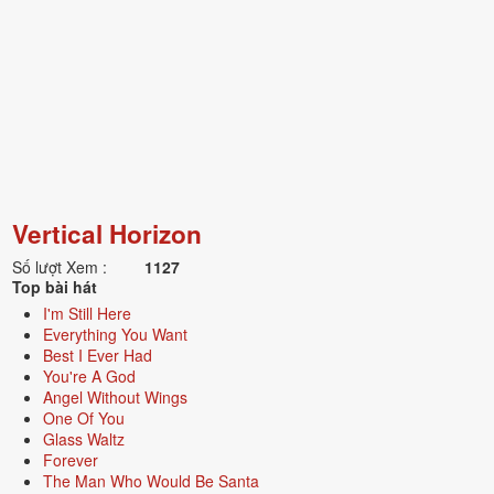
Vertical Horizon
Số lượt Xem :
1127
Top bài hát
I'm Still Here
Everything You Want
Best I Ever Had
You're A God
Angel Without Wings
One Of You
Glass Waltz
Forever
The Man Who Would Be Santa