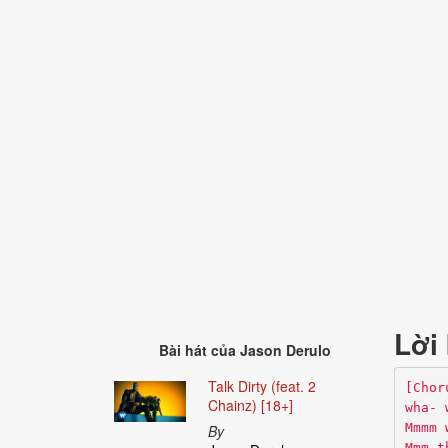
Lời 
Bài hát của
Jason Derulo
Talk Dirty (feat. 2
[Chor
Chainz) [18+]
wha- 
Mmmm 
By
Mmm t