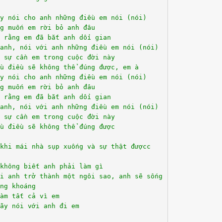
y nói cho anh những điều em nói (nói)
g muốn em rời bỏ anh đâu
 rằng em đã bắt anh dối gian
anh, nói với anh những điều em nói (nói)
 sự cần em trong cuộc đời này
u điều sẽ không thể đúng được, em à
y nói cho anh những điều em nói (nói)
g muốn em rời bỏ anh đâu
 rằng em đã bắt anh dối gian
anh, nói với anh những điều em nói (nói)
 sự cần em trong cuộc đời này
u điều sẽ không thể đúng được
khi mái nhà sụp xuống và sự thật đượcc
không biết anh phải làm gì
hi anh trở thành một ngôi sao, anh sẽ sống
ng khoáng
àm tất cả vì em
ãy nói với anh đi em