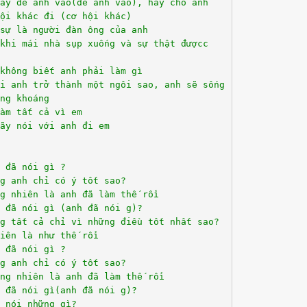
ãy để anh vào(để anh vào), hãy cho anh
ội khác đi (cơ hội khác)
sự là người đàn ông của anh
khi mái nhà sụp xuống và sự thật đượcc
không biết anh phải làm gì
hi anh trở thành một ngôi sao, anh sẽ sống
ng khoáng
àm tất cả vì em
ãy nói với anh đi em
 đã nói gì ?
g anh chỉ có ý tốt sao?
g nhiên là anh đã làm thế rồi
 đã nói gì (anh đã nói g)?
g tất cả chỉ vì những điều tốt nhất sao?
iên là như thế rồi
 đã nói gì ?
g anh chỉ có ý tốt sao?
ng nhiên là anh đã làm thế rồi
 đã nói gì(anh đã nói g)?
 nói những gì?