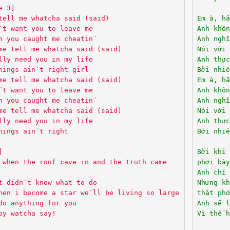
e 3]
tell me whatcha said (said)
Em à, hã
´t want you to leave me
Anh khôn
h you caught me cheatin´
Anh nghĩ
me tell me whatcha said (said)
Nói với 
lly need you in my life
Anh thực
hings ain´t right girl
Bởi nhiề
me tell me whatcha said (said)
Em à, hã
´t want you to leave me
Anh khôn
h you caught me cheatin´
Anh nghĩ
me tell me whatcha said (said)
Nói với 
lly need you in my life
Anh thực
hings ain´t right
Bởi nhiề
]
Bởi khi 
 when the roof cave in and the truth came
phơi bày
Anh chỉ 
t didn´t know what to do
Nhưng k
hen i become a star we´ll be living so large
thật phó
do anything for you
Anh sẽ l
by watcha say!
Vì thế h