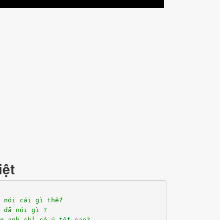
iệt
 nói cái gì thế?
 đã nói gì ?
g anh chỉ có ý tốt sao?