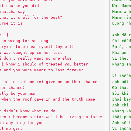
of course you did
Ừm, đươn
whatcha say
Mmmm anh
that it´s all for the best?
Mmmm rằn
urse it is
Đương nh
e 1]
Anh đã t
 so wrong for so long
Chỉ cố đ
tryin´ to please myself (myself)
Em à, an
i was caught up in her lust
Khi anh 
i don´t really want no one else
Vì thế,
 i know i should of treated you better
Nhưng an
e and you were meant to last forever
Vì thế h
t me in (let me in) give me another chance
anh một 
her chance)
Để thực 
ally be your man
Bởi khi 
 when the roof cave in and the truth came
phơi bày
Anh chỉ 
t didn´t know what to do
Nhưng k
hen i become a star we´ll be living so large
thật phó
do anything for you
Anh sẽ l
ll me girl
Vì thế h