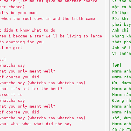
t me in (let me in) give me another chance
Vì thế h
her chance)
một cơ h
ally be your man
Để thực 
 when the roof cave in and the truth came
Bởi khi 
phơi bày
t didn´t know what to do
Anh chỉ 
hen i become a star we´ll be living so large
Nhưng k
do anything for you
thật phó
ll me girl
Anh sẽ l
Vì thế h
us]
whatcha say
[ĐK]
hat you only meant well?
Mmmm anh
of course you did
Mmmm rằn
whatcha say (whatcha say whatcha say)
Ừm, đươn
that it´s all for the best?
Mmmm anh
urse it is
Mmmm rằn
whatcha say
Đương nh
hat you only meant well?
Mmmm anh
of course you did
Mmmm rằn
whatcha say (whatcha say whatcha say)
Tốt, đươ
wha- wha- wha- what did she say
Mmmm anh
Cô ấy đã