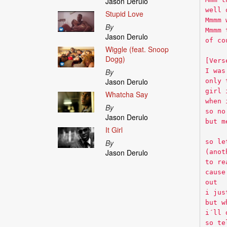
Jason Derulo
well 
Stupid Love
Mmmm 
By
Mmmm 
Jason Derulo
of co
Wiggle (feat. Snoop
Dogg)
[Vers
I was
By
Jason Derulo
only 
girl 
Whatcha Say
when 
By
so no
Jason Derulo
but m
It Girl
so le
By
Jason Derulo
(anot
to re
cause
out
i jus
but w
i´ll 
so te