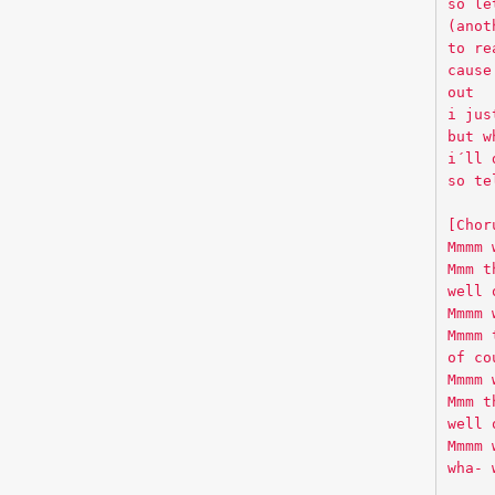
so le
(anot
to re
cause
out
i jus
but w
i´ll 
so te
[Chor
Mmmm 
Mmm t
well 
Mmmm 
Mmmm 
of co
Mmmm 
Mmm t
well 
Mmmm 
wha- 