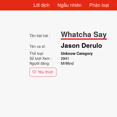
Lời dịch
Ngẫu nhiên
Phân loại
Whatcha Say
Tên bài hát :
Jason Derulo
Tên ca sĩ:
Thể loại:
Unknow Category
Số lượt Xem :
2941
Người đăng:
MrWind
Yêu thích