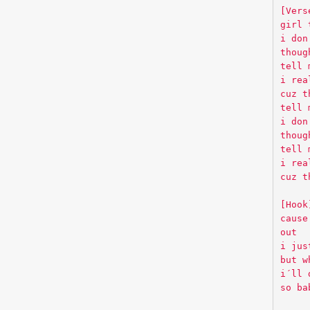
[Vers
girl 
i don
thoug
tell 
i rea
cuz t
tell 
i don
thoug
tell 
i rea
cuz t
[Hook
cause
out
i jus
but w
i´ll 
so ba