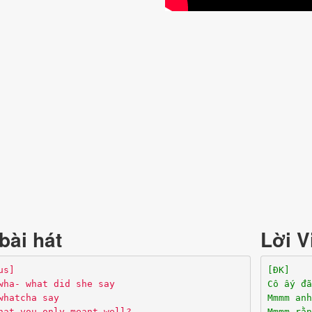
bài hát
Lời V
us]
[ĐK]
wha- what did she say
Cô ấy đã
whatcha say
Mmmm anh
hat you only meant well?
Mmmm rằn