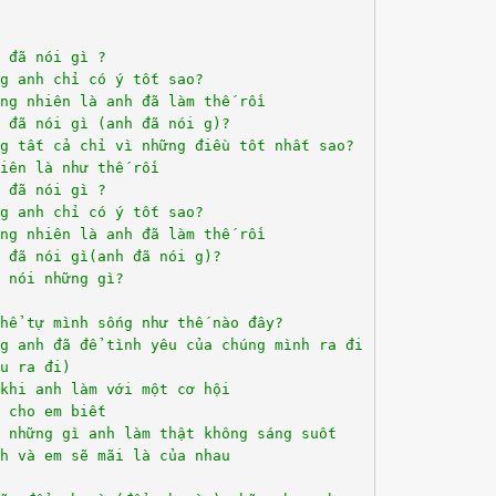
 đã nói gì ?
g anh chỉ có ý tốt sao?
ng nhiên là anh đã làm thế rồi
 đã nói gì (anh đã nói g)?
g tất cả chỉ vì những điều tốt nhất sao?
iên là như thế rồi
 đã nói gì ?
g anh chỉ có ý tốt sao?
ng nhiên là anh đã làm thế rồi
 đã nói gì(anh đã nói g)?
 nói những gì?
hể tự mình sống như thế nào đây?
ng anh đã để tình yêu của chúng mình ra đi
u ra đi)
khi anh làm với một cơ hội
 cho em biết
 những gì anh làm thật không sáng suốt
h và em sẽ mãi là của nhau