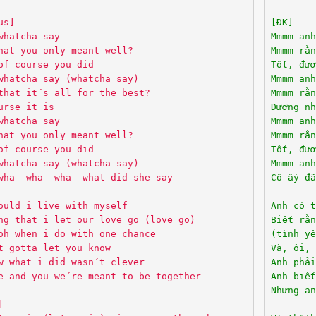
us]
[ĐK]
whatcha say
Mmmm anh
hat you only meant well?
Mmmm rằn
of course you did
Tốt, đươ
whatcha say (whatcha say)
Mmmm anh
that it´s all for the best?
Mmmm rằn
urse it is
Đương nh
whatcha say
Mmmm anh
hat you only meant well?
Mmmm rằn
of course you did
Tốt, đươ
whatcha say (whatcha say)
Mmmm anh
wha- wha- wha- what did she say
Cô ấy đã
ould i live with myself
Anh có t
ng that i let our love go (love go)
Biết rằ
oh when i do with one chance
(tình yê
t gotta let you know
Và, ôi, 
w what i did wasn´t clever
Anh phải
e and you we´re meant to be together
Anh biết
Nhưng an
]