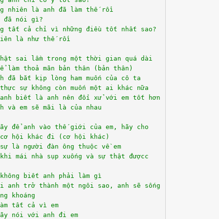
g nhiên là anh đã làm thế rồi
 đã nói gì?
g tất cả chỉ vì những điều tốt nhất sao?
iên là như thế rồi
hật sai lầm trong một thời gian quá dài
ể làm thoả mãn bản thân (bản thân)
h đã bắt kịp lòng ham muốn của cô ta
thực sự không còn muốn một ai khác nữa
 anh biết là anh nên đối xử với em tốt hơn
h và em sẽ mãi là của nhau
ãy để anh vào thế giới của em, hãy cho
cơ hội khác đi (cơ hội khác)
sự là người đàn ông thuộc về em
khi mái nhà sụp xuống và sự thật đượcc
không biết anh phải làm gì
hi anh trở thành một ngôi sao, anh sẽ sống
ng khoáng
àm tất cả vì em
ãy nói với anh đi em