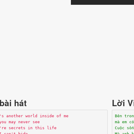
bài hát
Lời V
's another world inside of me
Bên tron
you may never see
mà em có
're secrets in this life
Cuộc sốn
I can't hide
Mà anh k