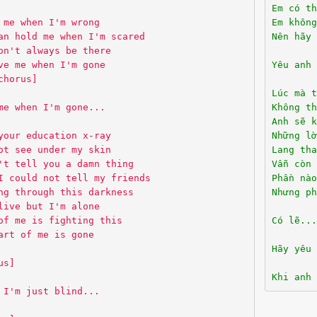
Em có th
 me when I'm wrong
Em không
an hold me when I'm scared
Nên hãy 
on't always be there
ve me when I'm gone
Yêu anh 
chorus]
Lúc mà t
me when I'm gone...
Không th
Anh sẽ k
your education x-ray
Những lờ
ot see under my skin
Lang tha
't tell you a damn thing
Vẫn còn 
I could not tell my friends
Phần nào
ng through this darkness
Nhưng ph
live but I'm alone
of me is fighting this
Có lẽ...
art of me is gone
Hãy yêu 
us]
Khi anh 
 I'm just blind...