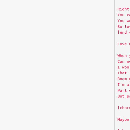
Right
You c
You w
So lo
[end 
Love 
When 
Can n
I won
That 
Roami
I'm a
Part 
But p
[chor
Maybe