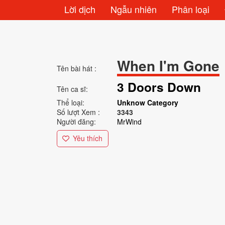
Lời dịch
Ngẫu nhiên
Phân loại
When I'm Gone
Tên bài hát :
3 Doors Down
Tên ca sĩ:
Thể loại:
Unknow Category
Số lượt Xem :
3343
Người đăng:
MrWind
Yêu thích