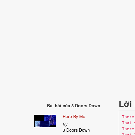
Lời 
Bài hát của
3 Doors Down
Here By Me
There
That 
By
There
3 Doors Down
That 