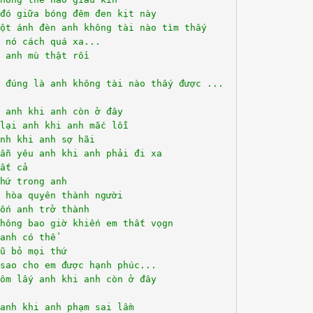
đó giữa bóng đêm đen kịt này
ột ánh đèn anh không tài nào tìm thấy
 nó cách quá xa...
 anh mù thật rồi
 đúng là anh không tài nào thấy được ...
 anh khi anh còn ở đây
lại anh khi anh mắc lỗi
nh khi anh sợ hãi
ẫn yêu anh khi anh phải đi xa
ất cả
hứ trong anh
 hòa quỵên thành người
ốn anh trở thành
hông bao giờ khiến em thất vọgn
anh có thể
ũ bỏ mọi thứ
sao cho em được hạnh phúc...
ôm lấy anh khi anh còn ở đây
anh khi anh phạm sai lầm