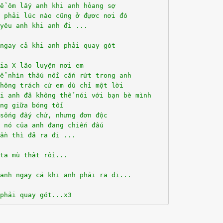
ể ôm lấy anh khi anh hỏang sợ
 phải lúc nào cũng ở đựơc nơi đó
yêu anh khi anh đi ...
ngay cả khi anh phải quay gót
ia X lão luyện nơi em
ể nhìn thấu nỗi cắn rứt trong anh
hông trách cứ em dù chỉ một lời
i anh đã không thể nói với bạn bè mình
ng giữa bóng tối
sống đấy chứ, nhưng đơn độc
 nó của anh đang chiến đấu
ần thì đã ra đi ...
ta mù thật rồi...
anh ngay cả khi anh phải ra đi...
phải quay gót...x3