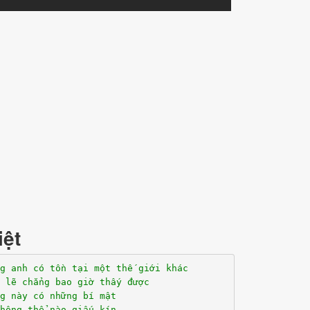
iệt
g anh có tồn tại một thế giới khác
 lẽ chẳng bao giờ thấy được
g này có những bí mật
hông thể nào giấu kín