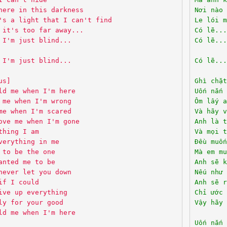
here in this darkness
Nơi nào 
's a light that I can't find
Le lói m
 it's too far away...
Có lẽ...
 I'm just blind...
Có lẽ...
 I'm just blind...
Có lẽ...
us]
Ghì chặt
ld me when I'm here
Uốn nắn 
 me when I'm wrong
Ôm lấy a
me when I'm scared
Và hãy v
ove me when I'm gone
Anh là t
thing I am
Và mọi t
verything in me
Đều muốn
 to be the one
Mà em mu
anted me to be
Anh sẽ k
never let you down
Nếu như 
if I could
Anh sẽ r
ive up everything
Chỉ ước 
ly for your good
Vậy hãy 
ld me when I'm here
Uốn nắn 