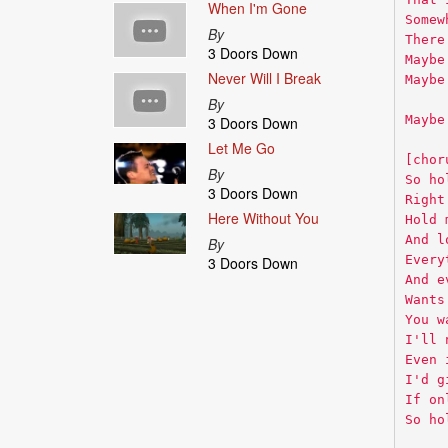
When I'm Gone
Somew
By
There
3 Doors Down
Maybe
Never Will I Break
Maybe
By
Maybe
3 Doors Down
Let Me Go
[chor
By
So ho
3 Doors Down
Right
Here Without You
Hold 
And l
By
Every
3 Doors Down
And e
Wants
You w
I'll 
Even 
I'd g
If on
So ho