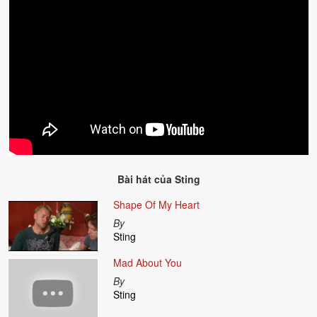
Bài hát của
Sting
Shape Of My Heart
By
Sting
Mad About You
By
Sting