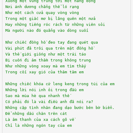
Xuống một vùng trũng tới một hang động
Nơi ánh dương chẳng thể ló rạng
Như một cách cửa quay vòng vòng
Trong một giấc mơ bị lãng quên một nửa
Hay những tiếng róc rách từ những viên sỏi
Mà người nào đó quẳng vào dòng suối
Như chiếc đồng hồ đeo tay đang quét qua
Vài phút đã trôi qua trên mặt đồng hồ
Và thế giới giống như một trái táo
Bị cuốn đi âm thầm trong không trung
Như những vòng xoay mà em tìm thấy
Trong cối xay gió của thâm tâm em
Những chiếc khóa cứ leng keng trong túi của em
Những lời nói inh ỏi trong đầu em
Sao mà mùa hè qua nhanh thế
Có phải đó là vài điều anh đã nói ra?
Những cặp tình nhân đang dạo bước bên bờ biển.
Để những dấu chân trên cát
Là âm thanh của xa cách gõ về
Chỉ là những ngón tay của em