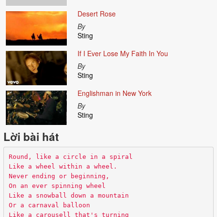
Desert Rose
By
Sting
If I Ever Lose My Faith In You
By
Sting
Englishman in New York
By
Sting
Lời bài hát
Round, like a circle in a spiral
Like a wheel within a wheel.
Never ending or beginning,
On an ever spinning wheel
Like a snowball down a mountain
Or a carnaval balloon
Like a carousell that's turning