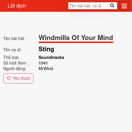
Lời dịch
Windmills Of Your Mind
Tên bài hát :
Sting
Tên ca sĩ:
Thể loại:
Soundtracks
Số lượt Xem :
1541
Người đăng:
MrWind
Yêu thích