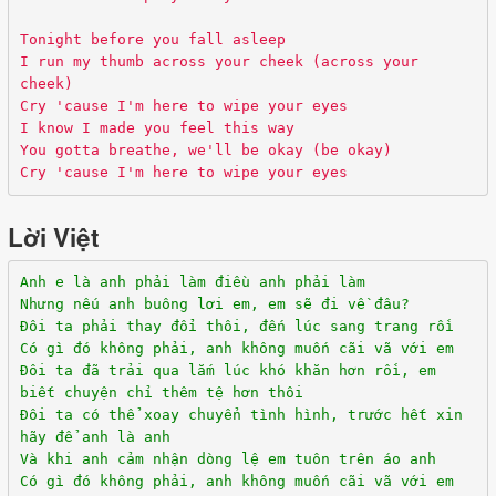
Tonight before you fall asleep
I run my thumb across your cheek (across your
cheek)
Cry 'cause I'm here to wipe your eyes
I know I made you feel this way
You gotta breathe, we'll be okay (be okay)
Cry 'cause I'm here to wipe your eyes
Lời Việt
Anh e là anh phải làm điều anh phải làm
Nhưng nếu anh buông lơi em, em sẽ đi về đâu?
Đôi ta phải thay đổi thôi, đến lúc sang trang rồi
Có gì đó không phải, anh không muốn cãi vã với em
Đôi ta đã trải qua lắm lúc khó khăn hơn rồi, em
biết chuyện chỉ thêm tệ hơn thôi
Đôi ta có thể xoay chuyển tình hình, trước hết xin
hãy để anh là anh
Và khi anh cảm nhận dòng lệ em tuôn trên áo anh
Có gì đó không phải, anh không muốn cãi vã với em