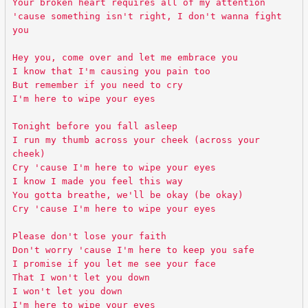
Your broken heart requires all of my attention
'cause something isn't right, I don't wanna fight
you
Hey you, come over and let me embrace you
I know that I'm causing you pain too
But remember if you need to cry
I'm here to wipe your eyes
Tonight before you fall asleep
I run my thumb across your cheek (across your
cheek)
Cry 'cause I'm here to wipe your eyes
I know I made you feel this way
You gotta breathe, we'll be okay (be okay)
Cry 'cause I'm here to wipe your eyes
Please don't lose your faith
Don't worry 'cause I'm here to keep you safe
I promise if you let me see your face
That I won't let you down
I won't let you down
I'm here to wipe your eyes