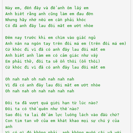
Này em, đến đây và để anh ôm lấy em
Anh biết rằng anh cũng làm em đau đớn
Nhưng hãy nhớ nếu em cần phải khóc
Có đã anh đây lau đôi mắt em ướt nhòe
Đêm nay trước khi em chìm vào giấc ngủ
Anh nân na ngón tay trên đôi má em (trên đôi má em)
Cứ khóc đi vì đã có anh đây lau đôi mắt em
Anh biết anh làm em có cảm giác như vầy
Em phải thở, đôi ta sẽ ổn thôi (ổn thôi)
Cứ khóc đi vì đã có anh đây lau đôi mắt em
Oh nah nah oh nah nah nah nah
Vì đã có anh đây lau đôi mắt em ướt nhòe
Oh nah nah oh nah nah nah nah
Đôi ta đã vượt quá giới hạn từ lúc nào?
Đôi ta có thể quên như thế nào?
Sao đôi ta lại để ám lực luồng lách vào đầu chứ?
Con tim tan vỡ của em khát khao mọi sự chú ý của
anh
Vì có gì đó không phải, anh không muốn cãi vã với