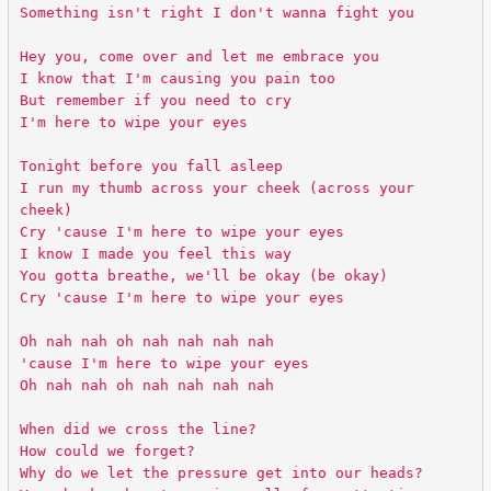
Something isn't right I don't wanna fight you
Hey you, come over and let me embrace you
I know that I'm causing you pain too
But remember if you need to cry
I'm here to wipe your eyes
Tonight before you fall asleep
I run my thumb across your cheek (across your
cheek)
Cry 'cause I'm here to wipe your eyes
I know I made you feel this way
You gotta breathe, we'll be okay (be okay)
Cry 'cause I'm here to wipe your eyes
Oh nah nah oh nah nah nah nah
'cause I'm here to wipe your eyes
Oh nah nah oh nah nah nah nah
When did we cross the line?
How could we forget?
Why do we let the pressure get into our heads?