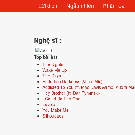
Lời dịch
Ngẫu nhiên
Phân loại
Nghệ sĩ :
Top bài hát
The Nights
Wake Me Up
The Days
Fade Into Darkness (Vocal Mix)
Addicted To You (ft. Mac Davis &amp; Audra Ma
Hey Brother (ft. Dan Tyminski)
I Could Be The One
Levels
You Make Me
Silhouettes