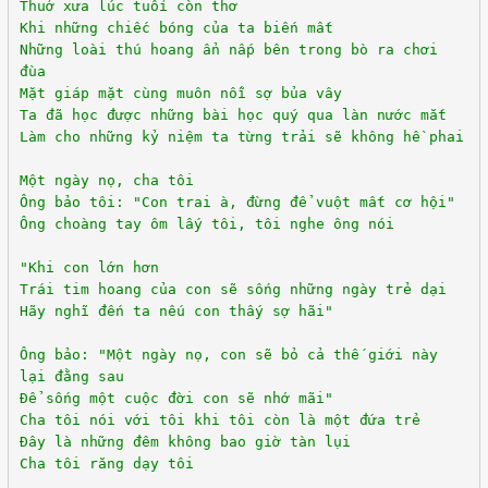
Thuở xưa lúc tuổi còn thơ
Khi những chiếc bóng của ta biến mất
Những loài thú hoang ẩn nấp bên trong bò ra chơi
đùa
Mặt giáp mặt cùng muôn nỗi sợ bủa vây
Ta đã học được những bài học quý qua làn nước mắt
Làm cho những kỷ niệm ta từng trải sẽ không hề phai
Một ngày nọ, cha tôi
Ông bảo tôi: "Con trai à, đừng để vuột mất cơ hội"
Ông choàng tay ôm lấy tôi, tôi nghe ông nói
"Khi con lớn hơn
Trái tim hoang của con sẽ sống những ngày trẻ dại
Hãy nghĩ đến ta nếu con thấy sợ hãi"
Ông bảo: "Một ngày nọ, con sẽ bỏ cả thế giới này
lại đằng sau
Để sống một cuộc đời con sẽ nhớ mãi"
Cha tôi nói với tôi khi tôi còn là một đứa trẻ
Đây là những đêm không bao giờ tàn lụi
Cha tôi răng dạy tôi