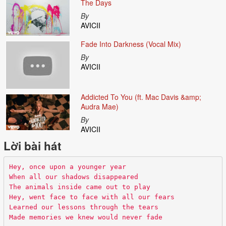
The Days
By
AVICII
Fade Into Darkness (Vocal Mix)
By
AVICII
Addicted To You (ft. Mac Davis &amp;
Audra Mae)
By
AVICII
Lời bài hát
Hey, once upon a younger year
When all our shadows disappeared
The animals inside came out to play
Hey, went face to face with all our fears
Learned our lessons through the tears
Made memories we knew would never fade