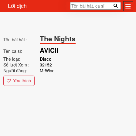
Lời dịch
The Nights
Tên bài hát :
AVICII
Tên ca sĩ:
Thể loại:
Disco
Số lượt Xem :
32152
Người đăng:
MrWind
Yêu thích