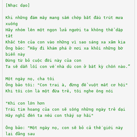
[Nhạc dạo]
Khi những đám mây mang sấm chớp bắt đầu trút mưa
xuống
Hãy nhóm lên một ngọn lửa người ta không thể dập
tắt
Khắc tên của con vào những vì sao sáng xa xăm kia
Ông bảo: “Hãy đi khám phá ở nơi xa khỏi những bờ
biển này
Đừng từ bỏ cuộc đời này của con
Ta sẽ dẫn lối con về nhà dù con ở bất kỳ chốn nào.”
Một ngày nọ, cha tôi
Ông bảo tôi: "Con trai à, đừng để vuột mất cơ hội"
Khi tôi còn là một đứa trẻ, tôi nghe ông nói
"Khi con lớn hơn
Trái tim hoang của con sẽ sống những ngày trẻ dại
Hãy nghĩ đến ta nếu con thấy sợ hãi"
Ông bảo: "Một ngày nọ, con sẽ bỏ cả thế giới này
lại đằng sau