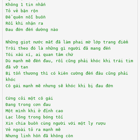
Không 1 tin nhắn
Tỏ vẻ bận rộn
Để quên nỗi buồn
Rồi khi nhận ra
Đau đớn đến dường nào
Những giọt nước mắt đã làm phai mờ lớp trang điểm
Trôi theo đó là những gì người đã mang đến
Tôi xấu xí, ai quan tâm chứ
Dù mạnh mẽ đến đau, rồi cũng phải khóc khi trái tim
đã vỡ tan
Bị tổn thương thì có kiên cường đến đâu cũng phải
khóc
Cô gái mạnh mẽ nhưng sẽ khóc khi bị đau đớn
Cứng cỏi một cô gái
Đang trong cơn đau
Một mình khi ở đỉnh cao
Lạc lõng trong bóng tối
Xin chia buồn cùng người với một ly rượu
Vẻ ngoài tỏ ra mạnh mẽ
Nhưng linh hồn đã không còn