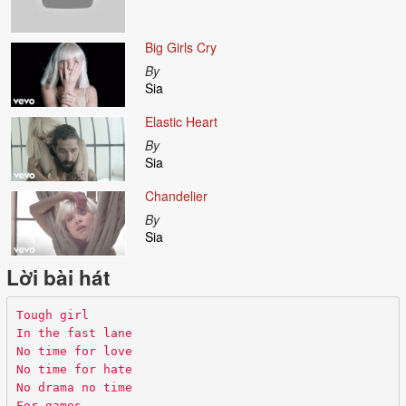
Big Girls Cry
By
Sia
Elastic Heart
By
Sia
Chandelier
By
Sia
Lời bài hát
Tough girl
In the fast lane
No time for love
No time for hate
No drama no time
For games