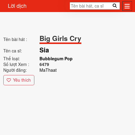
Lời dịch
Big Girls Cry
Tên bài hát :
Sia
Tên ca sĩ:
Thể loại:
Bubblegum Pop
Số lượt Xem :
6479
Người đăng:
MaThaat
Yêu thích