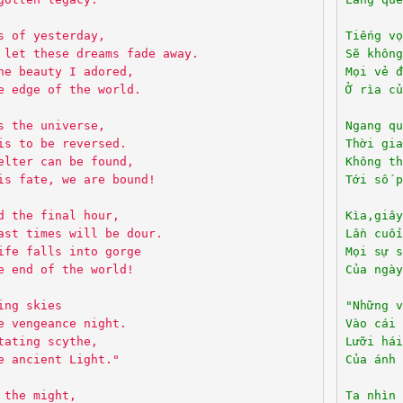
s of yesterday,
Tiếng vọ
 let these dreams fade away.
Sẽ không
he beauty I adored,
Mọi vẻ đ
e edge of the world.
Ở rìa củ
s the universe,
Ngang qu
is to be reversed.
Thời gia
elter can be found,
Không th
is fate, we are bound!
Tới số p
d the final hour,
Kìa,giây
ast times will be dour.
Lần cuối
ife falls into gorge
Mọi sự s
e end of the world!
Của ngày
ing skies
"Những v
e vengeance night.
Vào cái 
tating scythe,
Lưỡi hái
e ancient Light."
Của ánh 
 the might,
Ta nhìn 