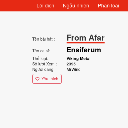
Lời dịch
Ngẫu nhiên
Phân loại
From Afar
Tên bài hát :
Ensiferum
Tên ca sĩ:
Thể loại:
Viking Metal
Số lượt Xem :
2395
Người đăng:
MrWind
Yêu thích