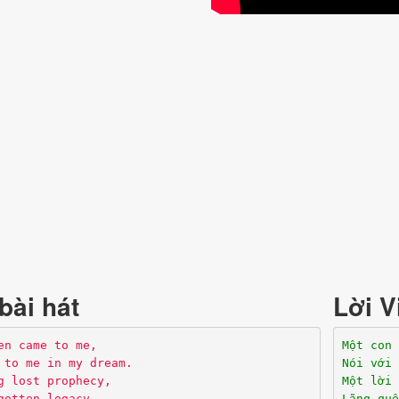
bài hát
Lời V
en came to me,
Một con 
 to me in my dream.
Nói với 
g lost prophecy,
Một lời 
gotten legacy.
Lãng quê