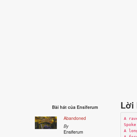
Lời 
Bài hát của
Ensiferum
Abandoned
A rav
Spoke
By
A lon
Ensiferum
A for