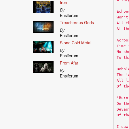
Iron
By
Echoe
Ensiferum
Won't
Treacherous Gods
All t
At th
By
Ensiferum
Acros
Stone Cold Metal
Time 
By
No sh
Ensiferum
To th
From Afar
Behol
By
The l
Ensiferum
All l
Of th
"Burn
On th
Devas
Of th
I saw