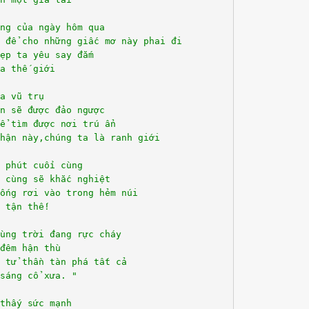
ng của ngày hôm qua
 để cho những giấc mơ này phai đi
ẹp ta yêu say đắm
a thế giới
a vũ trụ
n sẽ được đảo ngược
ể tìm được nơi trú ẩn
hận này,chúng ta là ranh giới
 phút cuối cùng
 cùng sẽ khắc nghiệt
ống rơi vào trong hẻm núi
 tận thế!
ùng trời đang rực cháy
đêm hận thù
 tử thần tàn phá tất cả
sáng cổ xưa. "
thấy sức mạnh