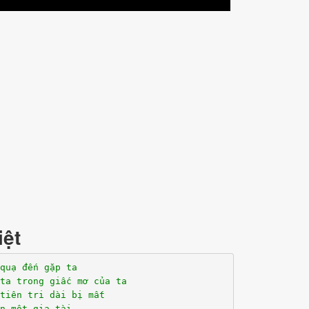
iệt
quạ đến gặp ta
ta trong giấc mơ của ta
tiên tri dài bị mất
n một gia tài