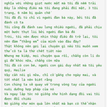
nghĩa với những giọt nước mắt mà tôi đã nếm trải
Đây là những điều mà tôi đang phải đối mặt, 3 tội
trạng, 6 năm bị quản chế
Tôi đã đi tù chỉ vì người đàn bà này, bởi tôi đã
đánh cô ta
Tôi cũng đã đánh sau lưng nhiều người, đã phải chịu
một bước thụt lùi bởi người đàn bà đó
Trời, tôi nên được nhìn thấy điều đó trở lại, tôi
nên đâm “thằng em” của mình vào đâu đây?
Thật không nên gợi lại chuyện gì nếu tôi muốn xem
thử cô ta là thứ chết tiệt nào
Nhưng mẹ kiếp, mọi chuyện qua rồi, chẳng còn lí do
gì để khóc nữa, chẳng còn nữa
Tôi đã có con bé, người con gái duy nhất mà tôi yêu
quý, Hailie
Vậy cần nói gì nữa, chỉ cố gắng cho ngày mai, và
tốt nhất là nên biết rằng
Con chúng ta sẽ quay về trong vòng tay của người
nuôi dưỡng hợp pháp của nó
Và ngay lập tức nó giống như hình dạng đôi vai tôi
được đổi chiều
Nó giống như món quà lớn nhất mà bạn có thể nhận