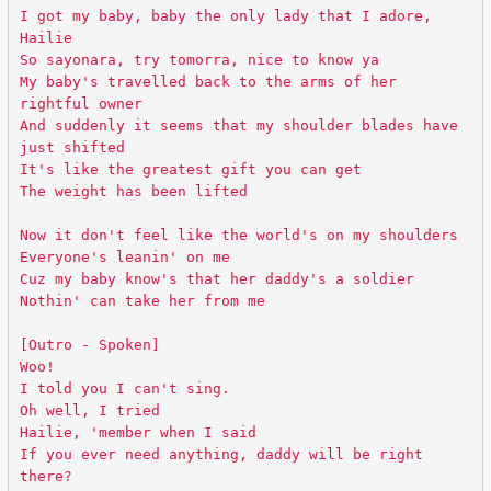
I got my baby, baby the only lady that I adore,
Hailie
So sayonara, try tomorra, nice to know ya
My baby's travelled back to the arms of her
rightful owner
And suddenly it seems that my shoulder blades have
just shifted
It's like the greatest gift you can get
The weight has been lifted
Now it don't feel like the world's on my shoulders
Everyone's leanin' on me
Cuz my baby know's that her daddy's a soldier
Nothin' can take her from me
[Outro - Spoken]
Woo!
I told you I can't sing.
Oh well, I tried
Hailie, 'member when I said
If you ever need anything, daddy will be right
there?