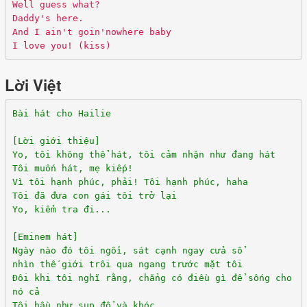
Well guess what?
Daddy's here.
And I ain't goin'nowhere baby
I love you! (kiss)
Lời Việt
Bài hát cho Hailie
[Lời giới thiệu]
Yo, tôi không thể hát, tôi cảm nhận như đang hát
Tôi muốn hát, mẹ kiếp!
Vì tôi hạnh phúc, phải! Tôi hạnh phúc, haha
Tôi đã đưa con gái tôi trở lại
Yo, kiểm tra đi...
[Eminem hát]
Ngày nào đó tôi ngồi, sát cạnh ngay cửa sổ
nhìn thế giới trôi qua ngang trước mặt tôi
Đôi khi tôi nghĩ rằng, chẳng có điều gì để sống cho
nó cả
Tôi hầu như sụp đổ và khóc