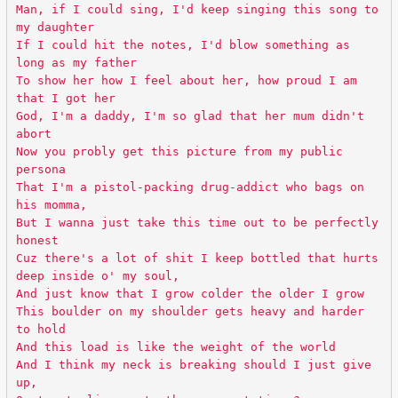
Man, if I could sing, I'd keep singing this song to
my daughter
If I could hit the notes, I'd blow something as
long as my father
To show her how I feel about her, how proud I am
that I got her
God, I'm a daddy, I'm so glad that her mum didn't
abort
Now you probly get this picture from my public
persona
That I'm a pistol-packing drug-addict who bags on
his momma,
But I wanna just take this time out to be perfectly
honest
Cuz there's a lot of shit I keep bottled that hurts
deep inside o' my soul,
And just know that I grow colder the older I grow
This boulder on my shoulder gets heavy and harder
to hold
And this load is like the weight of the world
And I think my neck is breaking should I just give
up,