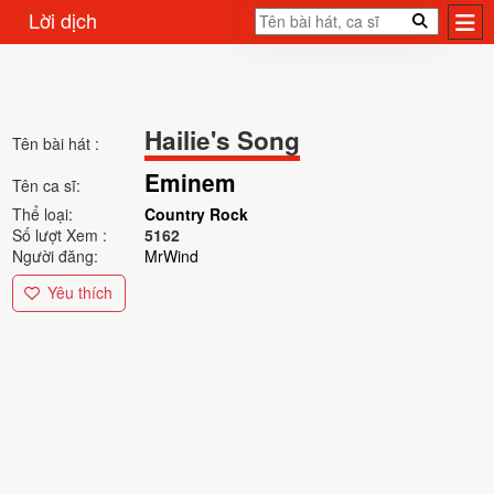
Lời dịch
Hailie's Song
Tên bài hát :
Eminem
Tên ca sĩ:
Thể loại:
Country Rock
Số lượt Xem :
5162
Người đăng:
MrWind
Yêu thích