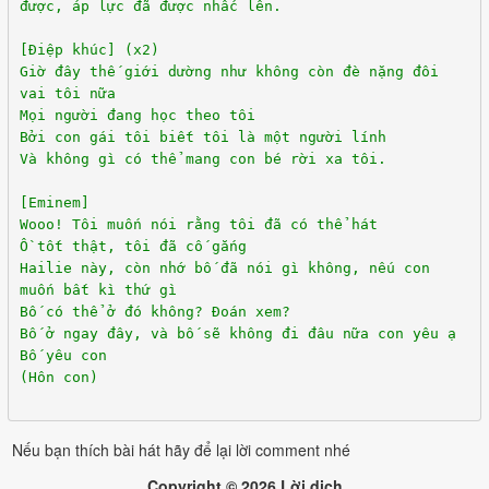
được, áp lực đã được nhấc lên.
[Điệp khúc] (x2)
Giờ đây thế giới dường như không còn đè nặng đôi
vai tôi nữa
Mọi người đang học theo tôi
Bởi con gái tôi biết tôi là một người lính
Và không gì có thể mang con bé rời xa tôi.
[Eminem]
Wooo! Tôi muốn nói rằng tôi đã có thể hát
Ồ tốt thật, tôi đã cố gắng
Hailie này, còn nhớ bố đã nói gì không, nếu con
muốn bất kì thứ gì
Bố có thể ở đó không? Đoán xem?
Bố ở ngay đây, và bố sẽ không đi đâu nữa con yêu ạ
Bố yêu con
(Hôn con)
Nếu bạn thích bài hát hãy để lại lời comment nhé
Copyright ©
2026
Lời dịch