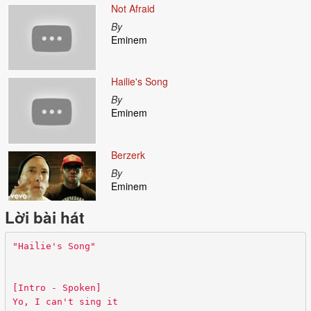
Not Afraid
By
Eminem
Hailie's Song
By
Eminem
Berzerk
By
Eminem
Lời bài hát
"Hailie's Song"
[Intro - Spoken]
Yo, I can't sing it