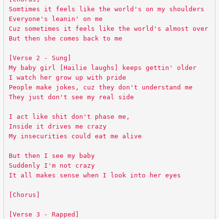
Somtimes it feels like the world's on my shoulders
Everyone's leanin' on me
Cuz sometimes it feels like the world's almost over
But then she comes back to me
[Verse 2 - Sung]
My baby girl [Hailie laughs] keeps gettin' older
I watch her grow up with pride
People make jokes, cuz they don't understand me
They just don't see my real side
I act like shit don't phase me,
Inside it drives me crazy
My insecurities could eat me alive
But then I see my baby
Suddenly I'm not crazy
It all makes sense when I look into her eyes
[Chorus]
[Verse 3 - Rapped]