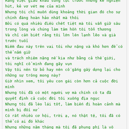
Rằng việc giấu khẩu súng lục trước những kẻ nghiện
hút, kẻ vơ vét mẹ của mình
Nhưng tôi chỉ muốn dùng khoảng thời gian đó cho sự
chính đáng hoàn hảo nhất mà thôi
Bởi có quá nhiều điều chết tiệt mà tôi vẫn giữ sâu
trong lòng và chúng làm tâm hồn tôi tổn thương
Và chỉ cần biết rằng tôi lớn lên lạnh lẽo và già
trước tuổi
Niềm đau này trên vai tôi như nặng và khó hơn để có
thể nắm giữ
và trách nhiệm nặng nề kia như bằng cả thế giới,
tôi nghĩ cổ mình đang gãy vụn
Vậy tôi nên từ bỏ hay nên cố gắng gầy dựng lại cho
những sự trông mong này?
Giờ nhìn xem, tôi yêu con gái còn hơn cả cuộc đời
mình
Nhưng tôi đã có một người vợ mà chính cô ta đã
quyết định cả cuộc đời tôi xuống địa ngục
Nhưng tôi đã lèo lái tốt, làm biến đi hoàn cảnh mà
mình bị đối xử
Có rất nhiều cơ hội, trời ạ, nó thật tệ, tôi đã có
thể có ai đó khác
Nhưng những năm tháng mà tôi đã phung phí là vô