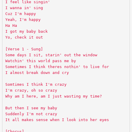
I feel like singin'
I wanna in' sing
Cuz I'm happy
Yeah, I'm happy
Ha Ha
I got my baby back
Yo, check it out
[Verse 1 - Sung]
Some days I sit, starin' out the window
Watchin' this world pass me by
Sometimes I think theres nothin' to live for
I almost break down and cry
Somtimes I think I'm crazy
I'm crazy, oh so crazy
Why am I here, am I just wasting my time?
But then I see my baby
Suddenly I'm not crazy
It all makes sense when I look into her eyes
[Chorus]