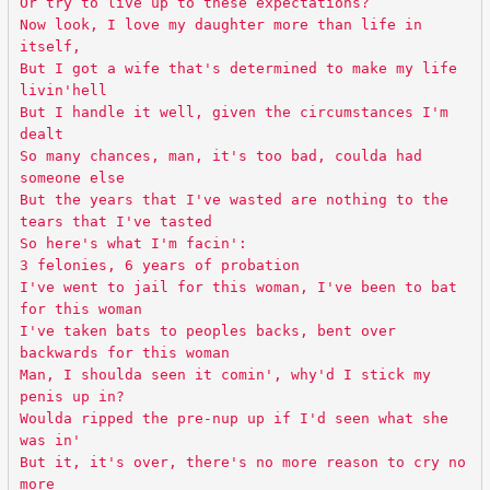
Or try to live up to these expectations?
Now look, I love my daughter more than life in
itself,
But I got a wife that's determined to make my life
livin'hell
But I handle it well, given the circumstances I'm
dealt
So many chances, man, it's too bad, coulda had
someone else
But the years that I've wasted are nothing to the
tears that I've tasted
So here's what I'm facin':
3 felonies, 6 years of probation
I've went to jail for this woman, I've been to bat
for this woman
I've taken bats to peoples backs, bent over
backwards for this woman
Man, I shoulda seen it comin', why'd I stick my
penis up in?
Woulda ripped the pre-nup up if I'd seen what she
was in'
But it, it's over, there's no more reason to cry no
more