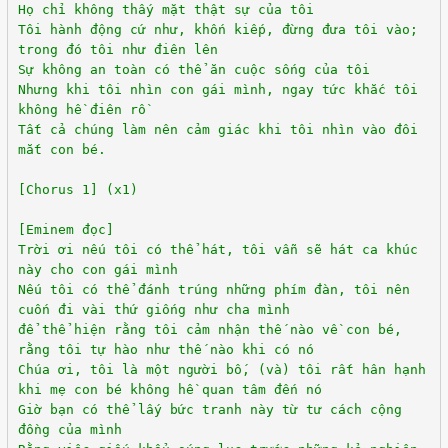
Họ chỉ không thấy mặt thật sự của tôi
Tôi hành động cứ như, khốn kiếp, đừng đưa tôi vào;
trong đó tôi như điên lên
Sự không an toàn có thể ăn cuộc sống của tôi
Nhưng khi tôi nhìn con gái mình, ngay tức khắc tôi
không hề điên rồ
Tất cả chúng làm nên cảm giác khi tôi nhìn vào đôi
mắt con bé.
[Chorus 1] (x1)
[Eminem đọc]
Trời ơi nếu tôi có thể hát, tôi vẫn sẽ hát ca khúc
này cho con gái mình
Nếu tôi có thể đánh trúng những phím đàn, tôi nên
cuốn đi vài thứ giống như cha mình
để thể hiện rằng tôi cảm nhận thế nào về con bé,
rằng tôi tự hào như thế nào khi có nó
Chúa ơi, tôi là một người bố, (và) tôi rất hân hạnh
khi mẹ con bé không hề quan tâm đến nó
Giờ bạn có thể lấy bức tranh này từ tư cách cộng
đồng của mình