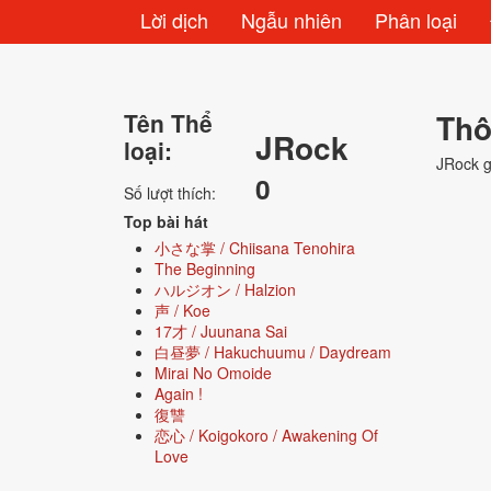
Lời dịch
Ngẫu nhiên
Phân loại
Thô
Tên Thể
JRock
loại:
JRock g
0
Số lượt thích:
Top bài hát
小さな掌 / Chiisana Tenohira
The Beginning
ハルジオン / Halzion
声 / Koe
17才 / Juunana Sai
白昼夢 / Hakuchuumu / Daydream
Mirai No Omoide
Again !
復讐
恋心 / Koigokoro / Awakening Of
Love