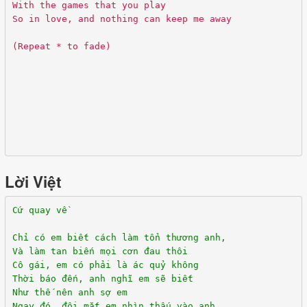
With the games that you play
So in love, and nothing can keep me away
(Repeat * to fade)
Lời Việt
Cứ quay về
Chỉ có em biết cách làm tổn thương anh,
Và làm tan biến mọi cơn đau thôi
Cô gái, em có phải là ác quỷ không
Thời báo đến, anh nghĩ em sẽ biết
Như thế nên anh sợ em
Ngay đó, đôi mắt em nhìn thấu vào anh...