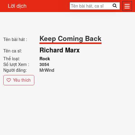
Lời dịch
Keep Coming Back
Tên bài hát :
Richard Marx
Tên ca sĩ:
Thể loại:
Rock
Số lượt Xem :
3054
Người đăng:
MrWind
Yêu thích