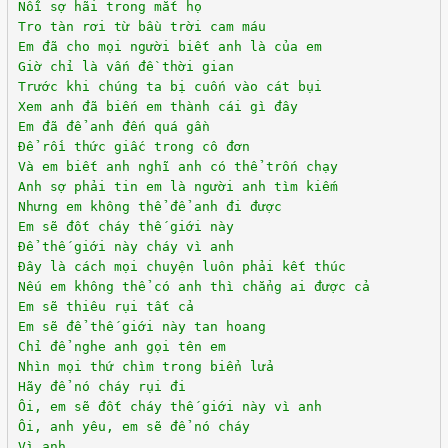
Nỗi sợ hãi trong mắt họ
Tro tàn rơi từ bầu trời cam máu
Em đã cho mọi người biết anh là của em
Giờ chỉ là vấn đề thời gian
Trước khi chúng ta bị cuốn vào cát bụi
Xem anh đã biến em thành cái gì đây
Em đã để anh đến quá gần
Để rồi thức giấc trong cô đơn
Và em biết anh nghĩ anh có thể trốn chạy
Anh sợ phải tin em là người anh tìm kiếm
Nhưng em không thể để anh đi được
Em sẽ đốt cháy thế giới này
Để thế giới này cháy vì anh
Đây là cách mọi chuyện luôn phải kết thúc
Nếu em không thể có anh thì chẳng ai được cả
Em sẽ thiêu rụi tất cả
Em sẽ để thế giới này tan hoang
Chỉ để nghe anh gọi tên em
Nhìn mọi thứ chìm trong biển lửa
Hãy để nó cháy rụi đi
Ôi, em sẽ đốt cháy thế giới này vì anh
Ôi, anh yêu, em sẽ để nó cháy
Vì anh