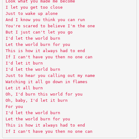
Look what you made me become
I let you get too close
Just to wake up alone
And I know you think you can run
You're scared to believe I'm the one
But I just can't let you go
I'd let the world burn
Let the world burn for you
This is how it always had to end
If I can't have you then no one can
I'd let it burn
I'd let the world burn
Just to hear you calling out my name
Watching it all go down in flames
Let it all burn
Oh, I'd burn this world for you
Oh, baby, I'd let it burn
For you
I'd let the world burn
Let the world burn for you
This is how it always had to end
If I can't have you then no one can