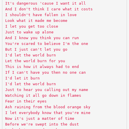
It's dangerous 'cause I want it all
And I don't think I care what it costs
I shouldn't have fallen in love
Look what it made me become
I let you get too close
Just to wake up alone
And I know you think you can run
You're scared to believe I'm the one
But I just can't let you go
I'd let the world burn
Let the world burn for you
This is how it always had to end
If I can't have you then no one can
I'd let it burn
I'd let the world burn
Just to hear you calling out my name
Watching it all go down in flames
Fear in their eyes
Ash raining from the blood orange sky
I let everybody know that you're mine
Now it's just a matter of time
Before we're swept into the dust