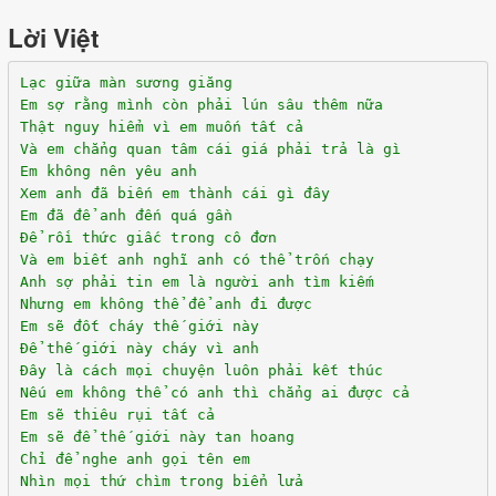
Lời Việt
Lạc giữa màn sương giăng
Em sợ rằng mình còn phải lún sâu thêm nữa
Thật nguy hiểm vì em muốn tất cả
Và em chẳng quan tâm cái giá phải trả là gì
Em không nên yêu anh
Xem anh đã biến em thành cái gì đây
Em đã để anh đến quá gần
Để rồi thức giấc trong cô đơn
Và em biết anh nghĩ anh có thể trốn chạy
Anh sợ phải tin em là người anh tìm kiếm
Nhưng em không thể để anh đi được
Em sẽ đốt cháy thế giới này
Để thế giới này cháy vì anh
Đây là cách mọi chuyện luôn phải kết thúc
Nếu em không thể có anh thì chẳng ai được cả
Em sẽ thiêu rụi tất cả
Em sẽ để thế giới này tan hoang
Chỉ để nghe anh gọi tên em
Nhìn mọi thứ chìm trong biển lửa