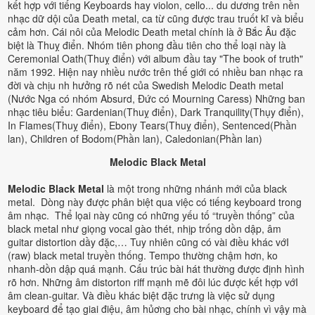
kết hợp với tiếng Keyboards hay violon, cello... du dương trên nền
nhạc dữ dội của Death metal, ca từ cũng được trau truốt kĩ và biểu
cảm hơn. Cái nôi của Melodic Death metal chính là ở Bắc Âu đặc
biệt là Thuỵ điển. Nhóm tiên phong đầu tiên cho thể loại này là
Ceremonial Oath(Thuỵ điển) với album đầu tay "The book of truth"
năm 1992. Hiện nay nhiều nước trên thế giới có nhiều ban nhạc ra
đời và chịu nh hưởng rõ nét của Swedish Melodic Death metal
(Nước Nga có nhóm Absurd, Đức có Mourning Caress) Những ban
nhạc tiêu biểu: Gardenian(Thuỵ điển), Dark Tranquility(Thụy điển),
In Flames(Thuỵ điển), Ebony Tears(Thuỵ điển), Sentenced(Phần
lan), Children of Bodom(Phần lan), Caledonian(Phần lan)
Melodic Black Metal
Melodic Black Metal
là một trong những nhánh mới của black
metal. Dòng này được phân biệt qua việc có tiếng keyboard trong
âm nhạc. Thể lọai này cũng có những yếu tố “truyền thống” của
black metal như giọng vocal gào thét, nhịp trống dồn dập, âm
guitar distortion dầy đặc,… Tuy nhiên cũng có vài điều khác vớI
(raw) black metal truyền thống. Tempo thường chậm hơn, ko
nhanh-dồn dập quá mạnh. Cấu trúc bài hát thường được định hình
rõ hơn. Những âm distorton riff mạnh mẽ đôi lúc được kết hợp vớI
âm clean-guitar. Và điều khác biệt đặc trưng là việc sử dụng
keyboard để tạo giai điệu, âm hủơng cho bài nhạc, chính vì vậy mà