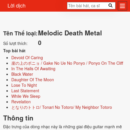
Lời dịch
Melodic Death Metal
Tên Thể loại:
0
Số lượt thích:
Top bài hát
Devoid Of Caring
崖の上のポニョ / Gake No Ue No Ponyo / Ponyo On The Cliff
In The Halls Of Awaiting
Black Water
Daughter Of The Moon
Lose To Night
Last Statement
While We Sleep
Revelation
となりのトトロ/ Tonari No Totoro/ My Neighbor Totoro
Thông tin
Đặc trưng của dòng nhạc này là những giai điệu guitar mạnh mẽ