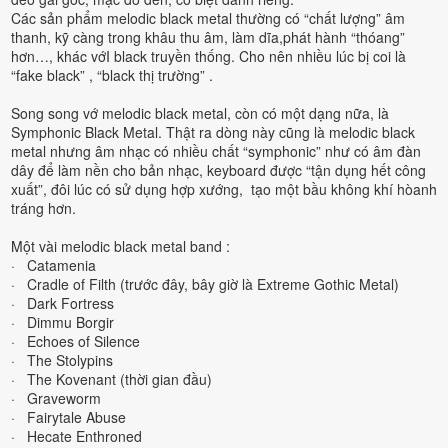
Các sản phẩm melodic black metal thường có “chất lượng” âm
thanh, kỹ càng trong khâu thu âm, làm dĩa,phát hành “thóang”
hơn…, khác vớI black truyền thống. Cho nên nhiều lúc bị coi là
“fake black” , “black thị trường” .
Song song vớ melodic black metal, còn có một dạng nữa, là
Symphonic Black Metal. Thật ra dòng này cũng là melodic black
metal nhưng âm nhạc có nhiều chất “symphonic” như có âm đàn
dây để làm nền cho bản nhạc, keyboard được “tận dụng hết công
xuất”, đôi lúc có sử dụng hợp xướng, tạo một bầu không khí hòanh
tráng hơn.
Một vài melodic black metal band :
· Catamenia
· Cradle of Filth (trước đây, bây giờ là Extreme Gothic Metal)
· Dark Fortress
· Dimmu Borgir
· Echoes of Silence
· The Stolypins
· The Kovenant (thời gian đầu)
· Graveworm
· Fairytale Abuse
· Hecate Enthroned