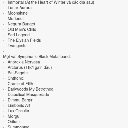
· Immortal (At the Heart of Winter và các dĩa sau)
· Lunar Aurora
· Moonshine
· Morionor
· Negura Bunget
· Old Man's Child
· Sad Legend
· The Elysian Fields
· Tvangeste
·
Một vài Symphonic Black Metal band:
· Anorexia Nervosa
· Arcturus (ThờI gain đầu)
· Bal-Sagoth
· Chthonic
· Cradle of Filth
· Darkwoods My Betrothed
· Diabolical Masquerade
· Dimmu Borgir
· Limbonic Art
· Lux Occulta
· Morgul
· Odium
· Summoning