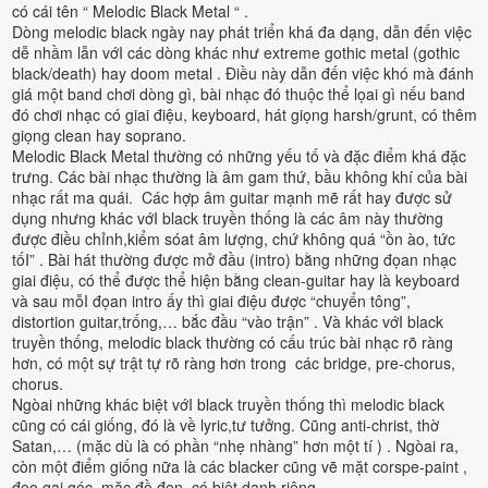
có cái tên “ Melodic Black Metal “ .
Dòng melodic black ngày nay phát triển khá đa dạng, dẫn đến việc
dễ nhầm lẫn vớI các dòng khác như extreme gothic metal (gothic
black/death) hay doom metal . Điều này dẫn đến việc khó mà đánh
giá một band chơi dòng gì, bài nhạc đó thuộc thể lọai gì nếu band
đó chơi nhạc có giai điệu, keyboard, hát giọng harsh/grunt, có thêm
giọng clean hay soprano.
Melodic Black Metal thường có những yếu tố và đặc điểm khá đặc
trưng. Các bài nhạc thường là âm gam thứ, bầu không khí của bài
nhạc rất ma quái. Các hợp âm guitar mạnh mẽ rất hay được sử
dụng nhưng khác vớI black truyền thống là các âm này thường
được điều chỉnh,kiểm sóat âm lượng, chứ không quá “ồn ào, tức
tốI” . Bài hát thường được mở đầu (intro) bằng những đọan nhạc
giai điệu, có thể được thể hiện bằng clean-guitar hay là keyboard
và sau mỗI đọan intro ấy thì giai điệu được “chuyển tông”,
distortion guitar,trống,… bắc đầu “vào trận” . Và khác vớI black
truyền thống, melodic black thường có cấu trúc bài nhạc rõ ràng
hơn, có một sự trật tự rõ ràng hơn trong các bridge, pre-chorus,
chorus.
Ngòai những khác biệt vớI black truyền thống thì melodic black
cũng có cái giống, đó là về lyric,tư tưởng. Cũng anti-christ, thờ
Satan,… (mặc dù là có phần “nhẹ nhàng” hơn một tí ) . Ngòai ra,
còn một điểm giống nữa là các blacker cũng vẽ mặt corspe-paint ,
đeo gai góc, mặc đồ đen, có biệt danh riêng.