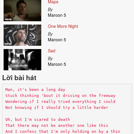
Maps
By
Maroon 5
One More Night
By
Maroon 5
Sad
By
Maroon 5
Lời bài hát
Man, it's been a long day
Stuck thinking 'bout it driving on the freeway
Wondering if I really tried everything I could
Not knowing if I should try a little harder
Oh, but I'm scared to death
That there may not be another one like this
And I confess that I'm only holding on by a thin