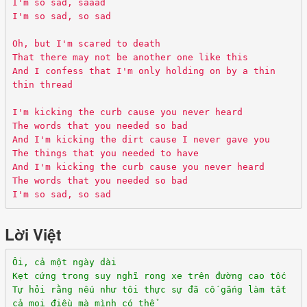
I'm so sad, saaad
I'm so sad, so sad
Oh, but I'm scared to death
That there may not be another one like this
And I confess that I'm only holding on by a thin
thin thread
I'm kicking the curb cause you never heard
The words that you needed so bad
And I'm kicking the dirt cause I never gave you
The things that you needed to have
And I'm kicking the curb cause you never heard
The words that you needed so bad
I'm so sad, so sad
Lời Việt
Ôi, cả một ngày dài
Kẹt cứng trong suy nghĩ rong xe trên đường cao tốc
Tự hỏi rằng nếu như tôi thực sự đã cố gắng làm tất
cả mọi điều mà mình có thể