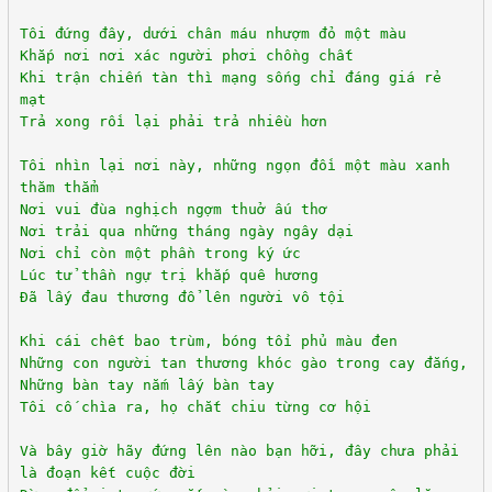
Tôi đứng đây, dưới chân máu nhượm đỏ một màu
Khắp nơi nơi xác người phơi chồng chất
Khi trận chiến tàn thì mạng sống chỉ đáng giá rẻ
mạt
Trả xong rồi lại phải trả nhiều hơn
Tôi nhìn lại nơi này, những ngọn đồi một màu xanh
thăm thẳm
Nơi vui đùa nghịch ngợm thuở ấu thơ
Nơi trải qua những tháng ngày ngây dại
Nơi chỉ còn một phần trong ký ức
Lúc tử thần ngự trị khắp quê hương
Đã lấy đau thương đổ lên người vô tội
Khi cái chết bao trùm, bóng tối phủ màu đen
Những con người tan thương khóc gào trong cay đắng,
Những bàn tay nắm lấy bàn tay
Tôi cố chìa ra, họ chắt chiu từng cơ hội
Và bây giờ hãy đứng lên nào bạn hỡi, đây chưa phải
là đoạn kết cuộc đời