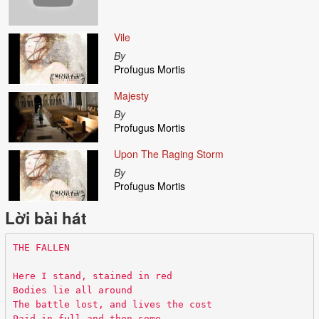
Vile
By
Profugus Mortis
Majesty
By
Profugus Mortis
Upon The Raging Storm
By
Profugus Mortis
Lời bài hát
THE FALLEN
Here I stand, stained in red
Bodies lie all around
The battle lost, and lives the cost
Paid in full and then some