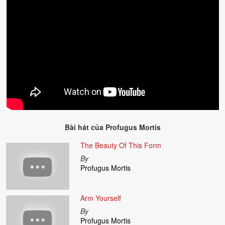
Bài hát của
Profugus Mortis
The Beauty Of This Form
By
Profugus Mortis
Arm Yourself
By
Profugus Mortis