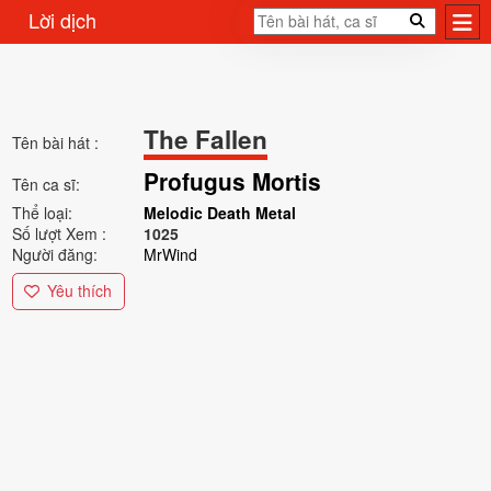
Lời dịch
The Fallen
Tên bài hát :
Profugus Mortis
Tên ca sĩ:
Thể loại:
Melodic Death Metal
Số lượt Xem :
1025
Người đăng:
MrWind
Yêu thích