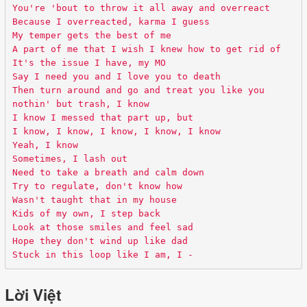
You're 'bout to throw it all away and overreact
Because I overreacted, karma I guess
My temper gets the best of me
A part of me that I wish I knew how to get rid of
It's the issue I have, my MO
Say I need you and I love you to death
Then turn around and go and treat you like you
nothin' but trash, I know
I know I messed that part up, but
I know, I know, I know, I know, I know
Yeah, I know
Sometimes, I lash out
Need to take a breath and calm down
Try to regulate, don't know how
Wasn't taught that in my house
Kids of my own, I step back
Look at those smiles and feel sad
Hope they don't wind up like dad
Stuck in this loop like I am, I -
Lời Việt