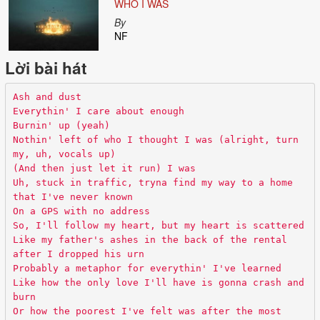
WHO I WAS
By
NF
Lời bài hát
Ash and dust
Everythin' I care about enough
Burnin' up (yeah)
Nothin' left of who I thought I was (alright, turn
my, uh, vocals up)
(And then just let it run) I was
Uh, stuck in traffic, tryna find my way to a home
that I've never known
On a GPS with no address
So, I'll follow my heart, but my heart is scattered
Like my father's ashes in the back of the rental
after I dropped his urn
Probably a metaphor for everythin' I've learned
Like how the only love I'll have is gonna crash and
burn
Or how the poorest I've felt was after the most