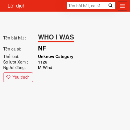
Lời dịch
WHO I WAS
Tên bài hát :
NF
Tên ca sĩ:
Thể loại:
Unknow Category
Số lượt Xem :
1126
Người đăng:
MrWind
Yêu thích