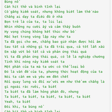
Bùng nổ
Cần hít thở và bình tĩnh lại
Cố gắng kiểm soát, nhưng không biết làm thế nào
Chẳng ai dạy ta điều đó ở nhà
Bọn trẻ là của ta, ta lùi lại
Nhìn những nụ cười ấy và cảm thấy buồn
Hy vọng chúng không kết thúc như bố
Mắc kẹt trong vòng lặp này như ta
Ta đã gọi cho em, chẳng bao giờ nhận được hồi âm
Sau tất cả những gì ta đã trải qua, cả tốt lẫn xấu
Em sắp vứt bỏ tất cả và phản ứng thái quá
Vì ta đã phản ứng thái quá, có lẽ là nghiệp chướng
Tính khí nóng nảy kiểm soát ta
Một phần của ta mà ta ước có thể loại bỏ
Đó là vấn đề của ta, phương thức hoạt động của ta
Nói ta cần em và yêu em đến chết
Rồi quay lưng và đối xử với em như thể em chẳng là
gì ngoài rác rưởi, ta biết
Ta biết ta đã làm hỏng phần đó, nhưng
Ta biết, ta biết, ta biết, ta biết, ta biết
Yeah, ta biết
Đôi khi, ta bùng nổ
Cần hít thở và bình tĩnh lại