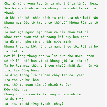
Chỉ mở rộng vòng tay ôm ta như thể ta là Con Ngài
Xóa bỏ mọi hình mẫu mà những người như ta sẽ trở
thành
Từ khi còn bé, nhân cách ta chia lìa như lưỡi rắn
Nhưng mọi độc tố trong cơ thể vẫn không làm ta tê
dại
Ta mất một người bạn thân và cảm nhận tất cả
Khóc trên quan tài mở toang khi quỳ bên cạnh
Ta đã chọn phù rể cho đám cưới mình
Nhưng thay vì kết hôn, ta mang theo tội lỗi và bỏ
lại tất cả
Một kẻ lang thang phá vỡ lời hứa cho Boca Raton
Kẻ từ lâu hối hận vì đã không giữ lại tất cả
Ta bỏ lại mọi thứ, chỉ còn chiếc nhẫn đính hôn và
trái tim đóng băng
Ta đứng trong lửa để tan chảy tất cả, yeah
Tro tàn và bụi bặm
Mọi thứ ta quan tâm đủ nhiều (cháy)
Đều cháy rụi
Chẳng còn gì của kẻ ta từng nghĩ mình là
Ta đã từng
Ta, ta, ta đã từng (yeah, cháy)