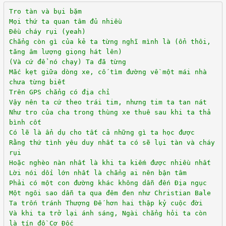
Tro tàn và bụi bặm
Mọi thứ ta quan tâm đủ nhiều
Đều cháy rụi (yeah)
Chẳng còn gì của kẻ ta từng nghĩ mình là (ổn thôi,
tăng âm lượng giọng hát lên)
(Và cứ để nó chạy) Ta đã từng
Mắc kẹt giữa dòng xe, cố tìm đường về một mái nhà
chưa từng biết
Trên GPS chẳng có địa chỉ
Vậy nên ta cứ theo trái tim, nhưng tim ta tan nát
Như tro của cha trong thùng xe thuê sau khi ta thả
bình cốt
Có lẽ là ẩn dụ cho tất cả những gì ta học được
Rằng thứ tình yêu duy nhất ta có sẽ lụi tàn và cháy
rụi
Hoặc nghèo nàn nhất là khi ta kiếm được nhiều nhất
Lời nói dối lớn nhất là chẳng ai nên bận tâm
Phải có một con đường khác không dẫn đến Địa ngục
Một ngôi sao dẫn ta qua đêm đen như Christian Bale
Ta trốn tránh Thượng Đế hơn hai thập kỷ cuộc đời
Và khi ta trở lại ánh sáng, Ngài chẳng hỏi ta còn
là tín đồ Cơ Đốc