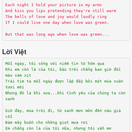
Each night I hold your picture in my arms
And kiss you lips pretending they're still warm
The bells of love and joy would loudly ring
If I could live one day when love was green.
But that was long ago when love was green...
Lời Việt
Mỗi ngày, tôi sống với niềm tin từ hôm qua
Khi em còn là của tôi, bầu trời chẳng bao giờ đổi
màu xám xịt
Trái tim ta mỗi ngày được lấp đầy bởi một mùa xuân
tươi mới
Nhưng đó là khi xưa...khi tình yêu của chúng ta còn
xanh
Giờ đây, mùa trôi đi, từ xanh mơn mởn đến nâu già
cỗi
Đám mây buồn cho những giọt mưa rơi
Em chẳng còn là của tôi nữa, nhưng tôi vẫn mơ