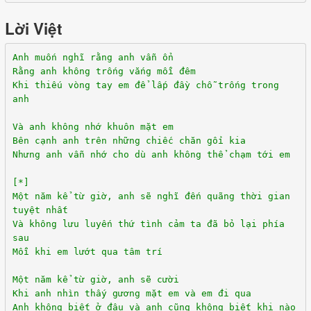
Lời Việt
Anh muốn nghĩ rằng anh vẫn ổn
Rằng anh không trống vắng mỗi đêm
Khi thiếu vòng tay em để lấp đầy chỗ trống trong
anh
Và anh không nhớ khuôn mặt em
Bên cạnh anh trên những chiếc chăn gối kia
Nhưng anh vẫn nhớ cho dù anh không thể chạm tới em
[*]
Một năm kể từ giờ, anh sẽ nghĩ đến quãng thời gian
tuyệt nhất
Và không lưu luyến thứ tình cảm ta đã bỏ lại phía
sau
Mỗi khi em lướt qua tâm trí
Một năm kể từ giờ, anh sẽ cười
Khi anh nhìn thấy gương mặt em và em đi qua
Anh không biết ở đâu và anh cũng không biết khi nào