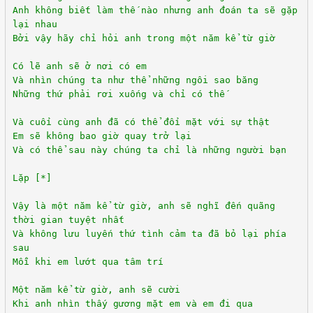
Anh không biết làm thế nào nhưng anh đoán ta sẽ gặp
lại nhau
Bởi vậy hãy chỉ hỏi anh trong một năm kể từ giờ
Có lẽ anh sẽ ở nơi có em
Và nhìn chúng ta như thể những ngôi sao băng
Những thứ phải rơi xuống và chỉ có thế
Và cuối cùng anh đã có thể đối mặt với sự thật
Em sẽ không bao giờ quay trở lại
Và có thể sau này chúng ta chỉ là những người bạn
Lặp [*]
Vậy là một năm kể từ giờ, anh sẽ nghĩ đến quãng
thời gian tuyệt nhất
Và không lưu luyến thứ tình cảm ta đã bỏ lại phía
sau
Mỗi khi em lướt qua tâm trí
Một năm kể từ giờ, anh sẽ cười
Khi anh nhìn thấy gương mặt em và em đi qua