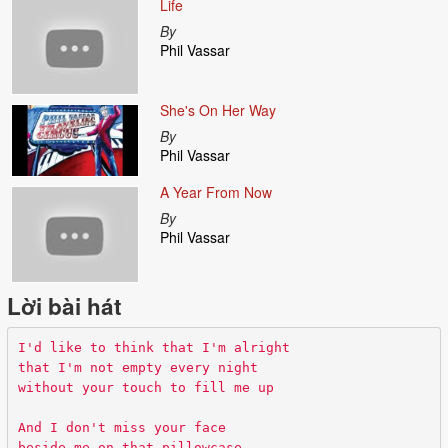
Life
By
Phil Vassar
She's On Her Way
By
Phil Vassar
A Year From Now
By
Phil Vassar
Lời bài hát
I'd like to think that I'm alright
that I'm not empty every night
without your touch to fill me up
And I don't miss your face
beside me on that pillowcase