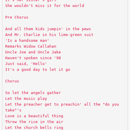
She wouldn't miss it for the world
Pre Chorus
And all them kids jumpin' in the pews
And Mr. Charlie in his lime-green suit
'Is a handsome man'
Remarks Widow Callahan
Uncle Joe and Uncle Jake
Haven't spoken since '98
Just said, 'Hello'
It's a good day to let it go
Chorus
So let the angels gather
Let the music play
Let the preacher get to preachin' all the "do you
take"'s
Love is a beautiful thing
Throw the rice in the air
Let the church bells ring