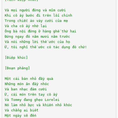
Và mọi người đứng và mỉm cười
Khi cô ấy bước đi trên lối chính
Trong chiếc áo váy cưới của mẹ
Và cha cô ấy nhớ lại
Ông bà nội đứng ở hàng ghế thứ hai
Đứng ngay đó năm mươi năm trước
Và nói những lời thề ước của họ
Ừ, tôi nghĩ thề ước có tác dụng đó chứ!
[Điệp khúc]
[Đoạn phăng]
Một cái bàn nhỏ đầy quà
Những món ăn đầy nhóc
Và ban nhạc đám cưới
Ừ, cái món trên tay cô ấy
Và Tommy đang ghẹo Lorelei
Nó làm nhỏ bực và khiến nhỏ khóc
Và chẳng ai biết
Một ngày sẽ đến