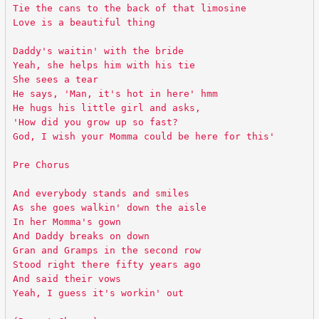
Tie the cans to the back of that limosine
Love is a beautiful thing
Daddy's waitin' with the bride
Yeah, she helps him with his tie
She sees a tear
He says, 'Man, it's hot in here' hmm
He hugs his little girl and asks,
'How did you grow up so fast?
God, I wish your Momma could be here for this'
Pre Chorus
And everybody stands and smiles
As she goes walkin' down the aisle
In her Momma's gown
And Daddy breaks on down
Gran and Gramps in the second row
Stood right there fifty years ago
And said their vows
Yeah, I guess it's workin' out