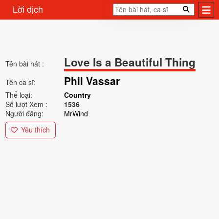
Lời dịch
Love Is a Beautiful Thing
Tên bài hát :
Phil Vassar
Tên ca sĩ:
Thể loại:
Country
Số lượt Xem :
1536
Người đăng:
MrWind
Yêu thích