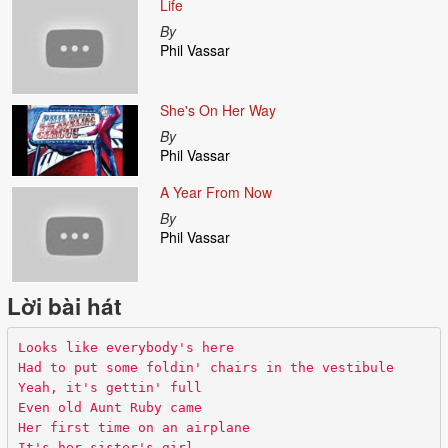
Life
By
Phil Vassar
She's On Her Way
By
Phil Vassar
A Year From Now
By
Phil Vassar
Lời bài hát
Looks like everybody's here
Had to put some foldin' chairs in the vestibule
Yeah, it's gettin' full
Even old Aunt Ruby came
Her first time on an airplane
It's her sister's girl