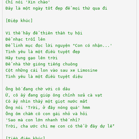
Chỉ nói 'Xin chào'
Đây là một ngày tốt đẹp để mọi thứ qua đi
[Điệp khúc]
Vì thế hãy để thiên thần tụ hội
Để nhạc trỗi lên
Để linh mục đọc lời nguyện "Con có nhận...'
Tình yêu là một điều tuyệt đẹp
Hãy tung gạo lên trời
Để nhà thờ gióng tiếng chuông
Cột những cái lon vào sau xe Limosine
Tình yêu là một điều tuyệt diệu
Ông bố đang chờ với cô dâu
Ừ, cô ấy đang giúp ông chỉnh sửa cà vạt
Cô ấy nhìn thấy một giọt nước mắt
Ông nói 'Trời, ở đây nóng quá' hmm
Ông ôm chầm cô con gái nhỏ và hỏi
'Sao mà con lớn nhanh thế nhỉ?
Trời, cha ước chi mẹ con có thể ở đây dự lễ'
[Tiền điệp khúc]