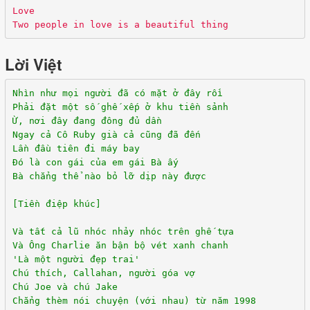
Love
Two people in love is a beautiful thing
Lời Việt
Nhìn như mọi người đã có mặt ở đây rồi
Phải đặt một số ghế xếp ở khu tiền sảnh
Ừ, nơi đây đang đông đủ dần
Ngay cả Cô Ruby già cả cũng đã đến
Lần đầu tiên đi máy bay
Đó là con gái của em gái Bà ấy
Bà chẳng thể nào bỏ lỡ dịp này được
[Tiền điệp khúc]
Và tất cả lũ nhóc nhảy nhóc trên ghế tựa
Và Ông Charlie ăn bận bộ vét xanh chanh
'Là một người đẹp trai'
Chú thích, Callahan, người góa vợ
Chú Joe và chú Jake
Chẳng thèm nói chuyện (với nhau) từ năm 1998