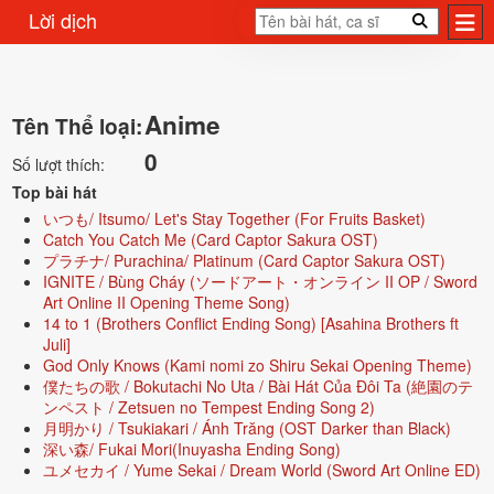
Lời dịch
Anime
Tên Thể loại:
0
Số lượt thích:
Top bài hát
いつも/ Itsumo/ Let's Stay Together (For Fruits Basket)
Catch You Catch Me (Card Captor Sakura OST)
プラチナ/ Purachina/ Platinum (Card Captor Sakura OST)
IGNITE / Bùng Cháy (ソードアート・オンライン II OP / Sword
Art Online II Opening Theme Song)
14 to 1 (Brothers Conflict Ending Song) [Asahina Brothers ft
Juli]
God Only Knows (Kami nomi zo Shiru Sekai Opening Theme)
僕たちの歌 / Bokutachi No Uta / Bài Hát Của Đôi Ta (絶園のテ
ンペスト / Zetsuen no Tempest Ending Song 2)
月明かり / Tsukiakari / Ánh Trăng (OST Darker than Black)
深い森/ Fukai Mori(Inuyasha Ending Song)
ユメセカイ / Yume Sekai / Dream World (Sword Art Online ED)