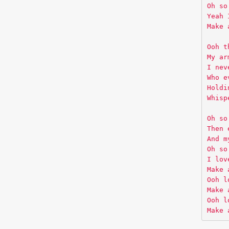
Oh so
Yeah 
Make 
Ooh t
My ar
I nev
Who e
Holdi
Whisp
Oh so
Then 
And m
Oh so
I lov
Make 
Ooh l
Make 
Ooh l
Make 