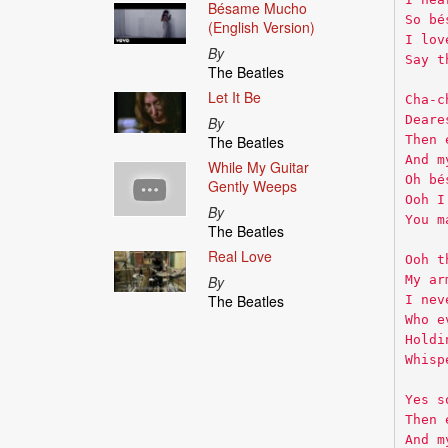
Bésame Mucho
So bé
(English Version)
I lov
By
Say t
The Beatles
Let It Be
Cha-c
Deare
By
Then 
The Beatles
And m
While My Guitar
Oh bé
Gently Weeps
Ooh I
By
You m
The Beatles
Real Love
Ooh t
My ar
By
The Beatles
I nev
Who e
Holdi
Whisp
Yes s
Then 
And m