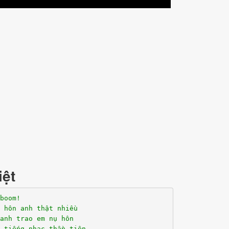
iệt
boom!
 hôn anh thật nhiều
anh trao em nụ hôn
 tiếng nhạc thần tiên