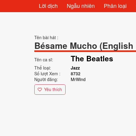
Lời dịch
Ngẫu nhiên
Phân loại
Tên bài hát :
Bésame Mucho (English 
The Beatles
Tên ca sĩ:
Thể loại:
Jazz
Số lượt Xem :
8732
Người đăng:
MrWind
Yêu thích