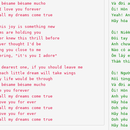
 bésame bésame mucho
Và đời a
I love you forever
Ôi! Hôn 
all my dreams come true
Yeah! An
Hãy hóa 
his joy is something new
ms are holding you
Ôi! Niềm
er knew this thrill before
Đôi tay 
ver thought I'd be
Anh chưa
ng you close to me
Nào có a
ering, "it's you I adore"
Ôm lấy e
Thầm thì
 dearest one, if you should leave me
each little dream will take wings
Ôi! Ngườ
y life would be through
Rồi từng
 bésame bésame mucho
Và đời a
e you forever
Ôi! Hôn 
all my dreams come true
Anh yêu 
ove you for ever
Hãy hóa 
all my dreams come true
Ooh yêu 
ove you for ever
Hãy hóa 
all my dreams come true
Ooh yêu 
Hãy hóa 