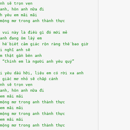
nh sẽ trọn vẹn
anh, hôn anh nữa đi
h yêu em mãi mãi
mộng mơ trong anh thành thực
 vui này là điều gì đó mới mẻ
anh đang ôm lấy em
 hề biết cảm giác rộn ràng thế bao giờ
i nghĩ anh sẽ
m thật gần bên anh
 “Chính em là người anh yêu quý”
i yêu dấu hỡi, liệu em có rời xa anh
 giấc mơ nhỏ sẽ chắp cánh
nh sẽ trọn vẹn
anh, hôn anh nữa đi
em mãi mãi
mộng mơ trong anh thành thực
em mãi mãi
mộng mơ trong anh thành thực
em mãi mãi
mộng mơ trong anh thành thực