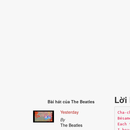
Lời 
Bài hát của
The Beatles
Yesterday
Cha-c
Bésam
By
Each 
The Beatles
I hea