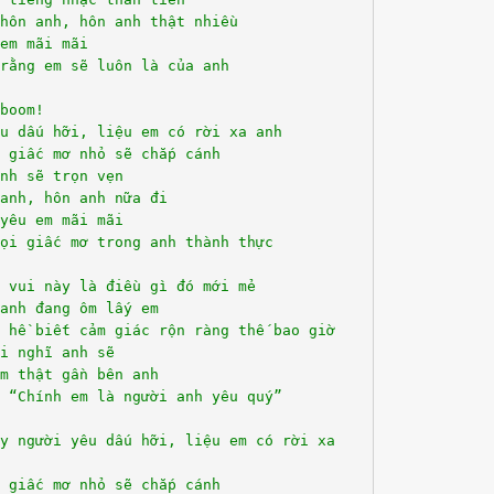
hôn anh, hôn anh thật nhiều
em mãi mãi
rằng em sẽ luôn là của anh
boom!
u dấu hỡi, liệu em có rời xa anh
 giấc mơ nhỏ sẽ chắp cánh
nh sẽ trọn vẹn
anh, hôn anh nữa đi
yêu em mãi mãi
ọi giấc mơ trong anh thành thực
 vui này là điều gì đó mới mẻ
anh đang ôm lấy em
 hề biết cảm giác rộn ràng thế bao giờ
i nghĩ anh sẽ
m thật gần bên anh
 “Chính em là người anh yêu quý”
y người yêu dấu hỡi, liệu em có rời xa
 giấc mơ nhỏ sẽ chắp cánh