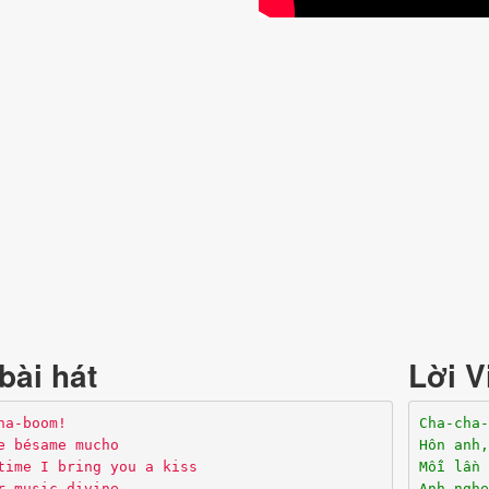
bài hát
Lời V
ha-boom!
Cha-cha-
e bésame mucho
Hôn anh,
time I bring you a kiss
Mỗi lần 
r music divine
Anh nghe