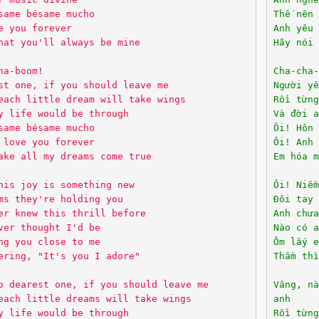
same bésame mucho
Thế nên 
e you forever
Anh yêu 
hat you'll always be mine
Hãy nói 
ha-boom!
Cha-cha-
st one, if you should leave me
Người yê
each little dream will take wings
Rồi từng
y life would be through
Và đời a
same bésame mucho
Ôi! Hôn 
 love you forever
Ôi! Anh 
ake all my dreams come true
Em hóa m
his joy is something new
Ôi! Niềm
ms they're holding you
Đôi tay 
er knew this thrill before
Anh chưa
ver thought I'd be
Nào có a
ng you close to me
Ôm lấy e
ering, "It's you I adore"
Thầm thì
o dearest one, if you should leave me
Vâng, nà
each little dreams will take wings
anh
y life would be through
Rồi từng