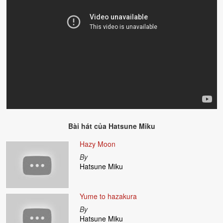
Bài hát của
Hatsune Miku
Hazy Moon
By
Hatsune Miku
Yume to hazakura
By
Hatsune Miku