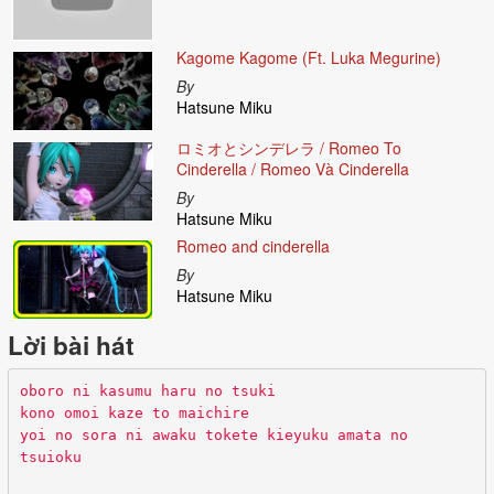
Kagome Kagome (Ft. Luka Megurine)
By
Hatsune Miku
ロミオとシンデレラ / Romeo To
Cinderella / Romeo Và Cinderella
By
Hatsune Miku
Romeo and cinderella
By
Hatsune Miku
Lời bài hát
oboro ni kasumu haru no tsuki
kono omoi kaze to maichire
yoi no sora ni awaku tokete kieyuku amata no
tsuioku