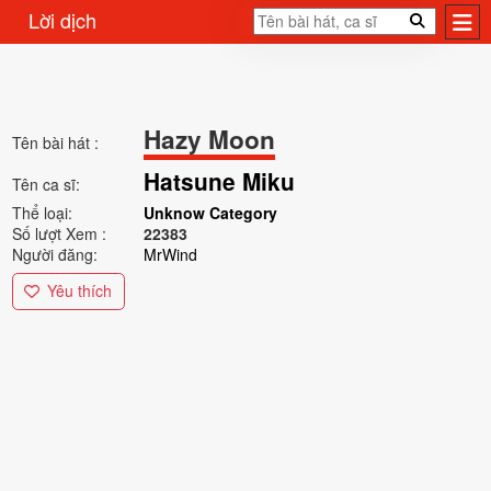
Lời dịch
Hazy Moon
Tên bài hát :
Hatsune Miku
Tên ca sĩ:
Thể loại:
Unknow Category
Số lượt Xem :
22383
Người đăng:
MrWind
Yêu thích