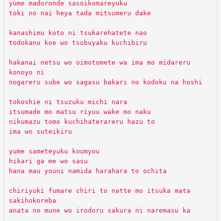
yume madoronde sasoikomareyuku
toki no nai heya tada mitsumeru dake
kanashimu koto ni tsukarehatete nao
todokanu koe wo tsubuyaku kuchibiru
hakanai netsu wo oimotomete wa ima mo midareru
konoyo ni
nogareru sube wo sagasu bakari no kodoku na hoshi
tokoshie ni tsuzuku michi nara
itsumade mo matsu riyuu wake mo naku
nikumazu tomo kuchihaterareru hazu to
ima wo suteikiru
yume sameteyuku koumyou
hikari ga me wo sasu
hana mau youni namida harahara to ochita
chiriyuki fumare chiri to natte mo itsuka mata
sakihokoreba
anata no mune wo irodoru sakura ni naremasu ka