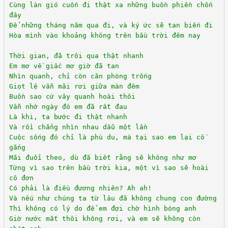
Cùng làn gió cuốn đi thật xa những buồn phiền chốn
đây
Để những tháng năm qua đi, và ký ức sẽ tan biến đi
Hòa mình vào khoảng không trên bầu trời đêm nay
Thời gian, đã trôi qua thật nhanh
Em mơ về giấc mơ giờ đã tan
Nhìn quanh, chỉ còn căn phòng trống
Giọt lệ vẫn mãi rơi giữa màn đêm
Buồn sao cứ vây quanh hoài thôi
Vẫn nhớ ngày đó em đã rất đau
Là khi, ta bước đi thật nhanh
Và rồi chẳng nhìn nhau dẫu một lần
Cuộc sống đó chỉ là phù du, mà tại sao em lại cố
gắng
Mãi đuổi theo, dù đã biết rằng sẽ không như mơ
Từng vì sao trên bầu trời kia, một vì sao sẽ hoài
cô đơn
Có phải là điều đương nhiên? Ah ah!
Và nếu như chúng ta từ lâu đã không chung con đường
Thì không có lý do để em đợi chờ hình bóng anh
Giờ nước mắt thôi không rơi, và em sẽ không còn