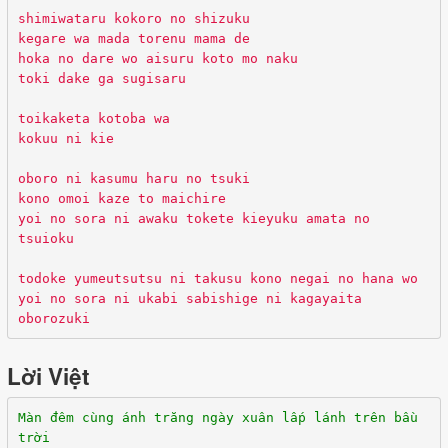
shimiwataru kokoro no shizuku
kegare wa mada torenu mama de
hoka no dare wo aisuru koto mo naku
toki dake ga sugisaru
toikaketa kotoba wa
kokuu ni kie
oboro ni kasumu haru no tsuki
kono omoi kaze to maichire
yoi no sora ni awaku tokete kieyuku amata no
tsuioku
todoke yumeutsutsu ni takusu kono negai no hana wo
yoi no sora ni ukabi sabishige ni kagayaita
oborozuki
Lời Việt
Màn đêm cùng ánh trăng ngày xuân lấp lánh trên bầu
trời