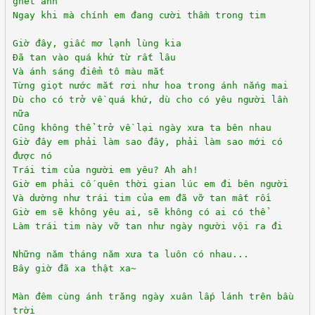
ghét anh
Ngay khi mà chính em đang cười thầm trong tim
Giờ đây, giấc mơ lạnh lùng kia
Đã tan vào quá khứ từ rất lâu
Và ánh sáng điểm tô màu mắt
Từng giọt nước mắt rơi như hoa trong ánh nắng mai
Dù cho có trở về quá khứ, dù cho có yêu người lần
nữa
Cũng không thể trở về lại ngày xưa ta bên nhau
Giờ đây em phải làm sao đây, phải làm sao mới có
được nó
Trái tim của người em yêu? Ah ah!
Giờ em phải cố quên thời gian lúc em đi bên người
Và dường như trái tim của em đã vỡ tan mất rồi
Giờ em sẽ không yêu ai, sẽ không có ai có thể
Làm trái tim này vỡ tan như ngày người vội ra đi
Những năm tháng năm xưa ta luôn có nhau...
Bây giờ đã xa thật xa~
Màn đêm cùng ánh trăng ngày xuân lấp lánh trên bầu
trời