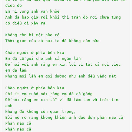
điều đó
Em hi vọng anh vẫn khỏe
Anh đã bao giờ rồi khỏi thị trấn đó nơi chưa từng
có điều gì xảy ra
Không còn bí mật nào cả
Thời gian của cả hai ta đã không còn nữa
Chào người ở phía bên kia
Em đã cố gọi cho anh cả ngàn lần
Để nói với anh rằng em xin lỗi vì tất cả mọi việc
em đã lằm
Nhưng mỗi lần em gọi dường như anh đều vắng mặt
Chào người ở phía bên kia
Chí ít em muốn nói rằng em đã cố gắng
Để nói rằng em xin lỗi vì đã làm tan vỡ trái tim
anh
Nhưng đó không còn quan trọng,
Bởi nó rõ ràng không khiến anh đau đớn phần nào cả
Phần nào cả
Phần nào cả