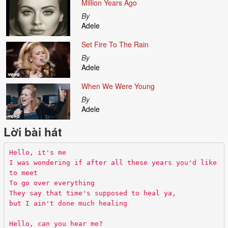
Million Years Ago
By
Adele
Set Fire To The Rain
By
Adele
When We Were Young
By
Adele
Lời bài hát
Hello, it's me
I was wondering if after all these years you'd like
to meet
To go over everything
They say that time's supposed to heal ya,
but I ain't done much healing
Hello, can you hear me?