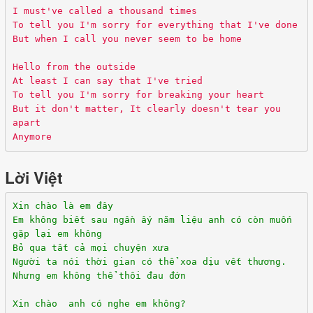
I must've called a thousand times
To tell you I'm sorry for everything that I've done
But when I call you never seem to be home
Hello from the outside
At least I can say that I've tried
To tell you I'm sorry for breaking your heart
But it don't matter, It clearly doesn't tear you
apart
Anymore
Lời Việt
Xin chào là em đây
Em không biết sau ngần ấy năm liệu anh có còn muốn
gặp lại em không
Bỏ qua tất cả mọi chuyện xưa
Người ta nói thời gian có thể xoa dịu vết thương.
Nhưng em không thể thôi đau đớn
Xin chào anh có nghe em không?