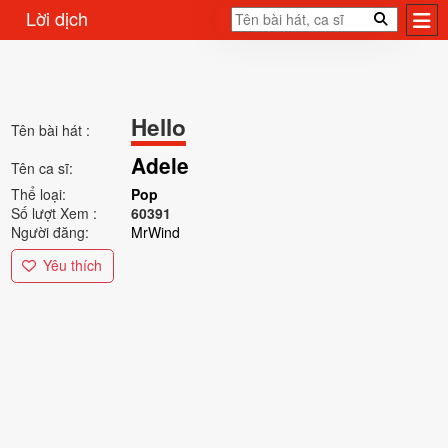
Lời dịch
Hello
Tên bài hát :
Adele
Tên ca sĩ:
Thể loại:
Pop
Số lượt Xem :
60391
Người đăng:
MrWind
Yêu thích