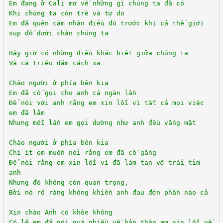
Em đang ở Cali mơ về những gì chúng ta đã có
Khi chúng ta còn trẻ và tự do
Em đã quên cảm nhận điều đó trước khi cả thế giới
sụp đổ dưới chân chúng ta
Bây giờ có những điều khác biệt giữa chúng ta
Và cả triệu dặm cách xa
Chào người ở phía bên kia
Em đã cố gọi cho anh cả ngàn lần
Để nói với anh rằng em xin lỗi vì tất cả mọi việc
em đã lằm
Nhưng mỗi lần em gọi dường như anh đều vắng mặt
Chào người ở phía bên kia
Chí ít em muốn nói rằng em đã cố gắng
Để nói rằng em xin lỗi vì đã làm tan vỡ trái tim
anh
Nhưng đó không còn quan trọng,
Bởi nó rõ ràng không khiến anh đau đớn phần nào cả
Xin chào Anh có khỏe không
Có lẽ em đã nói quá nhiều về bản thân,em xin lỗi về