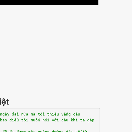
iệt
 ngày dài nữa mà tôi thiếu vắng cậu
bao điều tôi muốn nói với cậu khi ta gặp
 đã đi được một quãng đường dài kể từ