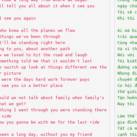
ll tell you all about it when I see you
ngày chu
Tôi sẽ c
I see you again
Khi tôi 
who knew all the planes we flew
Ai mà bi
things we've been through
trải qua
I'll be standing right here
Cùng nha
ng to you, about another path
Và vì t
w we loved to hit the road and laugh
Nói với
omething told me that it wouldn't last
Tôi biết
o switch up look at things different see the
đường va
r picture
Nhưng điê
 were the days hard work forever pays
chuyến đ
 see you in a better place
Cơ hội đ
thế giớ
ould we not talk about family when family's
Tận hưở
hat we got?
Nay tôi t
thing I went through you were standing there
 side
Làm thế
ow you gonna be with me for the last ride
gia đình
Tất cả 
been a long day, without you my friend
cạnh tôi