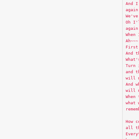
And I
again
We've
Oh I'
again
When 
Ah~~~
First
And t
What'
Turn 
and t
will 
And w
will 
When 
what 
remem
How c
all t
Every