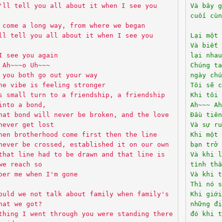
'll tell you all about it when I see you
Và bây g
cuối cù
 come a long way, from where we began
ll tell you all about it when I see you
Lại một
Và biết 
I see you again
lại nhau
 Ah~~~o Uh~~~
Chúng ta
 you both go out your way
ngày chu
he vibe is feeling stronger
Tôi sẽ c
s small turn to a friendship, a friendship
Khi tôi 
into a bond,
Ah~~~ Ah
hat bond will never be broken, and the love
Đầu tiên
never get lost
Và sự r
hen brotherhood come first then the line
Khi một 
never be crossed, established it on our own
bạn trở
that line had to be drawn and that line is
Và khi l
we reach so
tình th
ber me when I'm gone
Và khi 
Thì nó 
ould we not talk about family when family's
Khi giới
hat we got?
những đi
thing I went through you were standing there
đó khi 