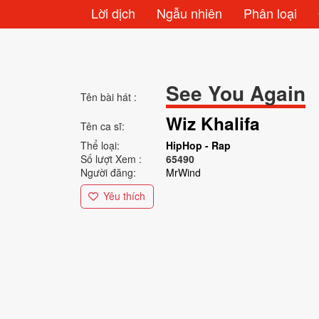
Lời dịch
Ngẫu nhiên
Phân loại
See You Again
Tên bài hát :
Wiz Khalifa
Tên ca sĩ:
Thể loại:
HipHop - Rap
Số lượt Xem :
65490
Người đăng:
MrWind
Yêu thích