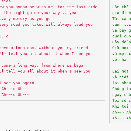
 side
ow you gonna be with me, for the last ride
Làm thế
t the light guide your way... yea
gia đình
every memory as you go
Tất cả 
very road you take, will always lead you
cạnh tôi
Và bây g
u..o
cuối cù
Hãy để 
been a long day, without you my friend
Giữ mọi
'll tell you all about it when I see you
và mọi 
về nhà
 come a long way, from where we began
ll tell you all about it when I see you
Lại một
Và biết 
I see you again....
lại nhau
 Ah~~~o Uh~~~
Chúng ta
 Ah~~~o Uh~~~
ngày chu
Tôi sẽ c
Khi tôi 
Ah~~~ Ah
Ah~~~ Ah