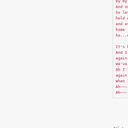
by my
And n
So le
hold 
and e
home
ho...
It's 
And I
again
We've
Oh I'
again
When 
Ah~~~
Ah~~~