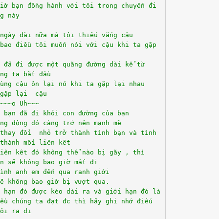
iờ bạn đồng hành với tôi trong chuyến đi
ng này
 ngày dài nữa mà tôi thiếu vắng cậu
bao điều tôi muốn nói với cậu khi ta gặp
 đã đi được một quãng đường dài kể từ
́ng ta bắt đầu
ùng cậu ôn lại nó khi ta gặp lại nhau
gặp lại cậu
~~~o Uh~~~
 bạn đã đi khỏi con đường của bạn
ung động đó càng trở nên mạnh mẽ
thay đổi nhỏ trở thành tình bạn và tình
 thành mối liên kết
iên kêt đó không thể nào bị gãy , thì
ân sẽ không bao giờ mất đi
tình anh em đến qua ranh giới
sẽ không bao giờ bị vượt qua.
 hạn đó được kéo dài ra và giới hạn đó là
ều chúng ta đạt đc thì hãy ghi nhớ điếu
tôi ra đi