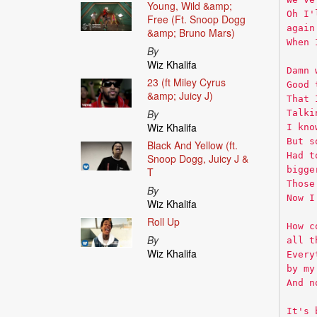
Young, Wild &amp;
Oh I'
Free (Ft. Snoop Dogg
again
&amp; Bruno Mars)
When 
By
Wiz Khalifa
Damn 
23 (ft Miley Cyrus
Good 
&amp; Juicy J)
That 
By
Talki
Wiz Khalifa
I kno
But s
Black And Yellow (ft.
Had t
Snoop Dogg, Juicy J &
bigge
T
Those
By
Now I
Wiz Khalifa
Roll Up
How c
By
all t
Wiz Khalifa
Every
by my
And n
It's 