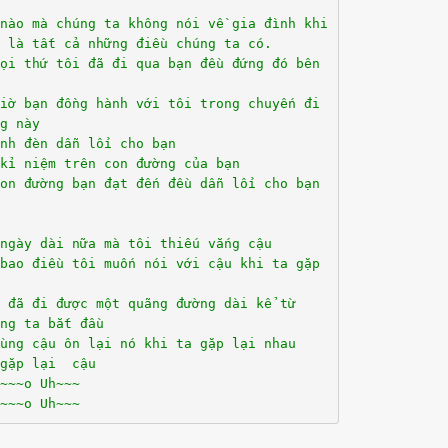
 nào mà chúng ta không nói về gia đình khi
 là tất cả những điều chúng ta có.
mọi thứ tôi đã đi qua bạn đều đứng đó bên
iờ bạn đồng hành với tôi trong chuyến đi
ng này
ánh đèn dẫn lối cho bạn
 kỉ niệm trên con đường của bạn
con đường bạn đạt đến đều dẫn lối cho bạn
 ngày dài nữa mà tôi thiếu vắng cậu
bao điều tôi muốn nói với cậu khi ta gặp
 đã đi được một quãng đường dài kể từ
́ng ta bắt đầu
ùng cậu ôn lại nó khi ta gặp lại nhau
gặp lại cậu
~~~o Uh~~~
~~~o Uh~~~