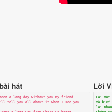
bài hát
Lời V
been a long day without you my friend
Lại một
'll tell you all about it when I see you
Và biết 
lại nhau
 come a long way from where we began
Chúng ta