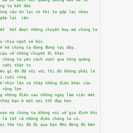
́ng ta bắt đầu
ùng cậu ôn lại nó khi ta gặp lại nhau
gặp lại cậu
ết hết được những chuyến bay mà chúng ta
u chía ngọt sẻ bùi
hế mà chúng ta đang đứng tại đây.
 cậu về những chuyến đi khác
 chúng ta yêu cách vượt qua từng quãng
̀ cười thật to
̀u gì đó đã nói với tôi đó không phải là
i cuối cùng
ể nhìn lên và thấy những điều khác của
i rộng lớn
ng những điều sau những ngày làm việc mệt
hấy bạn ở một nơi tốt đẹp hơn
 nào mà chúng ta không nói về gia đình khi
 là tất cả những điều chúng ta có.
mọi thứ tôi đã đi qua bạn đều đứng đó bên