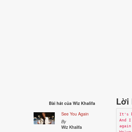
Lời 
Bài hát của
Wiz Khalifa
See You Again
It's 
And I
By
again
Wiz Khalifa
We've