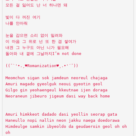
모든 걸 잃어도 난 너 하나면 돼
빛이 다 꺼진 여기
나를 안아줘
눈을 감으면 소리 없이 밀려와
이 마음 그 위로 넌 또 한 겹 쌓여가
내겐 그 누구도 아닌 니가 필요해
돌아와 내 곁에 그날까지I’m not done
((¯`'•.¸♥Romanization♥¸.•'´¯))
Meomchun sigan sok jamdeun neoreul chajaga
Amuri magado gyeolguk neoui gyeotin geol
Gilgo gin yeohaengeul kkeutnae ijen doraga
Neoraneun jibeuro jigeum dasi way back home
Amuri himkkeot dadado dasi yeollin seorap gata
Haneullo nopi nallin neon jakku naega doedorawa
Himdeulge samkin ibyeoldo da geudaeroin geol oh oh
oh