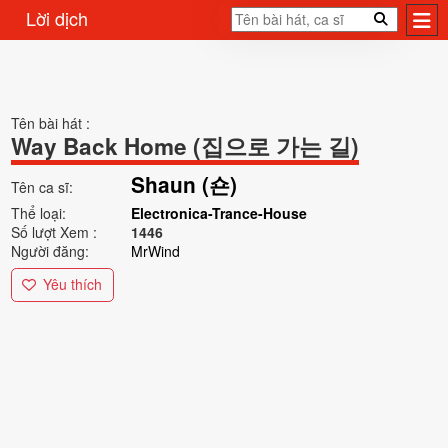
Lời dịch
Tên bài hát :
Way Back Home (집으로 가는 길)
Shaun (숀)
Tên ca sĩ:
Thể loại:
Electronica-Trance-House
Số lượt Xem :
1446
Người đăng:
MrWind
Yêu thích