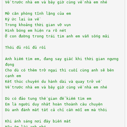
Về trước nhà em và bây giờ cùng về nhà em nhé
Mở căn phòng tĩnh lặng của em
Ký ức lại ùa về
Trong khoảng thời gian vỡ vụn
Hình bóng em hiện ra rõ nét
Ở con đường trong trái tim anh em vẫn sống mãi
Thôi đủ rồi đủ rồi
Anh kiếm tìm em, đang say giấc khi thời gian ngưng
đọng
Cho dù có thêm trở ngại thì cuối cùng anh sẽ bên
cạnh em
Kết thúc chuyến du hành dài và quay trở về
Về trước nhà em và bây giờ cùng về nhà em nhé
Dù có đảo tung thế gian để kiếm tìm em
Em là người duy nhất hoàn thoành câu chuyện
Dù anh đánh mất tất cả chỉ cần mỗi em mà thôi
Khi ánh sáng nơi đây biến mất
Hãy ôm lấy anh nhé