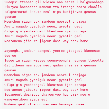
Sueopsi tteonan gil wieseo nan neoreul balgyeonhago
Biuryeo haessdeon mameun tto ireohge neoro chaolla
Balgeoreumui kkeute neul niga budijihyeo geuman
geuman
Meomchun sigan sok jamdeun neoreul chajaga
Amuri magado gyeolguk neoui gyeotin geol
Gilgo gin yeohaengeul kkeutnae ijen doraga
Amuri magado gyeolguk neoui gyeotin geol
Neoraneun jibeuro jigeum dasi way back home
Joyonghi jamdeun bangeul yeoreo gieogeul kkneonae
deureo
Buseojin sigan wieseo seonmyeonghi neoneun tteoolla
Gil ilheun mam soge neol gadun chae sara geuman
geuman
Meomchun sigan sok jamdeun neoreul chajaga
Amuri magado gyeolguk neoui gyeotin geol
Gilgo gin yeohaengeul kkeutnae ijen doraga
Neoraneun jibeuro jigeum dasi way back home
Sesangeul dwijibeo chajeuryeo hae ojik neoro
wangyeoldoen iyagireul
Modeun geol ilheodo nan neo hanamyeo dwae