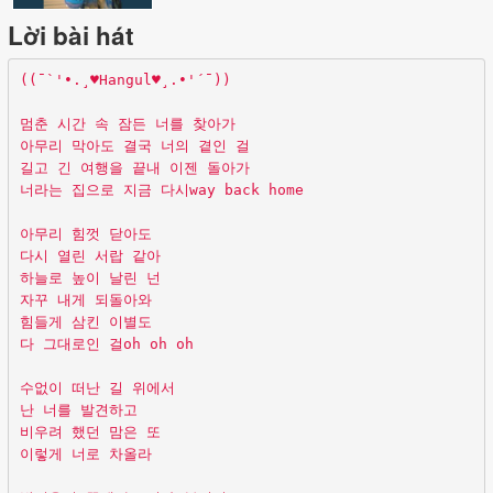
Lời bài hát
((¯`'•.¸♥Hangul♥¸.•'´¯))
멈춘 시간 속 잠든 너를 찾아가
아무리 막아도 결국 너의 곁인 걸
길고 긴 여행을 끝내 이젠 돌아가
너라는 집으로 지금 다시way back home
아무리 힘껏 닫아도
다시 열린 서랍 같아
하늘로 높이 날린 넌
자꾸 내게 되돌아와
힘들게 삼킨 이별도
다 그대로인 걸oh oh oh
수없이 떠난 길 위에서
난 너를 발견하고
비우려 했던 맘은 또
이렇게 너로 차올라