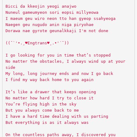
Bicci da kkeojin yeogi anajwo
Nuneul gameumyeon sori eopsi millyeowa
I maeum geu wiro neon tto han gyeop ssahyeoga
Naegen geu nugudo anin niga piryohae
Dorawa nae gyrote geunalkkaji I'm not done
((¯`'•.¸♥Engtrans♥¸.•'´¯))
I go looking for you in time that’s stopped
No matter the obstacles, I always wind up at your
side
My long, long journey ends and now I go back
I find my way back home to you again
It’s like a drawer that keeps opening
No matter how hard I try to close it
You’re flying high in the sky
But you always come back to me
I have a hard time dealing with us parting
But everything is as it always was
On the countless paths away, I discovered you