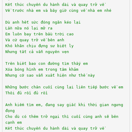
Kết thúc chuyến du hành dài và quay trở về
Về trước nhà em và bây giờ cùng về nhà em nhé
Dù anh hết sức đóng ngăn kéo lại
Lần nữa nó lại mở ra
Em luôn bay trên bầu trời cao
Và cứ quay trở về bên anh
Khó khăn chịu đựng sư biệt ly
Nhưng tất cả vẫn nguyên vẹn
Trên biết bao con đường tìm thấy em
Xóa bóng hình em trong tâm khảm
Nhưng cớ sao vẫn xuất hiện như thế này
Những bước chân cuối cùng lại liên tiếp bước về em
Thôi đủ rồi đủ rồi
Anh kiếm tìm em, đang say giấc khi thời gian ngưng
đọng
Cho dù có thêm trở ngại thì cuối cùng anh sẽ bên
cạnh em
Kết thúc chuyến du hành dài và quay trở về