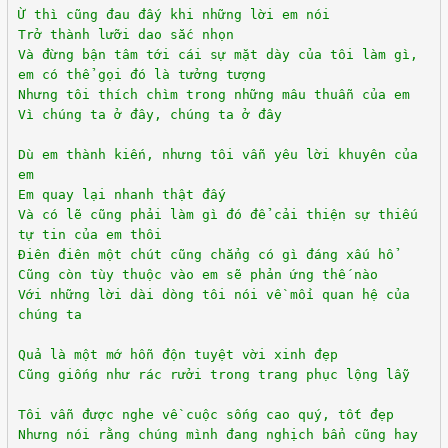
Ừ thì cũng đau đấy khi những lời em nói
Trở thành lưỡi dao sắc nhọn
Và đừng bận tâm tới cái sự mặt dày của tôi làm gì,
em có thể gọi đó là tưởng tượng
Nhưng tôi thích chìm trong những mâu thuẫn của em
Vì chúng ta ở đây, chúng ta ở đây
Dù em thành kiến, nhưng tôi vẫn yêu lời khuyên của
em
Em quay lại nhanh thật đấy
Và có lẽ cũng phải làm gì đó để cải thiện sự thiếu
tự tin của em thôi
Điên điên một chút cũng chẳng có gì đáng xấu hổ
Cũng còn tùy thuộc vào em sẽ phản ứng thế nào
Với những lời dài dòng tôi nói về mối quan hệ của
chúng ta
Quả là một mớ hỗn độn tuyệt vời xinh đẹp
Cũng giống như rác rưởi trong trang phục lộng lẫy
Tôi vẫn được nghe về cuộc sống cao quý, tốt đẹp
Nhưng nói rằng chúng mình đang nghịch bẩn cũng hay