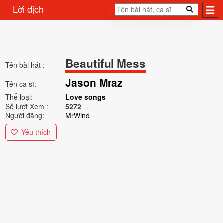
Lời dịch
Beautiful Mess
Tên bài hát :
Jason Mraz
Tên ca sĩ:
Thể loại:
Love songs
Số lượt Xem :
5272
Người đăng:
MrWind
Yêu thích