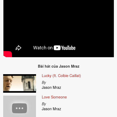
Bài hát của
Jason Mraz
Lucky (ft. Colbie Caillat)
By
Jason Mraz
Love Someone
By
Jason Mraz