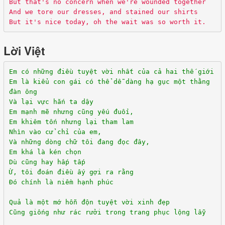
But that's no concern when we're wounded together
And we tore our dresses, and stained our shirts
But it's nice today, oh the wait was so worth it.
Lời Việt
Em có những điều tuyệt vời nhất của cả hai thế giới
Em là kiểu con gái có thể dễ dàng hạ gục một thằng
đàn ông
Và lại vực hắn ta dậy
Em mạnh mẽ nhưng cũng yếu đuối,
Em khiêm tốn nhưng lại tham lam
Nhìn vào cử chỉ của em,
Và những dòng chữ tôi đang đọc đây,
Em khá là kén chọn
Dù cũng hay hấp tấp
Ừ, tôi đoán điều ấy gợi ra rằng
Đó chính là niềm hạnh phúc
Quả là một mớ hỗn độn tuyệt vời xinh đẹp
Cũng giống như rác rưởi trong trang phục lộng lẫy