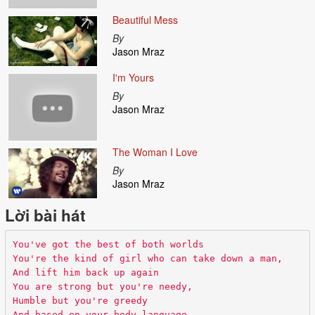
Beautiful Mess
By
Jason Mraz
I'm Yours
By
Jason Mraz
The Woman I Love
By
Jason Mraz
Lời bài hát
You've got the best of both worlds
You're the kind of girl who can take down a man,
And lift him back up again
You are strong but you're needy,
Humble but you're greedy
And based on your body language,