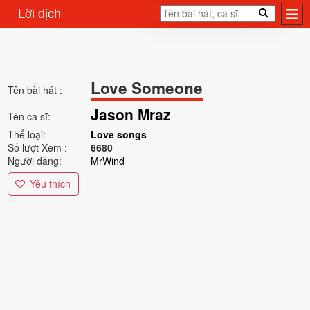
Lời dịch
Love Someone
Tên bài hát :
Jason Mraz
Tên ca sĩ:
Thể loại:
Love songs
Số lượt Xem :
6680
Người đăng:
MrWind
Yêu thích