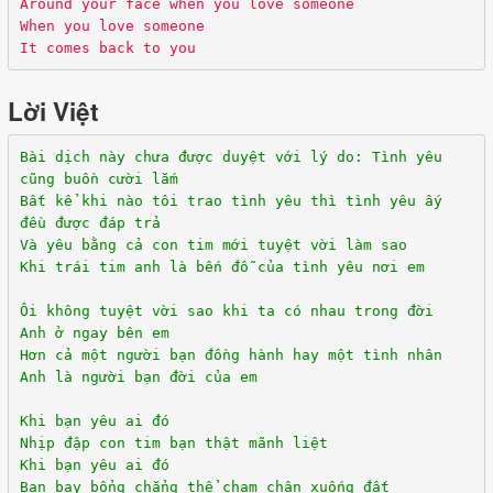
Around your face when you love someone
When you love someone
It comes back to you
Lời Việt
Bài dịch này chưa được duyệt với lý do:
Tình yêu
cũng buồn cười lắm
Bất kể khi nào tôi trao tình yêu thì tình yêu ấy
đều được đáp trả
Và yêu bằng cả con tim mới tuyệt vời làm sao
Khi trái tim anh là bến đỗ của tình yêu nơi em
Ôi không tuyệt vời sao khi ta có nhau trong đời
Anh ở ngay bên em
Hơn cả một người bạn đồng hành hay một tình nhân
Anh là người bạn đời của em
Khi bạn yêu ai đó
Nhịp đập con tim bạn thật mãnh liệt
Khi bạn yêu ai đó
Bạn bay bổng chẳng thể chạm chân xuống đất