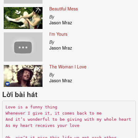
Beautiful Mess
By
Jason Mraz
I'm Yours
By
Jason Mraz
The Woman I Love
By
Jason Mraz
Lời bài hát
Love is a funny thing
Whenever I give it, it comes back to me
And it’s wonderful to be giving with my whole heart
As my heart receives your love
Oh, ain’t it nice this life we got each other