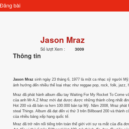
Đăng bài
Jason Mraz
Số lượt Xem :
3009
Thông tin
Jason Mraz
sinh ngày 23 tháng 6, 1977 là một ca nhạc sỹ người Mỹ, 
ảnh hưởng đến nhiều thể loại nhạc như reggae pop, rock, folk, jazz, 
Mraz đã phát hành album đầu tay Waiting For My Rocket To Come và
của anh Mr A.Z Mraz mới đạt được được những thành công nhất định v
Hot 200 và đã bán ra hơn 100.000 bản tại Mỹ. Năm 2008, Mraz phá
steal Things. Album đã đạt đến vị thứ 3 trên Billboard 200 và thành c
của nhiều bảng xếp hạng quốc tế.
Mraz đã trở nên nổi tiếng trên toàn thế giới với sự ra mắt của đĩa đơ