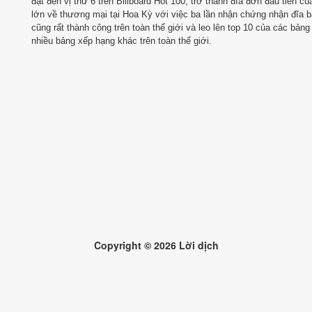
đạt đến vị thứ 6 trên Billboard Hot 100, trở thành đĩa đơn đầu tiên c
lớn về thương mại tại Hoa Kỳ với việc ba lần nhận chứng nhận đĩa b
cũng rất thành công trên toàn thế giới và leo lên top 10 của các bả
nhiều bảng xếp hạng khác trên toàn thế giới.
Copyright ©
2026
Lời dịch