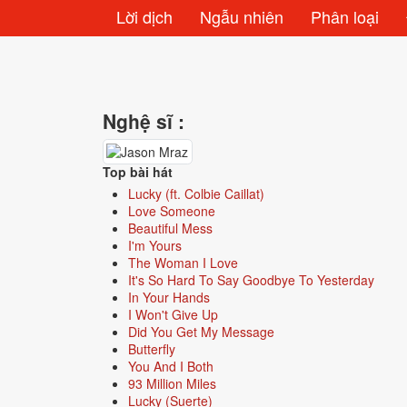
Lời dịch
Ngẫu nhiên
Phân loại
Nghệ sĩ :
Top bài hát
Lucky (ft. Colbie Caillat)
Love Someone
Beautiful Mess
I'm Yours
The Woman I Love
It's So Hard To Say Goodbye To Yesterday
In Your Hands
I Won't Give Up
Did You Get My Message
Butterfly
You And I Both
93 Million Miles
Lucky (Suerte)