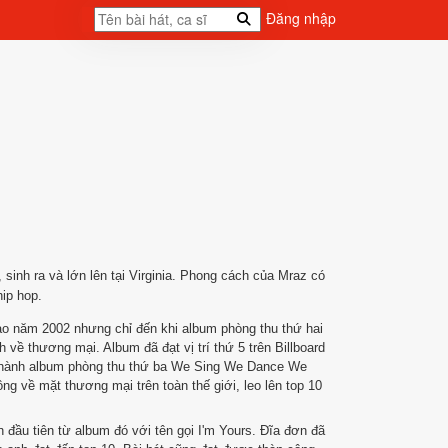
Đăng nhập
sinh ra và lớn lên tại Virginia. Phong cách của Mraz có
hip hop.
o năm 2002 nhưng chỉ đến khi album phòng thu thứ hai
ề thương mại. Album đã đạt vị trí thứ 5 trên Billboard
t hành album phòng thu thứ ba We Sing We Dance We
ông về mặt thương mại trên toàn thế giới, leo lên top 10
n đầu tiên từ album đó
với tên gọi I'm Yours. Đĩa đơn đã