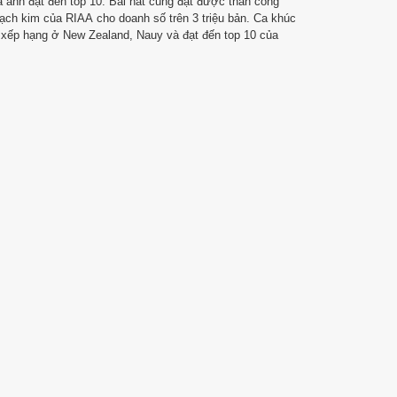
ủa anh đạt đến top 10. Bài hát cũng đạt được thàn công
ạch kim của RIAA cho doanh số trên 3 triệu bản. Ca khúc
ng xếp hạng ở New Zealand, Nauy và đạt đến top 10 của