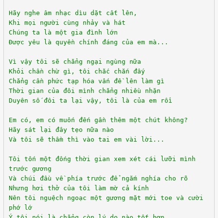
Hãy nghe âm nhạc dìu dặt cất lên,
Khi mọi người cùng nhảy và hát
Chúng ta là một gia đình lớn
Được yêu là quyền chính đáng của em mà...
Vì vậy tôi sẽ chẳng ngại ngùng nữa
Khỏi chần chừ gì, tôi chắc chắn đấy
Chẳng cần phức tạp hóa vấn đề lên làm gì
Thời gian của đôi mình chẳng nhiều nhặn
Duyên số đôi ta lại vậy, tôi là của em rồi
Em có, em có muốn đến gần thêm một chút không?
Hãy sát lại đây tẹo nữa nào
Và tôi sẽ thầm thì vào tai em vài lời...
Tôi tốn một đống thời gian xem xét cái lưỡi mình
trước gương
Và chúi đầu về phía trước để ngắm nghía cho rõ
Nhưng hơi thở của tôi làm mờ cả kính
Nên tôi nguệch ngoạc một gương mặt mới toe và cười
phớ lớ
Ý tôi nói là chẳng còn lý do nào tốt hơn