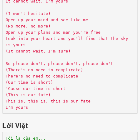
It cannot wait, I'm yours
(I won't hesitate)
Open up your mind and see like me
(No more, no more)
Open up your plans and man you're free
Look into your heart and you'll find that the sky
is yours
(It cannot wait, I'm sure)
So please don't, please don't, please don't
(There's no need to complicate)
There's no need to complicate
(Our time is short)
'Cause our time is short
(This is our fate)
This is, this is, this is our fate
I'm yours
Lời Việt
Tôi là của em...