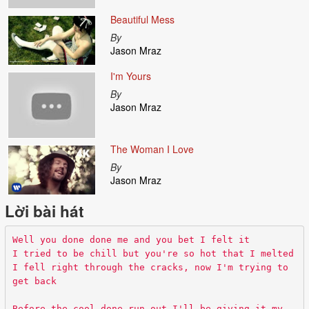
Beautiful Mess
By
Jason Mraz
I'm Yours
By
Jason Mraz
The Woman I Love
By
Jason Mraz
Lời bài hát
Well you done done me and you bet I felt it
I tried to be chill but you're so hot that I melted
I fell right through the cracks, now I'm trying to
get back
Before the cool done run out I'll be giving it my