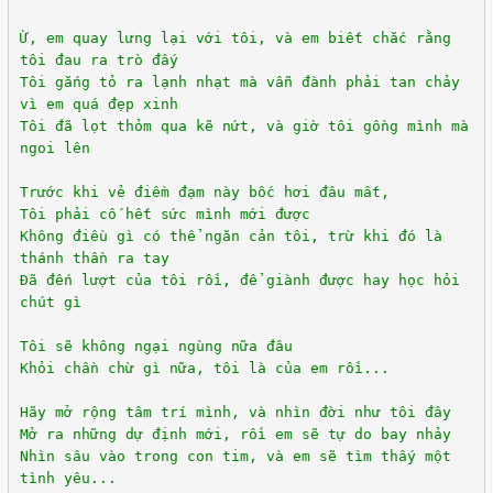
Ừ, em quay lưng lại với tôi, và em biết chắc rằng
tôi đau ra trò đấy
Tôi gắng tỏ ra lạnh nhạt mà vẫn đành phải tan chảy
vì em quá đẹp xinh
Tôi đã lọt thỏm qua kẽ nứt, và giờ tôi gồng mình mà
ngoi lên
Trước khi vẻ điềm đạm này bốc hơi đâu mất,
Tôi phải cố hết sức mình mới được
Không điều gì có thể ngăn cản tôi, trừ khi đó là
thánh thần ra tay
Đã đến lượt của tôi rồi, để giành được hay học hỏi
chút gì
Tôi sẽ không ngại ngùng nữa đâu
Khỏi chần chừ gì nữa, tôi là của em rồi...
Hãy mở rộng tâm trí mình, và nhìn đời như tôi đây
Mở ra những dự định mới, rồi em sẽ tự do bay nhảy
Nhìn sâu vào trong con tim, và em sẽ tìm thấy một
tình yêu...