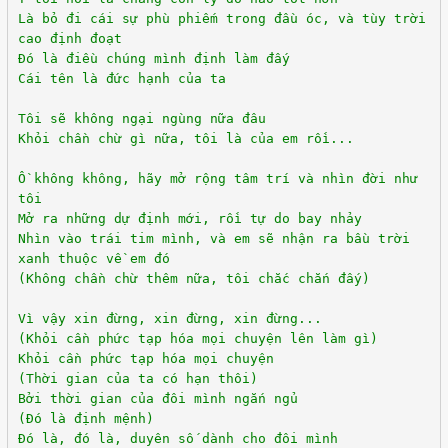
Là bỏ đi cái sự phù phiếm trong đầu óc, và tùy trời
cao định đoạt
Đó là điều chúng mình định làm đấy
Cái tên là đức hạnh của ta
Tôi sẽ không ngại ngùng nữa đâu
Khỏi chần chừ gì nữa, tôi là của em rồi...
Ồ không không, hãy mở rộng tâm trí và nhìn đời như
tôi
Mở ra những dự định mới, rồi tự do bay nhảy
Nhìn vào trái tim mình, và em sẽ nhận ra bầu trời
xanh thuộc về em đó
(Không chần chừ thêm nữa, tôi chắc chắn đấy)
Vì vậy xin đừng, xin đừng, xin đừng...
(Khỏi cần phức tạp hóa mọi chuyện lên làm gì)
Khỏi cần phức tạp hóa mọi chuyện
(Thời gian của ta có hạn thôi)
Bởi thời gian của đôi mình ngắn ngủ
(Đó là định mệnh)
Đó là, đó là, duyên số dành cho đôi mình