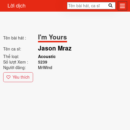
Lời dịch
I'm Yours
Tên bài hát :
Jason Mraz
Tên ca sĩ:
Thể loại:
Acoustic
Số lượt Xem :
5239
Người đăng:
MrWind
Yêu thích