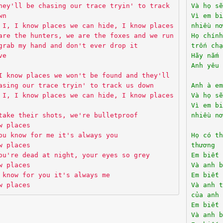
hey'll be chasing our trace tryin' to track
Và họ sẽ
wn
Vì em bi
 I, I know places we can hide, I know places
nhiều nơ
are the hunters, we are the foxes and we run
Họ chín
grab my hand and don't ever drop it
trốn chạ
ve
Hãy nắm 
Anh yêu 
I know places we won't be found and they'll
asing our trace tryin' to track us down
Anh à em
 I, I know places we can hide, I know places
Và họ sẽ
Vì em bi
take their shots, we're bulletproof
nhiều nơ
w places
ou know for me it's always you
Họ có th
w places
thương
ou're dead at night, your eyes so grey
Em biết 
w places
Và anh b
 know for you it's always me
Em biết 
w places
Và anh t
của anh
Em biết 
Và anh b