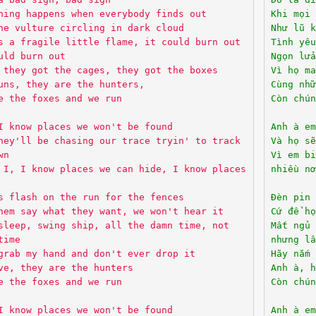
hing happens when everybody finds out
Khi mọi 
he vulture circling in dark cloud
Như lũ k
s a fragile little flame, it could burn out
Tình yêu
uld burn out
Ngọn lưả
 they got the cages, they got the boxes
Vì họ ma
uns, they are the hunters,
Cùng nhữ
e the foxes and we run
Còn chún
I know places we won't be found
Anh à em
hey'll be chasing our trace tryin' to track
Và họ sẽ
wn
Vì em bi
 I, I know places we can hide, I know places
nhiều nơ
s flash on the run for the fences
Đèn pin 
hem say what they want, we won't hear it
Cứ để họ
sleep, swing ship, all the damn time, not
Mất ngủ 
time
nhưng lầ
grab my hand and don't ever drop it
Hãy nắm 
ve, they are the hunters
Anh à, h
e the foxes and we run
Còn chún
I know places we won't be found
Anh à em