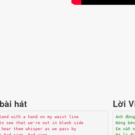
bài hát
Lời V
tand with a hand on my waist line
Anh đứng
to see that we're out in blank side
Đứng bên
 hear them whisper as we pass by
Em vẫn n
a bad sign, bad sign
Đó là đi