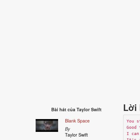
Lời 
Bài hát của
Taylor Swift
Blank Space
You s
Good 
By
I can
Taylor Swift
It's 