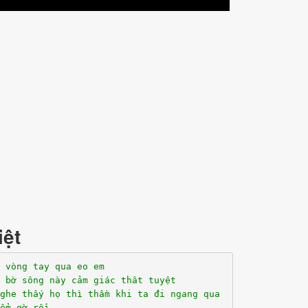
iệt
 vòng tay qua eo em
 bờ sông này cảm giác thât tuyệt
ghe thấy họ thì thầm khi ta đi ngang qua
ểm gờ rồi