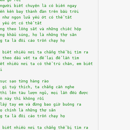
người biết chuyện là có biến ngay
ền kền bay thành đàn trên bầu trời
 như ngọn lửa yếu ớt có thể tắt
 yếu ớt có thể tắt
ng theo lồng sắt và những chiếc hộp
ng khẩu súng, họ là những thợ săn
g ta là đôi cáo trốn chạy họ
 biết nhiều nơi ta chẳng thể bị tìm ra
 theo dấu vết ta để lại để lần tìm
ết nhiều nơi ta có thể trú chân, em biết
i
sục sạo từng hàng rào
 gì tuỳ thích, ta chẳng cần nghe
thì lên tàu lượn ngủ, mọi lần đều được
n này thì không rồi
lấy tay em và đừng bao giờ buông ra
ọ chính là những thợ săn
g ta là đôi cáo trốn chạy họ
 biết nhiều nơi ta chẳng thể bị tìm ra