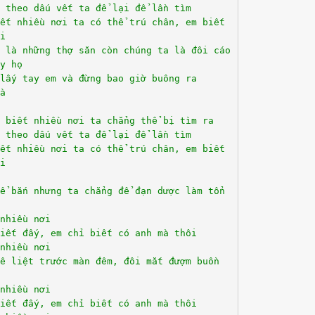
 theo dấu vết ta để lại để lần tìm
ết nhiều nơi ta có thể trú chân, em biết
i
h là những thợ săn còn chúng ta là đôi cáo
y họ
lấy tay em và đừng bao giờ buông ra
à
 biết nhiều nơi ta chẳng thể bị tìm ra
 theo dấu vết ta để lại để lần tìm
ết nhiều nơi ta có thể trú chân, em biết
i
ể bắn nhưng ta chẳng để đạn dược làm tổn
nhiều nơi
iết đấy, em chỉ biết có anh mà thôi
nhiều nơi
ê liệt trước màn đêm, đôi mắt đượm buồn
nhiều nơi
iết đấy, em chỉ biết có anh mà thôi