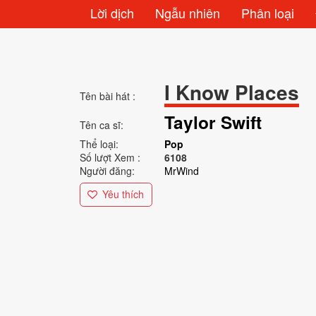
Lời dịch
Ngẫu nhiên
Phân loại
I Know Places
Tên bài hát :
Taylor Swift
Tên ca sĩ:
Thể loại:
Pop
Số lượt Xem :
6108
Người đăng:
MrWind
Yêu thích