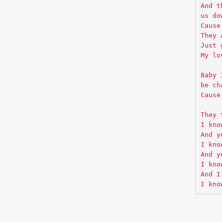
And t
us do
Cause
They 
Just 
My lo
Baby 
be ch
Cause
They 
I kno
And y
I kno
And y
I kno
And I
I kno