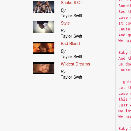
Shake It Off
Somet
By
See t
Taylor Swift
Love'
Style
It co
Cause
By
And g
Taylor Swift
We ar
Bad Blood
By
Baby 
Taylor Swift
And t
Wildest Dreams
us do
Cause
By
Taylor Swift
Light
Let t
Lose 
this 
Just 
My lo
We ar
Baby 