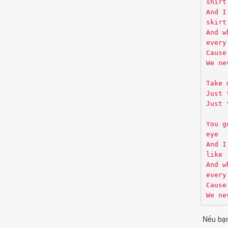
shirt
And I
skirt
And w
every
Cause
We ne
Take 
Just 
Just 
You g
eye
And I
like
And w
every
Cause
We ne
Nếu bạn