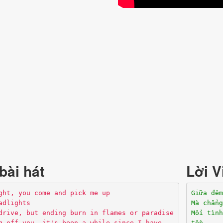
bài hát
Lời V
ght, you come and pick me up
Giữa đêm
adlights
Mà chẳng
drive, but ending burn in flames or paradise
Mối tình
g off you, it's been a while since I have
tồn