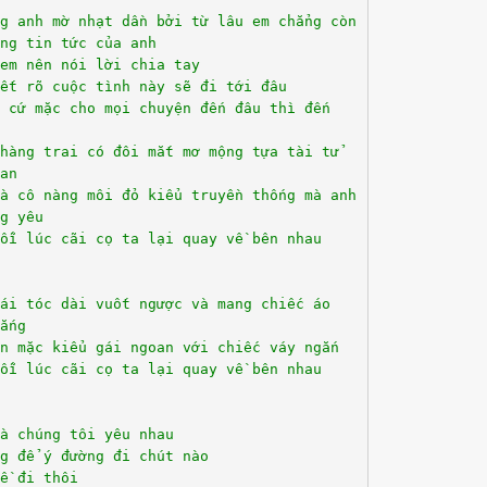
ng anh mờ nhạt dần bởi từ lâu em chẳng còn
ng tin tức của anh
em nên nói lời chia tay
ết rõ cuộc tình này sẽ đi tới đâu
 cứ mặc cho mọi chuyện đến đâu thì đến
hàng trai có đôi mắt mơ mộng tựa tài tử
an
là cô nàng môi đỏ kiểu truyền thống mà anh
g yêu
ỗi lúc cãi cọ ta lại quay về bên nhau
ái tóc dài vuốt ngược và mang chiếc áo
ắng
n mặc kiểu gái ngoan với chiếc váy ngắn
ỗi lúc cãi cọ ta lại quay về bên nhau
à chúng tôi yêu nhau
g để ý đường đi chút nào
ề đi thôi