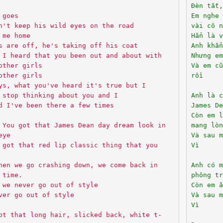
Đèn tắt,
 goes
Em nghe 
n't keep his wild eyes on the road
vài cô n
 me home
Hẳn là v
s are off, he's taking off his coat
Anh khẳn
 I heard that you been out and about with
Nhưng em
other girls
Và em c
other girls
rồi
ys, what you've heard it's true but I
 stop thinking about you and I
Anh là c
d I've been there a few times
James De
Còn em 
 You got that James Dean day dream look in
mang lòn
eye
Và sau m
 got that red lip classic thing that you
Vì
hen we go crashing down, we come back in
Anh có m
 time.
phông tr
 we never go out of style
Còn em ă
ver go out of style
Và sau m
Vì
ot that long hair, slicked back, white t-