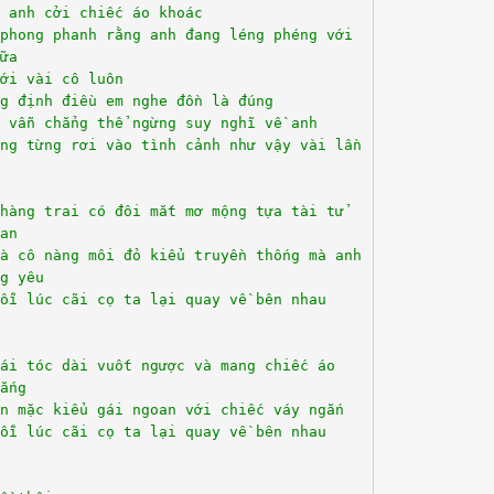
 anh cởi chiếc áo khoác
phong phanh rằng anh đang léng phéng với
ữa
ới vài cô luôn
g định điều em nghe đồn là đúng
 vẫn chẳng thể ngừng suy nghĩ về anh
ũng từng rơi vào tình cảnh như vậy vài lần
hàng trai có đôi mắt mơ mộng tựa tài tử
an
là cô nàng môi đỏ kiểu truyền thống mà anh
g yêu
ỗi lúc cãi cọ ta lại quay về bên nhau
ái tóc dài vuốt ngược và mang chiếc áo
ắng
n mặc kiểu gái ngoan với chiếc váy ngắn
ỗi lúc cãi cọ ta lại quay về bên nhau