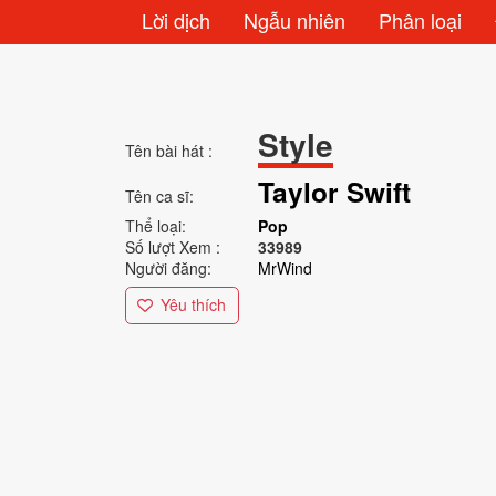
Lời dịch
Ngẫu nhiên
Phân loại
Style
Tên bài hát :
Taylor Swift
Tên ca sĩ:
Thể loại:
Pop
Số lượt Xem :
33989
Người đăng:
MrWind
Yêu thích