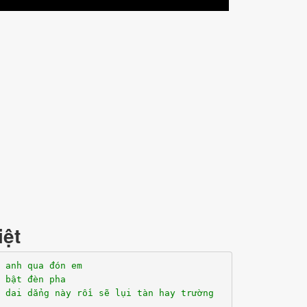
iệt
 anh qua đón em
 bật đèn pha
 dai dẳng này rồi sẽ lụi tàn hay trường