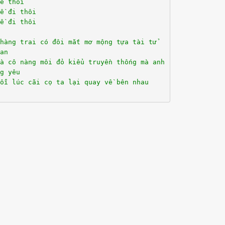
ề thôi
ề đi thôi
ề đi thôi
hàng trai có đôi mắt mơ mộng tựa tài tử
an
là cô nàng môi đỏ kiểu truyền thống mà anh
g yêu
ỗi lúc cãi cọ ta lại quay về bên nhau