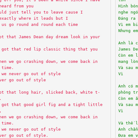
heard from you
Hình bó
uld just tell you to leave cause I
nghe ngó
exactly where it leads but I
Đáng ra 
 us go round and round each time
Vì em bi
Nhưng em
ot that James Dean day dream look in your
Anh là c
 got that red lip classic thing that you
James De
Còn em 
hen we go crashing down, we come back in
mang lòn
 time.
Và sau m
 we never go out of style
Vì
ver go out of style
Anh có m
ot that long hair, slicked back, white t-
phông tr
.
Còn em ă
 got that good girl fig and a tight little
Và sau m
,
Vì
hen we go crashing down, we come back in
 time.
Và thế l
 we never go out of style
Anh chẳn
ver go out of style.
Đưa em v