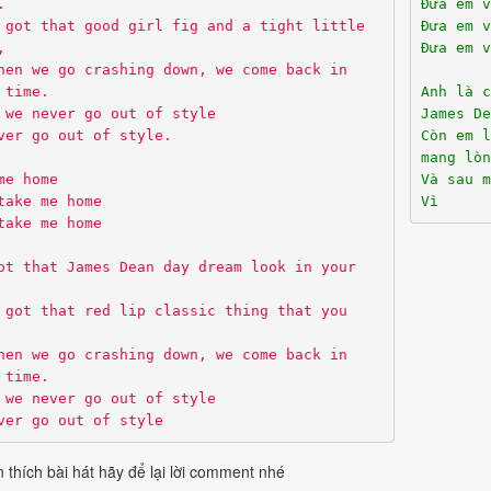
.
Đưa em v
 got that good girl fig and a tight little
Đưa em v
,
Đưa em v
hen we go crashing down, we come back in
 time.
Anh là c
 we never go out of style
James De
ver go out of style.
Còn em 
mang lòn
me home
Và sau m
take me home
Vì
take me home
ot that James Dean day dream look in your
 got that red lip classic thing that you
hen we go crashing down, we come back in
 time.
 we never go out of style
ver go out of style
 thích bài hát hãy để lại lời comment nhé