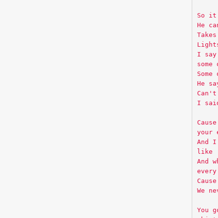
So it
He ca
Takes
Light
I say
some 
Some 
He sa
Can't
I sai
Cause
your 
And I
like
And w
every
Cause
We ne
You g