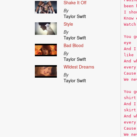
Shake It Off
been 
By
I sho
Taylor Swift
Know 
Style
Watch
By
You g
Taylor Swift
eye
Bad Blood
And I
By
like
Taylor Swift
And w
Wildest Dreams
every
Cause
By
We ne
Taylor Swift
You g
shirt
And I
skirt
And w
every
Cause
We ne